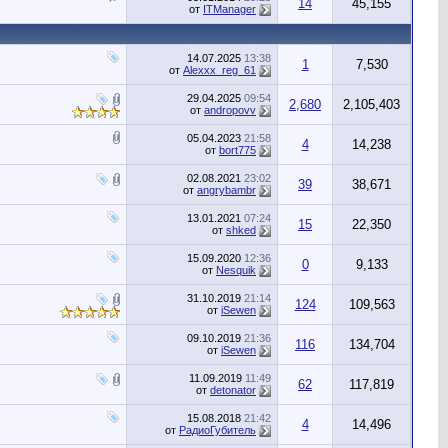
14
45,155
от
ITManager
14.07.2025
13:38
1
7,530
от
Alexxx_reg_61
29.04.2025
09:54
2,680
2,105,403
от
andropovv
05.04.2023
21:58
4
14,238
от
bort775
02.08.2021
23:02
39
38,671
от
angrybambr
13.01.2021
07:24
15
22,350
от
shked
15.09.2020
12:36
0
9,133
от
Nesquik
31.10.2019
21:14
124
109,563
от
iSewen
09.10.2019
21:36
116
134,704
от
iSewen
11.09.2019
11:49
62
117,819
от
detonator
15.08.2018
21:42
4
14,496
от
РадиоГубитель