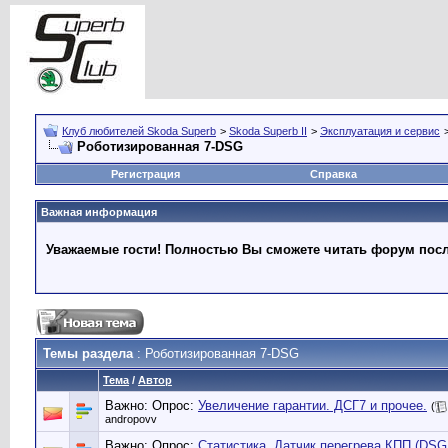
Клуб любителей Skoda Superb
>
Skoda Superb II
>
Эксплуатация и сервис
Роботизированная 7-DSG
Регистрация
Справка
Важная информация
Уважаемые гости! Полностью Вы сможете читать форум после
Темы раздела
: Роботизированная 7-DSG
Тема
/
Автор
Важно: Опрос:
Увеличение гарантии. ДСГ7 и прочее.
(
andropovv
Важно: Опрос:
Статистика. Датчик перегрева КПП (DSG