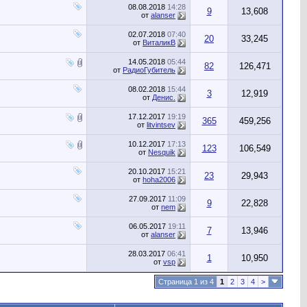
08.08.2018
14:28
9
13,608
от
alanser
02.07.2018
07:40
20
33,245
от
ВиталикВ
14.05.2018
05:44
82
126,471
от
РадиоГубитель
08.02.2018
15:44
3
12,919
от
Денис.
17.12.2017
19:19
365
459,256
от
litvintsev
10.12.2017
17:13
123
106,549
от
Nesquik
20.10.2017
15:21
23
29,943
от
hoha2006
27.09.2017
11:09
9
22,828
от
nem
06.05.2017
19:11
7
13,946
от
alanser
28.03.2017
06:41
1
10,950
от
vsp
Страница 1 из 4
1
2
3
4
>