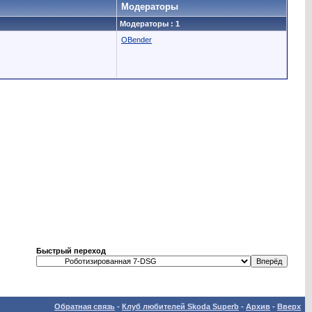
Модераторы
Модераторы : 1
OBender
Быстрый переход
Обратная связь
-
Клуб любителей Skoda Superb
-
Архив
-
Вверх