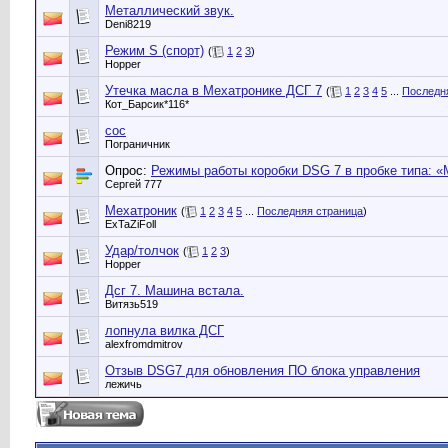
Металлический звук.
Deni8219
Режим S (спорт)
(
1
2
3
)
Hopper
Утечка масла в Мехатронике ДСГ 7
(
1
2
3
4
5
...
Последн
Кот_Барсик*116*
сос
Пограничник
Опрос:
Режимы работы коробки DSG 7 в пробке типа: 
Сергей 777
Мехатроник
(
1
2
3
4
5
...
Последняя страница
)
ExTaZiFoll
Удар/толчок
(
1
2
3
)
Hopper
Дсг 7. Машина встала.
Витязь519
лопнула вилка ДСГ
alexfromdmitrov
Отзыв DSG7 для обновления ПО блока управления
лежичь