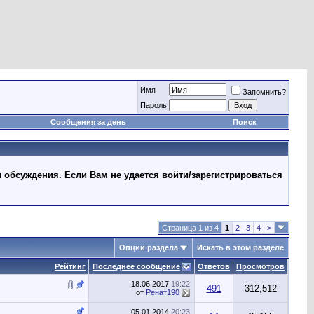
Имя
Запомнить?
Пароль
Сообщения за день
Поиск
 обсуждения. Если Вам не удается войти/зарегистрироваться
Страница 1 из 4
1
2
3
4
>
Опции раздела
Искать в этом разделе
Рейтинг
Последнее сообщение
Ответов
Просмотров
18.06.2017
19:22
491
312,512
от
Ренат190
05.01.2014
20:23