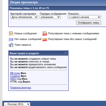
Опции просмотра
Показаны темы с 1 по 20 из 73
Критерий сортировки
Порядок отображения
Показать
Новые сообщения
Популярная тема с новыми сообщениями
Нет новых сообщений
Популярная тема без новых сообщений
Тема закрыта
Ваши права в разделе
Вы
не можете
создавать новые темы
Вы
не можете
отвечать в темах
Вы
не можете
прикреплять вложения
Вы
не можете
редактировать свои сообщения
BB коды
Вкл.
Смайлы
Вкл.
[IMG]
код
Вкл.
HTML код
Выкл.
Правила форума