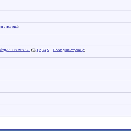
яя страница
)
«Медленно стою».
(
1
2
3
4
5
...
Последняя страница
)