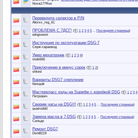
Nova177Rus
Переведите селектор в P/N
Alexxx_reg_61
ПРОБЛЕМА С 7ДСГ!
(
1
2
3
4
5
...
Последняя страница
)
wingswest
Инструкция по эксплуатации DSG-7
Серж-сараевод
Умер мехатроник
(
1
2
3
4
)
mole666
Приключение в минус сорок
(
1
2
)
shked
Варианты DSG7 спепление
Nesquik
Мастеркласс езды на Superbe с коробкой DSG
(
1
2
3
4
Петрович
Сверим часы на DSG!!!
(
1
2
3
4
5
...
Последняя страница
)
quatroddd
Замена масла в 7-DSG
(
1
2
3
4
5
...
Последняя страница
)
Сальдо
Ремонт DSG7
Deni8219