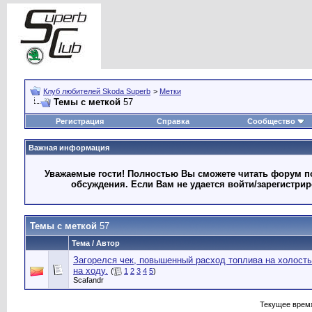
Клуб любителей Skoda Superb
>
Метки
Темы с меткой
57
Регистрация
Справка
Сообщество
Важная информация
Уважаемые гости! Полностью Вы сможете читать форум по
обсуждения. Если Вам не удается войти/зарегистри
Темы с меткой
57
Тема / Автор
Загорелся чек, повышенный расход топлива на холосты
на ходу.
(
1
2
3
4
5
)
Scafandr
Текущее врем