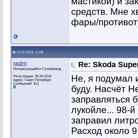
мастикой) и за
средств. Мне х
фары/противот
23.10.2019, 11:06
radm
Re: Skoda Super
Интересующийся Супербовод
Не, я подумал 
Регистрация: 30.09.2019
Адрес: Санкт-Петербург
Сообщений: 312
буду. Насчёт Не
заправляться б
лукойле... 98-
заправил литро
Расход около 9