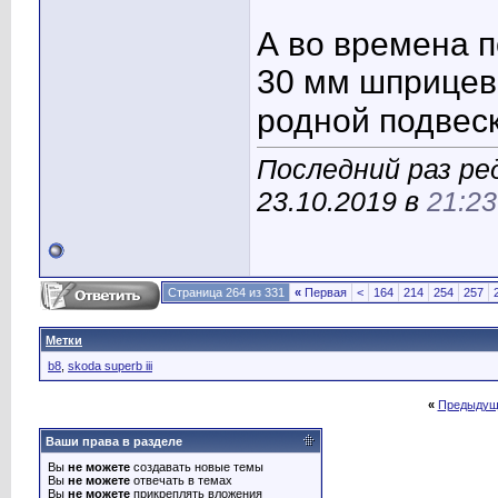
А во времена п
30 мм шприцева
родной подвеск
Последний раз р
23.10.2019 в
21:23
Страница 264 из 331
«
Первая
<
164
214
254
257
Метки
b8
,
skoda superb iii
«
Предыдущ
Ваши права в разделе
Вы
не можете
создавать новые темы
Вы
не можете
отвечать в темах
Вы
не можете
прикреплять вложения