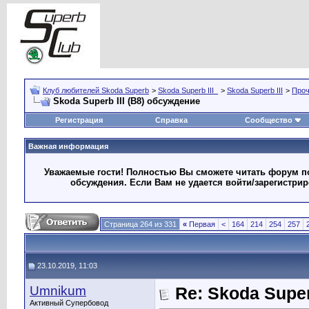
Клуб любителей Skoda Superb
>
Skoda Superb III_
>
Skoda Superb III
>
Про
Skoda Superb III (B8) обсуждение
Регистрация
Справка
Сообщество
Важная информация
Уважаемые гости! Полностью Вы сможете читать форум по
обсуждения. Если Вам не удается войти/зарегистри
Страница 264 из 331
«
Первая
<
164
214
254
257
23.10.2019, 11:03
Umnikum
Re: Skoda Super
Активный Супербовод