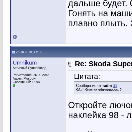
дальше будет. 
Гонять на маши
плавно плыть. 
23.10.2019, 11:16
Umnikum
Re: Skoda Super
Активный Супербовод
Цитата:
Регистрация: 26.09.2018
Адрес: Moscow
Сообщений: 1,994
Сообщение от
radm
98-й бензин обязателен?
Откройте лючок
наклейка 98 - 