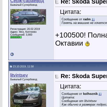
Серж-сараевод
Re: Skoda Super
Бывалый Супербовод
Цитата:
Сообщение от
radm
Гонять на машине не хочется
Регистрация: 20.02.2019
Адрес: Мск, Коптеево
+100500! Полн
Сообщений: 3,900
Октавии
23.10.2019, 11:58
litvintsev
Re: Skoda Super
Бывалый Супербовод
Цитата:
Сообщение от
kolhoznik
Цитата:
Сообщение от litvintsev
Как обычно в размерах подросл