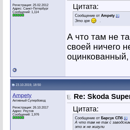
Цитата:
Регистрация: 25.02.2012
Адрес: Санкт-Петербург
Сообщений: 1,114
Сообщение от
Ampety
Это зря
.
А что там не т
своей ничего н
оцинкованный, 
23.10.2019, 18:50
Ampety
Re: Skoda Super
Активный Супербовод
Цитата:
Регистрация: 26.10.2017
Адрес: Реутов
Сообщений: 1,976
Сообщение от
Барсук СПб
А что там не так с заводским
это ж не жигули