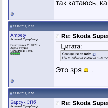
так катаюсь, к
23.10.2019, 15:20
Ampety
Re: Skoda Super
Активный Супербовод
Цитата:
Регистрация: 26.10.2017
Адрес: Реутов
Сообщений: 1,976
Сообщение от
radm
Не, я подумал и решил что ни
Это зря
.
23.10.2019, 16:50
Барсук СПб
Re: Skoda Super
Активный Супербовод