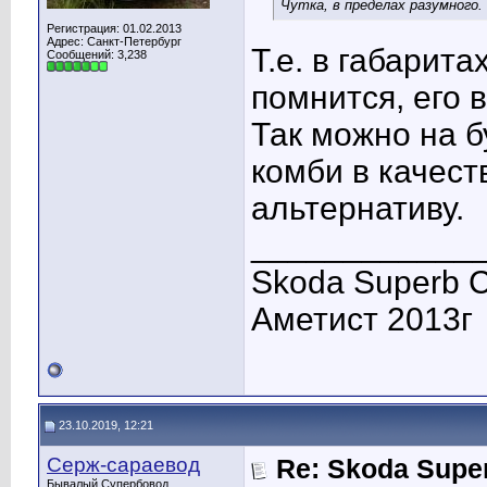
Чутка, в пределах разумного. 
Регистрация: 01.02.2013
Адрес: Санкт-Петербург
Т.е. в габарита
Сообщений: 3,238
помнится, его 
Так можно на 
комби в качест
альтернативу.
____________
Skoda Superb C
Аметист 2013г
23.10.2019, 12:21
Серж-сараевод
Re: Skoda Super
Бывалый Супербовод