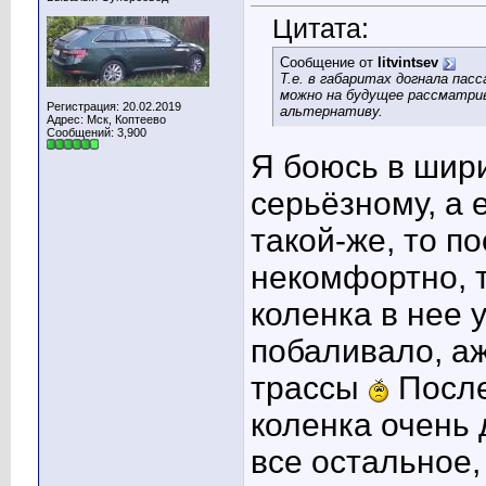
Цитата:
Сообщение от
litvintsev
Т.е. в габаритах догнала пас
можно на будущее рассматрив
Регистрация: 20.02.2019
альтернативу.
Адрес: Мск, Коптеево
Сообщений: 3,900
Я боюсь в шири
серьёзному, а 
такой-же, то п
некомфортно, т
коленка в нее 
побаливало, аж
трассы
После
коленка очень
все остальное, 