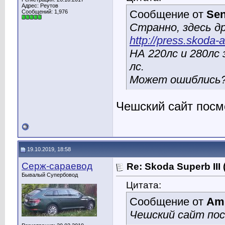
Адрес: Реутов
Сообщение от
Sen
Сообщений: 1,976
Странно, здесь д
http://press.skoda-a
НА 220лс и 280лс
лс.
Может ошиблись
Чешский сайт посм
19.10.2019, 18:58
Серж-сараевод
Re: Skoda Superb III
Бывалый Супербовод
Цитата:
Сообщение от
Am
Чешский сайт по