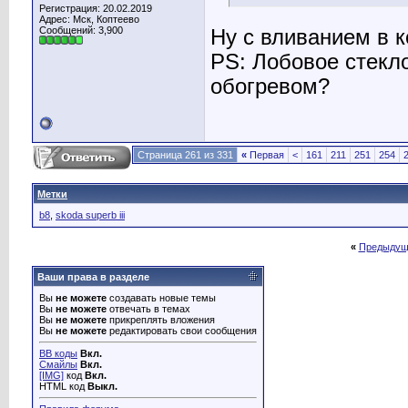
Регистрация: 20.02.2019
Адрес: Мск, Коптеево
Сообщений: 3,900
Ну с вливанием в 
PS: Лобовое стекл
обогревом?
Страница 261 из 331
«
Первая
<
161
211
251
254
Метки
b8
,
skoda superb iii
«
Предыдущ
Ваши права в разделе
Вы
не можете
создавать новые темы
Вы
не можете
отвечать в темах
Вы
не можете
прикреплять вложения
Вы
не можете
редактировать свои сообщения
BB коды
Вкл.
Смайлы
Вкл.
[IMG]
код
Вкл.
HTML код
Выкл.