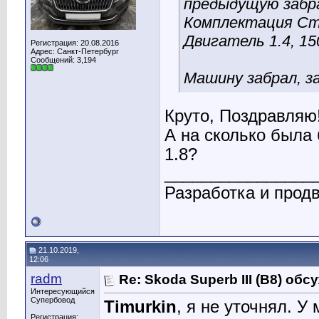
предыдущую забрал
Комплектация Ста
Двигатель 1.4, 15
Регистрация: 20.08.2016
Адрес: Санкт-Петербург
Сообщений: 3,194
Машину забрал, з
Круто, Поздравляю!
А на сколько была 
1.8?
________________
Разработка и прод
21.10.2019,
12:06
radm
Re: Skoda Superb III (B8) об
Интересующийся
Супербовод
Timurkin
, я не уточнял. У
Регистрация: