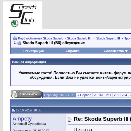
Клуб любителей Skoda Superb
>
Skoda Superb III_
>
Skoda Superb III
>
Про
Skoda Superb III (B8) обсуждение
Регистрация
Справка
Сообщество
Важная информация
Уважаемые гости! Полностью Вы сможете читать форум по
обсуждения. Если Вам не удается войти/зарегистри
Страница 261 из 331
«
Первая
<
161
211
251
254
19.10.2019, 18:36
Ampety
Re: Skoda Superb III
Активный Супербовод
Цитата:
Регистрация: 26.10.2017