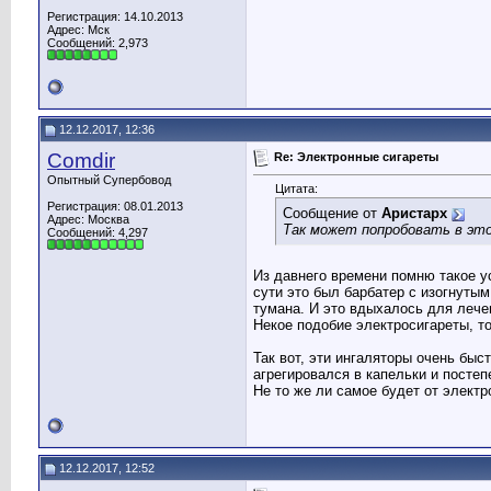
Регистрация: 14.10.2013
Адрес: Мск
Сообщений: 2,973
12.12.2017, 12:36
Comdir
Re: Электронные сигареты
Опытный Супербовод
Цитата:
Регистрация: 08.01.2013
Сообщение от
Аристарх
Адрес: Москва
Так может попробовать в это
Сообщений: 4,297
Из давнего времени помню такое у
сути это был барбатер с изогнуты
тумана. И это вдыхалось для лече
Некое подобие электросигареты, то
Так вот, эти ингаляторы очень бы
агрегировался в капельки и постеп
Не то же ли самое будет от элект
12.12.2017, 12:52