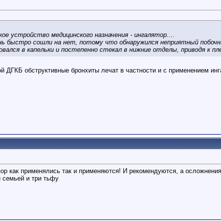
ое устройство медицинского назначения - ингалятор....
нь быстро сошли на нет, потому что обнаружился неприятный побоч
овался в капельки и постепенно стекал в нижние отделы, приводя к п
ой ДГКБ обструктивные бронхиты лечат в частности и с применением инг
пор как применялись так и применяются! И рекомендуются, а осложнения 
й семьей и три тьфу