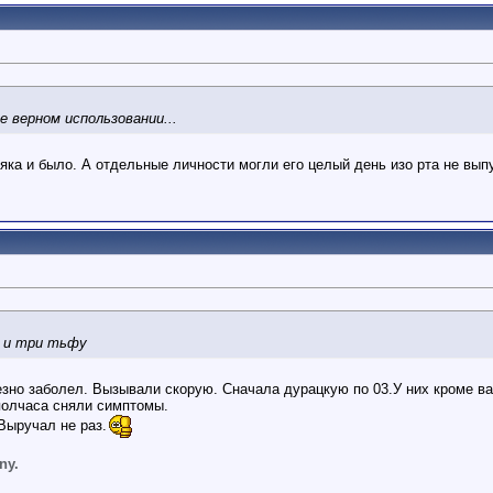
е верном использовании...
няка и было. А отдельные личности могли его целый день изо рта не вып
й и три тьфу
езно заболел. Вызывали скорую. Сначала дурацкую по 03.У них кроме ва
полчаса сняли симптомы.
Выручал не раз.
ny.