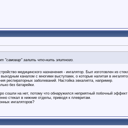
т "самовар" залить что-нить элитного.
стройство медицинского назначения - ингалятор. Был изготовлен из сте
м выходным каналом с многими выступами, о которые налитая в ингалят
ния респираторных заболеваний. Настойка эвкалипта, например.
лько без батарейки.
стро сошли на нет, потому что обнаружился неприятный побочный эффект
енно стекал в нижние отделы, приводя к плевритам.
ронных ингаляторов?