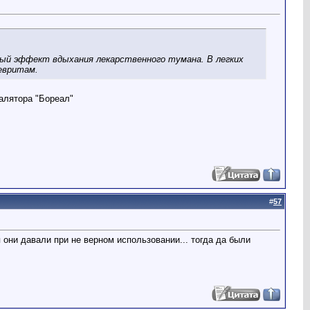
ный эффект вдыхания лекарственного тумана. В легких
левритам.
алятора "Бореал"
#
57
они давали при не верном использовании... тогда да были