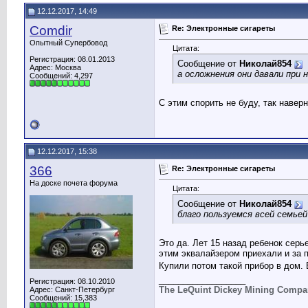
12.12.2017, 14:49
Comdir
Re: Электронные сигареты
Опытный Супербовод
Цитата:
Регистрация: 08.01.2013
Сообщение от
Николай854
Адрес: Москва
а осложнения они давали при н
Сообщений: 4,297
С этим спорить не буду, так навер
12.12.2017, 15:38
366
Re: Электронные сигареты
На доске почета форума
Цитата:
Сообщение от
Николай854
благо пользуемся всей семье
Это да. Лет 15 назад ребенок серь
этим эквалайзером приехали и за 
Купили потом такой прибор в дом. 
__________________
Регистрация: 08.10.2010
The LeQuint Dickey Mining Compa
Адрес: Санкт-Петербург
Сообщений: 15,383