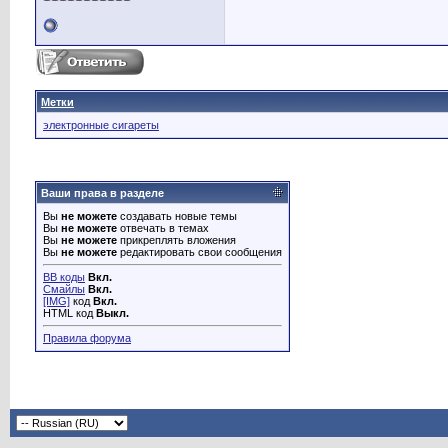
Метки
электронные сигареты
Ваши права в разделе
Вы
не можете
создавать новые темы
Вы
не можете
отвечать в темах
Вы
не можете
прикреплять вложения
Вы
не можете
редактировать свои сообщения
BB коды
Вкл.
Смайлы
Вкл.
[IMG]
код
Вкл.
HTML код
Выкл.
Правила форума