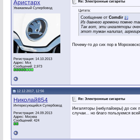
Аристарх
Re: Электронные сигареты
Уважаемый Супербовод
Цитата:
Сообщение от
Comdir
Из давнего времени помню так
Так вот, эти ингаляторы оче
этот туман налипал, агрегир
Почему-то до сих пор в Морозовск
Регистрация: 14.10.2013
Адрес: Мск
Сообщений: 2,973
12.12.2017, 12:56
Николай854
Re: Электронные сигареты
Интересующийся Супербовод
Ингаляторы (нибулайзеры) до сих 
случаи... но благо пользуемся все
Регистрация: 24.09.2013
Адрес: Москва
Сообщений: 424