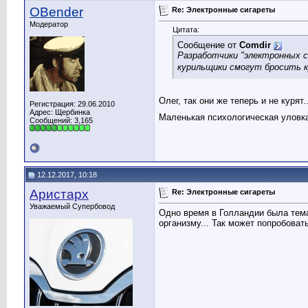
OBender
Re: Электронные сигареты
Модератор
Цитата:
Сообщение от
Comdir
Разработчики "электронных с
курильщики смогут бросить 
Олег, так они же теперь и не курят
Регистрация: 29.06.2010
Адрес: Щербинка
Маленькая психологическая уловка
Сообщений: 3,165
12.12.2017, 10:18
Аристарх
Re: Электронные сигареты
Уважаемый Супербовод
Одно время в Голландии была тема
организму... Так может попробовать