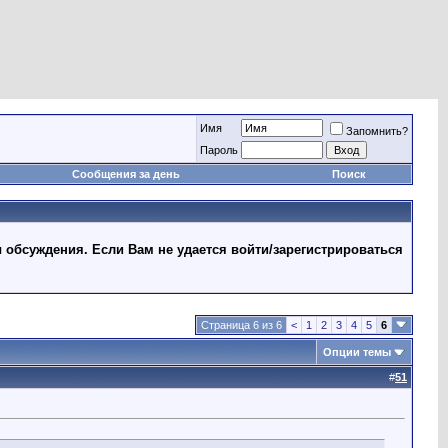
Имя
Запомнить?
Пароль
Сообщения за день
Поиск
 обсуждения. Если Вам не удается войти/зарегистрироваться
Страница 6 из 6
<
1
2
3
4
5
6
Опции темы
#
51