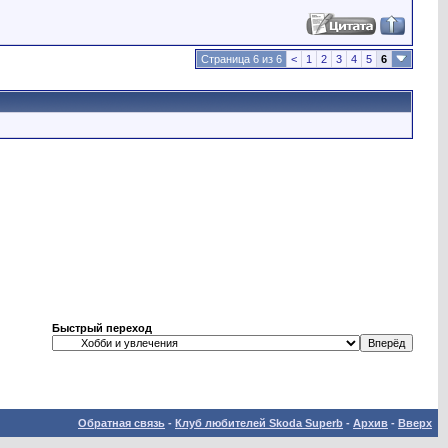
Страница 6 из 6
<
1
2
3
4
5
6
Быстрый переход
Обратная связь
-
Клуб любителей Skoda Superb
-
Архив
-
Вверх