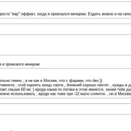
просто "вау" эффект, когда я проехался вечером. Ездить можно и на гало
 я проехался вечером.
льно темно , а не как в Москве, что с фарами, что без ))
 темноте , чтоб оценить мощь света , ближний хорошо светит , нужды в 
тает свыше 60 км :) вроде какая-то логика в этом имеется, зачем тебе 
жно использовать , вроде как тоже при -12 мало слякоти....но в Москве 