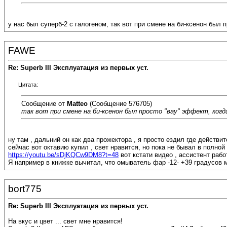
у нас был суперб-2 с галогеном, так вот при смене на би-ксенон был 
FAWE
Re: Superb III Эксплуатация из первых уст.
Цитата:
Сообщение от
Matteo
(Сообщение 576705)
так вот при смене на би-ксенон был просто "вау" эффект, когда
ну там , дальний он как два прожектора , я просто ездил где действите
сейчас вот октавию купил , свет нравится, но пока не бывал в полной
https://youtu.be/sDjKQCw9DM8?t=48
вот кстати видео , ассистент рабо
Я например в книжке вычитал, что омыватель фар -12- +39 градусов мо
bort775
Re: Superb III Эксплуатация из первых уст.
На вкус и цвет ... свет мне нравится!