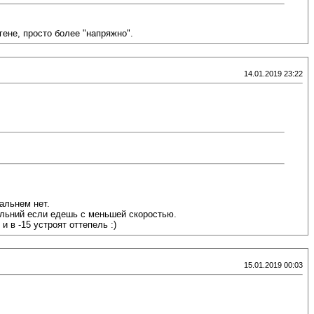
гене, просто более "напряжно".
14.01.2019 23:22
дальнем нет.
дальний если едешь с меньшей скоростью.
и в -15 устроят оттепель :)
15.01.2019 00:03