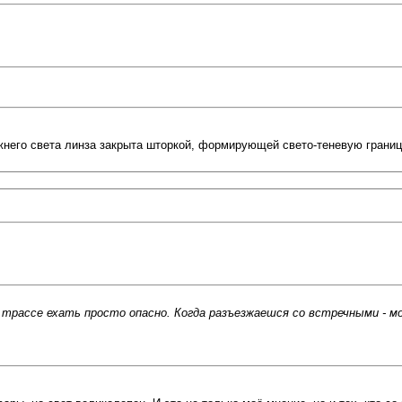
него света линза закрыта шторкой, формирующей свето-теневую границу
 трассе ехать просто опасно. Когда разъезжаешся со встречными - мо