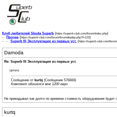
Клуб любителей Skoda Superb
(
)
https://superb-club.com/forum/index.php
-
Прочее
(
)
https://superb-club.com/forum/forumdisplay.php?f=125
- -
Superb III Эксплуатация из первых уст.
(
https://superb-club.com/foru
Damoda
Re: Superb III Эксплуатация из первых уст.
Цитата:
Сообщение от
kurtq
(Сообщение 576669)
Комплект обошелся мне 1200 евро
Не прикидывал как долго по времени стоимость оборудования будет о
kurtq