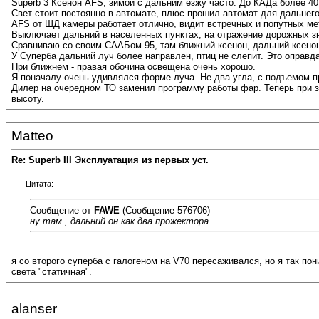
Superb 3 Ксенон AFS, зимой с дальним езжу часто. До КАДа более 40
Свет стоит постоянно в автомате, плюс прошил автомат для дальнего
AFS от ШД камеры работает отлично, видит встречных и попутных мет
Выключает дальний в населенных пунктах, на отражение дорожных зн
Сравниваю со своим СААБом 95, там ближний ксенон, дальний ксенон+
У Суперба дальний луч более направлен, птиц не слепит. Это оправд
При ближнем - правая обочина освещена очень хорошо.
Я поначалу очень удивлялся форме луча. Не два угла, с подъемом пр
Дилер на очередном ТО заменил программу работы фар. Теперь при з
высоту.
Matteo
Re: Superb III Эксплуатация из первых уст.
Цитата:
Сообщение от
FAWE
(Сообщение 576706)
ну там , дальний он как два прожектора
я со второго суперба с галогеном на V70 пересаживался, но я так п
света "статичная".
alanser