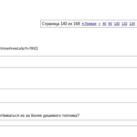
Страница 140 из 168
«
Первая
<
40
90
130
133
134
)
m/showthread.php?t=7802
тбиваться из за более дешевого топлива?