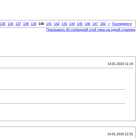
135
136
137
138
139
140
141
142
143
144
145
146
147
150
>
Последняя
»
Показывать 40 сообщений этой темы на одной странице
14.01.2019 11:19
14.01.2019 12:31