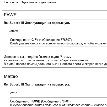
Так и есть. Одна линза, одна лампа.
FAWE
Re: Superb III Эксплуатация из первых уст.
Цитата:
Сообщение от
C-Foot
(Сообщение 576697)
Когда разъезжаешся со встречными - молишься, чтобы только ни
Интересно как люди на Газелях ездят ? :crazy:
на жигулях по трассе летают..с полу габаритными огнями)
В супе2 просто лампы дальнего были желтого света и скорее всего д
Matteo
Re: Superb III Эксплуатация из первых уст.
Цитата:
Сообщение от
FAWE
(Сообщение 576704)
В супе2 просто лампы дальнего были желтого света и скорее вс