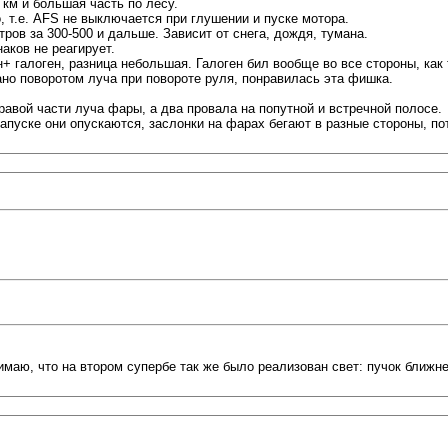
 км и большая часть по лесу.
, т.е. AFS не выключается при глушении и пуске мотора.
ров за 300-500 и дальше. Зависит от снега, дождя, тумана.
аков не реагирует.
 галоген, разница небольшая. Галоген бил вообще во все стороны, как т
ано поворотом луча при повороте руля, понравилась эта фишка.
авой части луча фары, а два провала на попутной и встречной полосе.
апуске они опускаются, заслонки на фарах бегают в разные стороны, по
онимаю, что на втором супербе так же было реализован свет: пучок ближ