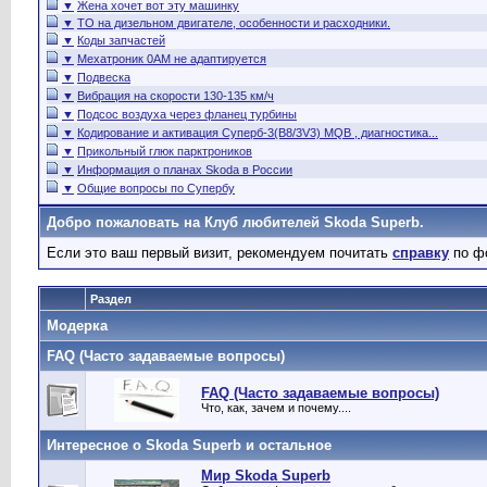
▼
Жена хочет вот эту машинку
▼
ТО на дизельном двигателе, особенности и расходники.
▼
Коды запчастей
▼
Мехатроник 0AM не адаптируется
▼
Подвеска
▼
Вибрация на скорости 130-135 км/ч
▼
Подсос воздуха через фланец турбины
▼
Кодирование и активация Суперб-3(B8/3V3) MQB , диагностика...
▼
Прикольный глюк парктроников
▼
Информация о планах Skoda в России
▼
Общие вопросы по Супербу
Добро пожаловать на Клуб любителей Skoda Superb.
Если это ваш первый визит, рекомендуем почитать
справку
по ф
Раздел
Модерка
FAQ (Часто задаваемые вопросы)
FAQ (Часто задаваемые вопросы)
Что, как, зачем и почему....
Интересное о Skoda Superb и остальное
Мир Skoda Superb