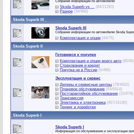
Собрание информации по автомобилю
Skoda Superb vs ...
(84/21293)
Разное
(34/968)
Skoda Superb III_
Skoda Superb III
Собрание информации по автомобилю Skoda Superb 
Комплектация и опции
(4/675)
Skoda Superb II
Готовимся к покупке
Комплектация и опции моего авто
(85/90
Страхование и кредит
Покупка не в России
(5/486)
Эксплуатация и сервис
Дилеры и сервисные центры
(78/4650)
Плановое обслуживание
(43/6814)
Постгарантийное обслуживание
(15/978)
Трансмиссия
Электрика и электроника
(467/16190)
Тюнинг и доработки
Skoda Superb I
Skoda Superb I
Информация по обслуживанию и эксплуатации пр