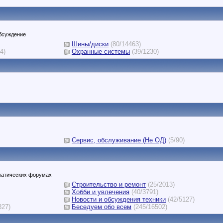
обсуждение
Шины/диски
(80/14463)
4)
Охранные системы
(39/1230)
Сервис, обслуживание (Не ОД)
(5/90)
ематических форумах
Строительство и ремонт
(25/2013)
Хобби и увлечения
(40/3791)
Новости и обсуждения техники
(42/5127)
327)
Беседуем обо всем
(245/16502)