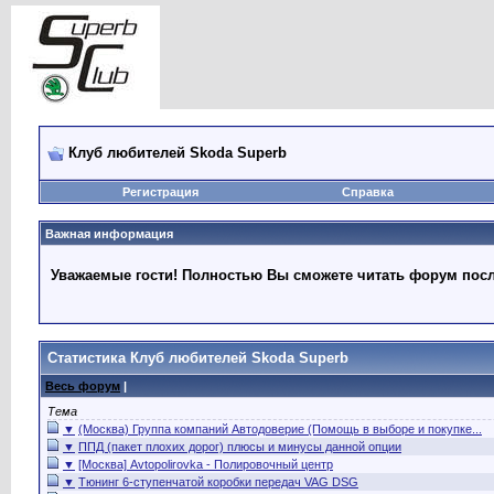
Клуб любителей Skoda Superb
Регистрация
Справка
Важная информация
Уважаемые гости! Полностью Вы сможете читать форум после
Статистика Клуб любителей Skoda Superb
Весь форум
|
Тема
▼
(Москва) Группа компаний Автодоверие (Помощь в выборе и покупке...
▼
ППД (пакет плохих дорог) плюсы и минусы данной опции
▼
[Москва] Avtopolirovka - Полировочный центр
▼
Тюнинг 6-ступенчатой коробки передач VAG DSG