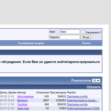
Имя
Запомнить?
Пароль
Сообщения за день
Поиск
 обсуждения. Если Вам не удается войти/зарегистрироваться
Результатов
Обновить
Дата, Время
Автор
Ответов
Просмотров
Раздел
08-08 11:49
Автодоверие
545
394611
Партнеры клуба
31-07 20:54
litvintsev
1897
1208351
Комплектация и опции...
31-07 17:58
Pashker
468
380033
Партнеры клуба
15-07 11:15
Аристарх
52
72804
Роботизированная 6-DSG