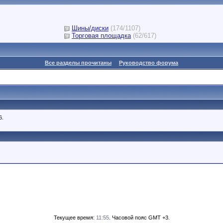
Шины/диски
(174/1107)
Торговая площадка
(62/617)
Все разделы прочитаны
Руководство форума
6.
Текущее время:
11:55
. Часовой пояс GMT +3.