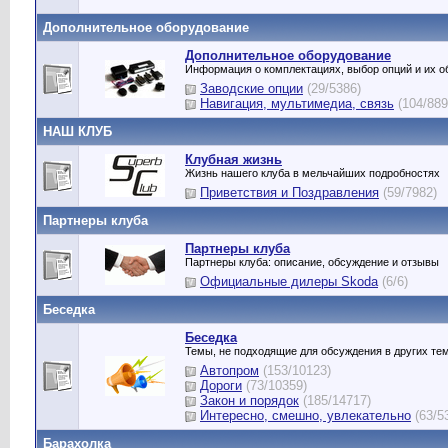
Дополнительное оборудование
Дополнительное оборудование
Информация о комплектациях, выбор опций и их 
Заводские опции
(29/5386)
Навигация, мультимедиа, связь
(104/889
НАШ КЛУБ
Клубная жизнь
Жизнь нашего клуба в мельчайших подробностях
Приветствия и Поздравления
(59/7982)
Партнеры клуба
Партнеры клуба
Партнеры клуба: описание, обсуждение и отзывы
Официальные дилеры Skoda
(6/6)
Беседка
Беседка
Темы, не подходящие для обсуждения в других т
Автопром
(153/10123)
Дороги
(73/10359)
Закон и порядок
(185/14717)
Интересно, смешно, увлекательно
(63/5
Барахолка