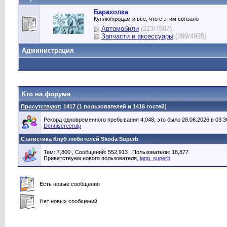
Барахолка
Куплю/продам и все, что с этим связано
Автомобили
(223/7807)
Запчасти и аксессуары
(399/4955)
Администрация
Кто на форуме
Присутствуют
: 1417 (1 пользователей и 1416 гостей)
Рекорд одновременного пребывания 4,048, это было 28.06.2026 в 03:3
Dennisereerulp
Статистика Клуб любителей Skoda Superb
Тем: 7,800 , Сообщений: 552,913 , Пользователи: 18,877
Приветствуем нового пользователя,
jang_superb
Есть новые сообщения
Нет новых сообщений