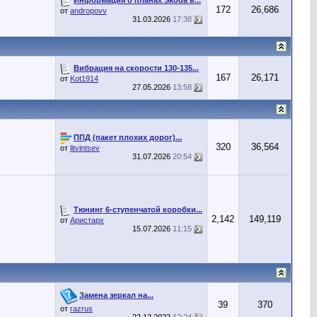
172
26,686
от
andropovv
31.03.2026
17:38
Вибрация на скорости 130-135...
167
26,171
от
Kot1914
27.05.2026
13:58
ППД (пакет плохих дорог)...
320
36,564
от
litvintsev
31.07.2026
20:54
Тюнинг 6-ступенчатой коробки...
2,142
149,119
от
Аристарх
15.07.2026
11:15
Замена зеркал на...
39
370
от
razrus