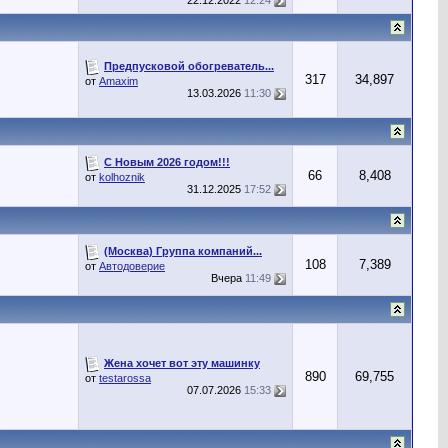
22.12.2022
12:24
Предпусковой обогреватель...
317
34,897
от
Amaxim
13.03.2026
11:30
С Новым 2026 годом!!!
66
8,408
от
kolhoznik
31.12.2025
17:52
(Москва) Группа компаний...
108
7,389
от
Автодоверие
Вчера
11:49
Жена хочет вот эту машинку
890
69,755
от
testarossa
07.07.2026
15:33