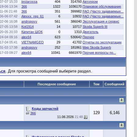
07-07 15:33
testarossa
404
314760
Автопром
19-06 13:34
366
1322
1036170
Плановое обслуживание
11-06 21:48
366
351
399982
FAQ (Часто задаваемые...
06-06 07:42
Alexxx_reg_61
6
10932
FAQ (Часто задаваемые...
02-06 16:08
andropovv
561
386040
Эксплуатация и сервис
27-05 13:58
Kot1914
14
10717
Skoda Superb III
20-05 20:33
Капитан ШОК
0
1310
Двигатель
24-04 09:16
alex64
623
530642
Прочее
17-04 05:41
VIETNAMGEO
29
41702
Отчеты по эксплуатации
31-03 17:38
andropovv
252
181861
Мир Skoda Superb
17-03 09:27
alex64
10341
6661970
Прочие вопросы по...
ься
. Для просмотра сообщений выберите раздел.
Последнее сообщение
Тем
Сообщений
Коды запчастей
129
6,146
от
366
11.06.2026
21:48
Информация о планах Skoda в...