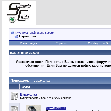
Клуб любителей Skoda Superb
Барахолка
Регистрация
Справка
Сообщество
Важная информация
Уважаемые гости! Полностью Вы сможете читать форум по
обсуждения. Если Вам не удается войти/зарегистри
Подразделы
: Барахолка
Раздел
Барахолка
Куплю/продам и все, что с этим связано
Автомобили