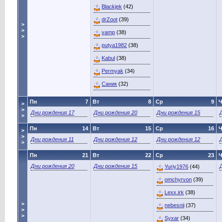
Blackjek
(42)
drZoot
(39)
>
>
vamp
(38)
>
putya1982
(38)
Kabul
(38)
Permyak
(34)
Саник
(32)
Пн
7
Вт
8
Ср
9
Ч
>
>
Дни рождения 17
Дни рождения 20
Дни рождения 15
>
Пн
14
Вт
15
Ср
16
Ч
>
>
Дни рождения 11
Дни рождения 12
Дни рождения 12
>
Пн
21
Вт
22
Ср
23
Ч
Дни рождения 20
Дни рождения 15
Yuriy1976
(44)
omchyrvon
(39)
Lexx.irk
(38)
>
nebesnii
(37)
>
>
Syxar
(34)