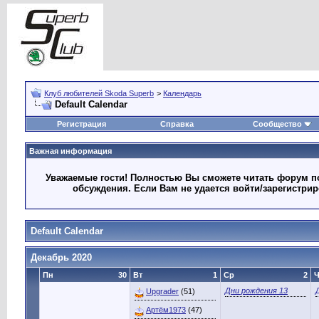
Клуб любителей Skoda Superb
>
Календарь
Default Calendar
Регистрация
Справка
Сообщество
Важная информация
Уважаемые гости! Полностью Вы сможете читать форум по
обсуждения. Если Вам не удается войти/зарегистри
Default Calendar
Декабрь 2020
Пн
30
Вт
1
Ср
2
Ч
Дни рождения 13
Upgrader
(51)
Артём1973
(47)