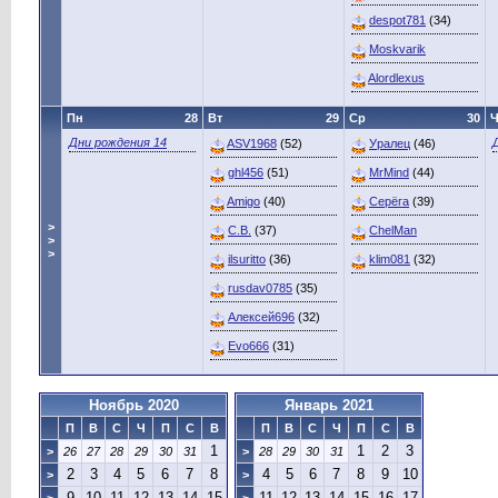
despot781
(34)
Moskvarik
Alordlexus
Пн
28
Вт
29
Ср
30
Ч
Дни рождения 14
ASV1968
(52)
Уралец
(46)
ghl456
(51)
MrMind
(44)
Amigo
(40)
Серёга
(39)
>
C.B.
(37)
ChelMan
>
>
ilsuritto
(36)
klim081
(32)
rusdav0785
(35)
Алексей696
(32)
Evo666
(31)
Ноябрь 2020
Январь 2021
П
В
С
Ч
П
С
В
П
В
С
Ч
П
С
В
1
1
2
3
>
26
27
28
29
30
31
>
28
29
30
31
2
3
4
5
6
7
8
4
5
6
7
8
9
10
>
>
9
10
11
12
13
14
15
11
12
13
14
15
16
17