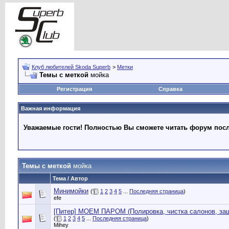
Клуб любителей Skoda Superb
>
Метки
Темы с меткой
мойка
Регистрация
Справка
Важная информация
Уважаемые гости! Полностью Вы сможете читать форум после
Темы с меткой
мойка
Тема / Автор
Минимойки
(
1
2
3
4
5
...
Последняя страница
)
efe
[Питер] МОЕМ ПАРОМ (Полировка, чистка салонов, защ
(
1
2
3
4
5
...
Последняя страница
)
Mihey