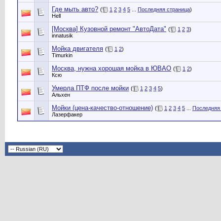
Где мыть авто?
(
1
2
3
4
5
...
Последняя страница
)
Hell
[Москва] Кузовной ремонт "АвтоДата"
(
1
2
3
)
innatusik
Мойка двигателя
(
1
2
)
Timurkin
Москва, нужна хорошая мойка в ЮВАО
(
1
2
)
Ксю
Умерла ПТФ после мойки
(
1
2
3
4
5
)
Альхен
Мойки (цена-качество-отношение)
(
1
2
3
4
5
...
Последняя
Лазерфакер