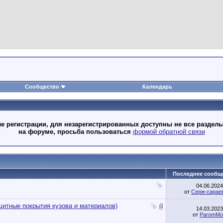
Сообщество
Календарь
 регистрации, для незарегистрированных доступны не все разделы
на форуме, просьба пользоваться
формой обратной связи
Последнее сообщ
04.06.202
от
Серж-сарае
итные покрытия кузова и материалов)
14.03.202
от
ParomM