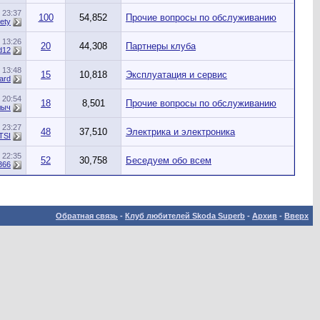
9
23:37
100
54,852
Прочие вопросы по обслуживанию
ety
9
13:26
20
44,308
Партнеры клуба
d12
6
13:48
15
10,818
Эксплуатация и сервис
ard
6
20:54
18
8,501
Прочие вопросы по обслуживанию
лыч
5
23:27
48
37,510
Электрика и электроника
TSI
3
22:35
52
30,758
Беседуем обо всем
366
Обратная связь
-
Клуб любителей Skoda Superb
-
Архив
-
Вверх