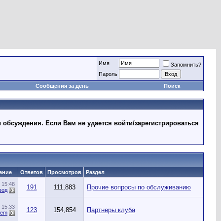
Имя
Запомнить?
Пароль
Сообщения за день
Поиск
 обсуждения. Если Вам не удается войти/зарегистрироваться
ение
Ответов
Просмотров
Раздел
4
15:48
191
111,883
Прочие вопросы по обслуживанию
вод
3
15:33
123
154,854
Партнеры клуба
oem