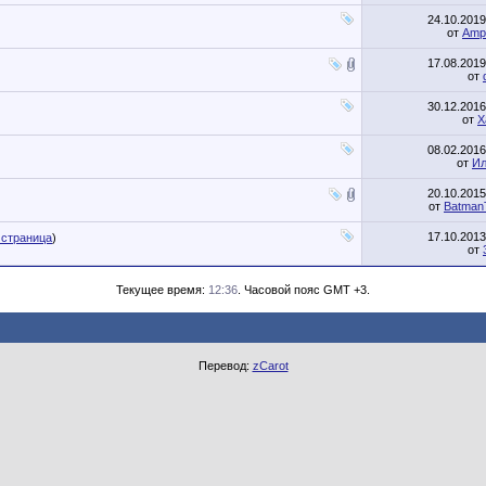
24.10.201
от
Amp
17.08.201
от
30.12.201
от
X
08.02.201
от
И
20.10.201
от
Batman
17.10.201
 страница
)
от
Текущее время:
12:36
. Часовой пояс GMT +3.
Перевод:
zCarot