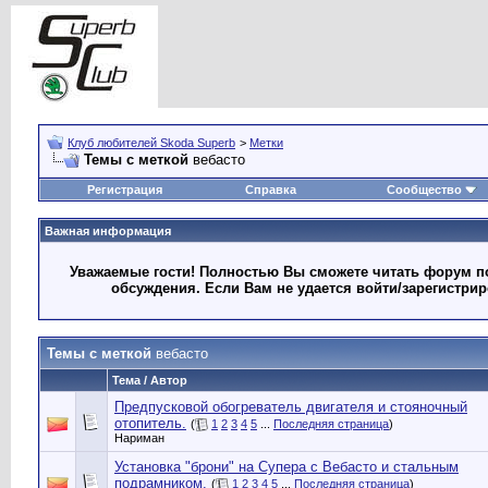
Клуб любителей Skoda Superb
>
Метки
Темы с меткой
вебасто
Регистрация
Справка
Сообщество
Важная информация
Уважаемые гости! Полностью Вы сможете читать форум по
обсуждения. Если Вам не удается войти/зарегистри
Темы с меткой
вебасто
Тема / Автор
Предпусковой обогреватель двигателя и стояночный
отопитель.
(
1
2
3
4
5
...
Последняя страница
)
Нариман
Установка "брони" на Супера с Вебасто и стальным
подрамником.
(
1
2
3
4
5
...
Последняя страница
)