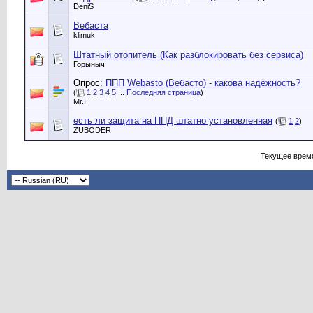
DeniS
Вебаста
klimuk
Штатный отопитель (Как разблокировать без сервиса)
Горыныч
Опрос:
ППП Webasto (Вебасто) - какова надёжность?
(
1
2
3
4
5
...
Последняя страница
)
Mr.I
есть ли защита на ППД штатно установленная
(
1
2
)
ZUBODER
Текущее врем