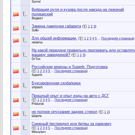
Sorrel
Вибрация руля и кузова после наезда на лежачий
полицеский
Ведмет
Замена лампочки габарита
(
1
2
3
)
Sollo
Для общей информации.
(
1
2
3
4
5
...
Последняя страница
)
лежичь
На какой передаче правильно прогревать или оставлят
машину заведенной?
(
1
2
3
)
DrTox
Российские морозы и Superb. Подготовка
(
1
2
3
4
5
...
Последняя страница
)
Superb
Буксировочная скоба/крюк
shpash
Прошлый опыт и опыт езды на авто с ДСГ
(
1
2
3
4
5
...
Последняя страница
)
Pridurok
не полное опускание задних стекол
(
1
2
)
Шарль
Снежный беспредел или битвы за парковку
(
1
2
3
4
5
...
Последняя страница
)
Михалыч