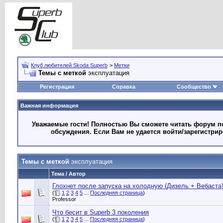
Клуб любителей Skoda Superb
>
Метки
Темы с меткой
эксплуатация
Регистрация
Справка
Сообщество
Важная информация
Уважаемые гости! Полностью Вы сможете читать форум по
обсуждения. Если Вам не удается войти/зарегистри
Темы с меткой
эксплуатация
Тема / Автор
Глохнет после запуска на холодную (Дизель + Вебаста
(
1
2
3
4
5
...
Последняя страница
)
Professor
Что бесит в Superb 3 поколения
(
1
2
3
4
5
...
Последняя страница
)