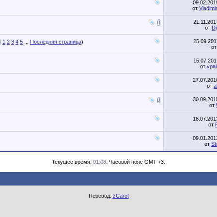
09.02.20
от
Vladimi
21.11.20
от
Dj
25.09.20
1
2
3
4
5
...
Последняя страница
)
о
15.07.20
от
vpal
27.07.20
от
a
30.09.20
от
18.07.20
от
09.01.20
от
S
Текущее время:
01:08
. Часовой пояс GMT +3.
Перевод:
zCarot