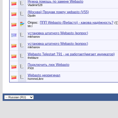
Нужна помощь по замене Webasto
Vladimir528
(Москва) Продам помпу webasto (V55)
Djudin
Опрос:
ППП Webasto (Вебасто) - какова надёжность?
(
Mr.I
установка штатного Webasto (вопрос)
mikhanov
установка штатного Webasto (вопрос)
mikhanov
Webasto Telestart T91 - не работает(мигает индикатор)
theblaze
Подключить люк Webasto
PXIII
Webasto неоригинал
hommeLibre