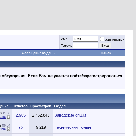
Имя
Запомнить?
Пароль
Сообщения за день
Поиск
 обсуждения. Если Вам не удается войти/зарегистрироваться
щение
Ответов
Просмотров
Раздел
26
11:30
2,905
2,452,843
Заводские опции
xim
19
09:54
76
9,219
Технический тюнинг
3km