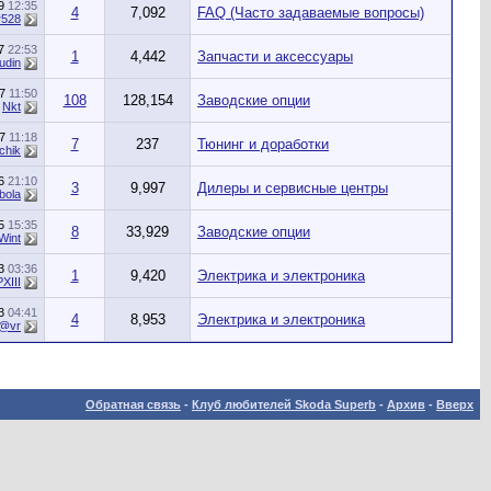
19
12:35
4
7,092
FAQ (Часто задаваемые вопросы)
r528
17
22:53
1
4,442
Запчасти и аксессуары
udin
17
11:50
108
128,154
Заводские опции
т
Nkt
17
11:18
7
237
Тюнинг и доработки
chik
16
21:10
3
9,997
Дилеры и сервисные центры
bola
15
15:35
8
33,929
Заводские опции
Wint
13
03:36
1
9,420
Электрика и электроника
PXIII
13
04:41
4
8,953
Электрика и электроника
t@vr
Обратная связь
-
Клуб любителей Skoda Superb
-
Архив
-
Вверх