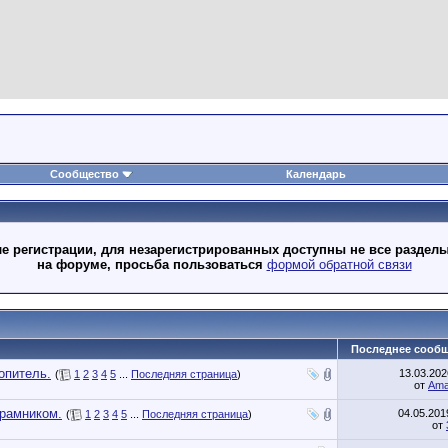
Сообщество
Календарь
 регистрации, для незарегистрированных доступны не все разделы
на форуме, просьба пользоваться
формой обратной связи
Последнее сооб
опитель.
13.03.20
(
1
2
3
4
5
...
Последняя страница
)
от
Ama
драмником.
04.05.20
(
1
2
3
4
5
...
Последняя страница
)
от