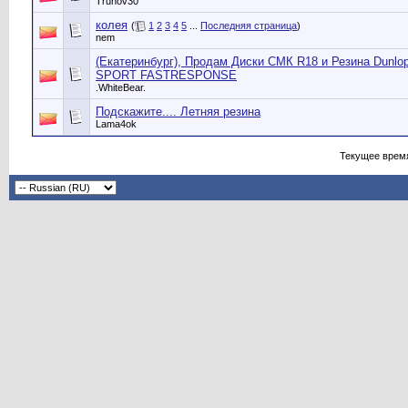
Trunov30
колея
(
1
2
3
4
5
...
Последняя страница
)
nem
(Екатеринбург), Продам Диски СМК R18 и Резина Dunlo
SPORT FASTRESPONSE
.WhiteBear.
Подскажите.... Летняя резина
Lama4ok
Текущее врем