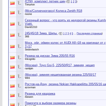
(СПб), комплект летних шин
(
1
2
3
)
Timurkin
(Мск/Солнечногорск) Колеса Zenith R18
noone
Сезонный вопрос - что взять из недорогой резины Kumh
Viatti.
David1310
245/45/18 Зима. Шипы.
(
1
2
3
4
5
...
Последняя страница
)
366
Моск. обл. обмен колес от AUDI A8 r18 на оригинал от 
3 r17
Sedovlasich
Резина на дисках Зима 205/55 R16
Inkognito
(Москва), Toyo Gsi-5, 225/50/R17, зимняя, нешип
rantipin
(Москва), зимняя нешипованная резина 225/50/17
Wint
Ростов-на-Дону, резина Nokian Hakkapeliitta 205/55/16 
azovman
Резина для квадрика
iSewen
Помогите в выборе размера резины