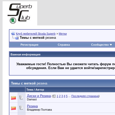
Клуб любителей Skoda Superb
>
Метки
Темы с меткой
резина
Регистрация
Справка
Сообщество
Важная информация
Уважаемые гости! Полностью Вы сможете читать форум по
обсуждения. Если Вам не удается войти/зарегистри
Темы с меткой
резина
Тема / Автор
Диски и Резина
(
1
2
3
4
5
...
Последняя страница
)
Damast
Резина
Владимир Полтава