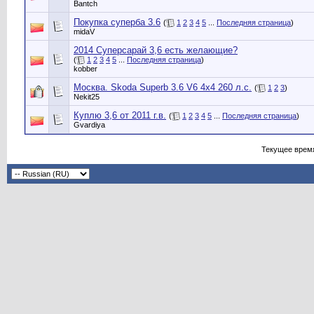
Bantch
Покупка суперба 3.6
(
1
2
3
4
5
...
Последняя страница
)
midaV
2014 Суперсарай 3,6 есть желающие?
(
1
2
3
4
5
...
Последняя страница
)
kobber
Москва. Skoda Superb 3.6 V6 4x4 260 л.с.
(
1
2
3
)
Nekit25
Куплю 3,6 от 2011 г.в.
(
1
2
3
4
5
...
Последняя страница
)
Gvardiya
Текущее врем