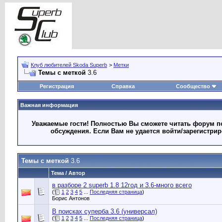
Клуб любителей Skoda Superb
>
Метки
Темы с меткой
3.6
Регистрация
Справка
Сообщество
Важная информация
Уважаемые гости! Полностью Вы сможете читать форум по
обсуждения. Если Вам не удается войти/зарегистри
Темы с меткой
3.6
Тема / Автор
в разборе 2 superb 1.8 12год и 3.6-много всего
(
1
2
3
4
5
...
Последняя страница
)
Борис Антонов
В поисках суперба 3.6 (универсал)
(
1
2
3
4
5
...
Последняя страница
)