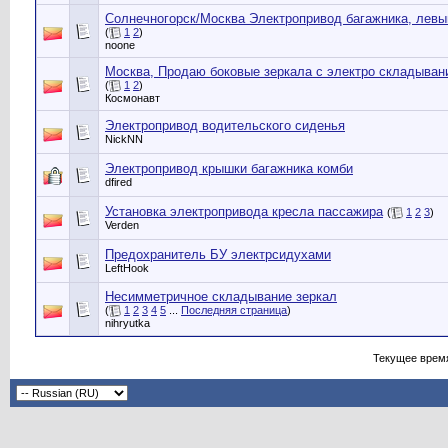
Солнечногорск/Москва Электропривод багажника, левы
(
1
2
)
noone
Москва, Продаю боковые зеркала с электро складыван
(
1
2
)
Космонавт
Электропривод водительского сиденья
NickNN
Электропривод крышки багажника комби
dfired
Установка электропривода кресла пассажира
(
1
2
3
)
Verden
Предохранитель БУ электрсидухами
LeftHook
Несимметричное складывание зеркал
(
1
2
3
4
5
...
Последняя страница
)
nihryutka
Текущее врем