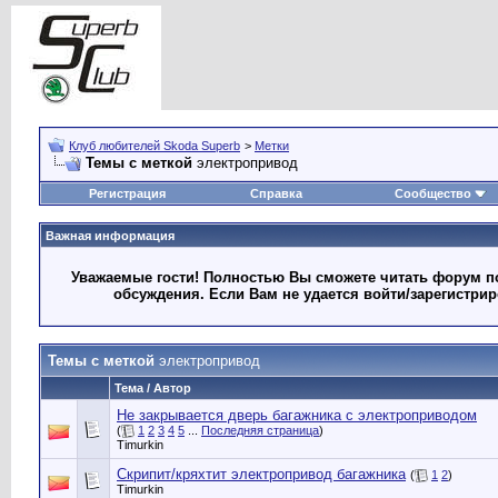
Клуб любителей Skoda Superb
>
Метки
Темы с меткой
электропривод
Регистрация
Справка
Сообщество
Важная информация
Уважаемые гости! Полностью Вы сможете читать форум по
обсуждения. Если Вам не удается войти/зарегистри
Темы с меткой
электропривод
Тема / Автор
Не закрывается дверь багажника с электроприводом
(
1
2
3
4
5
...
Последняя страница
)
Timurkin
Скрипит/кряхтит электропривод багажника
(
1
2
)
Timurkin