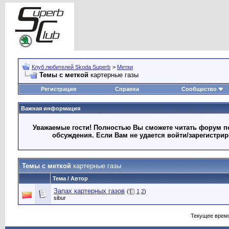
Клуб любителей Skoda Superb
>
Метки
Темы с меткой
картерные газы
Регистрация
Справка
Сообщество
Важная информация
Уважаемые гости! Полностью Вы сможете читать форум по
обсуждения. Если Вам не удается войти/зарегистри
Темы с меткой
картерные газы
Тема / Автор
Запах картерных газов
(
1
2
)
sibur
Текущее врем