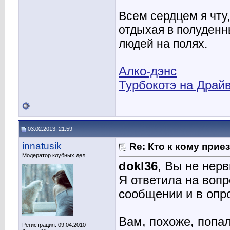
Всем сердцем я чту,
отдыхая в полуденн
людей на полях.
Алко-дэнс
Турбокотэ на Драй
03.02.2013, 21:59
innatusik
Re: Кто к кому прие
Модератор клубных дел
dokl36
, Вы не нер
Я ответила на воп
сообщении и в опр
Вам, похоже, попал
Регистрация: 09.04.2010