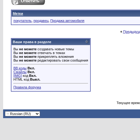
Метки
покупатель
,
продавец
,
Продажа автомобиля
«
Предыдущ
Ваши права в разделе
Вы
не можете
создавать новые темы
Вы
не можете
отвечать в темах
Вы
не можете
прикреплять вложения
Вы
не можете
редактировать свои сообщения
BB коды
Вкл.
Смайлы
Вкл.
[IMG]
код
Вкл.
HTML код
Выкл.
Правила форума
Текущее врем