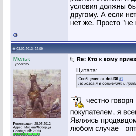
условия должны быт
другому. А если нет
нет же. Просто "не 
03.02.2013, 22:09
Мельк
Re: Кто к кому прие
Турбокотэ
Цитата:
Сообщение от
dokl36
Но когда я в сомнениях и про
честно говоря 
покупателем, я все
Являясь продавцом
Регистрация: 28.05.2012
любом случае - оп
Адрес: Москва/Люберцы
Сообщений: 2,064