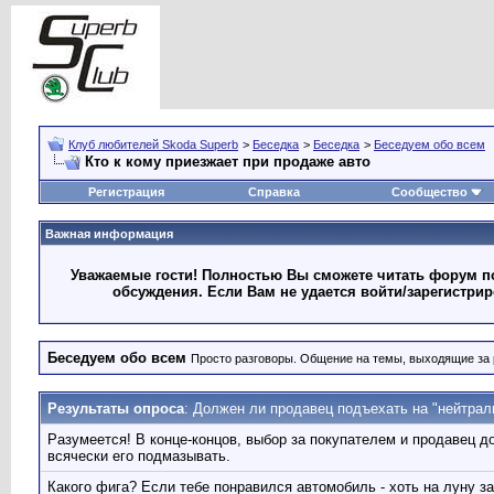
Клуб любителей Skoda Superb
>
Беседка
>
Беседка
>
Беседуем обо всем
Кто к кому приезжает при продаже авто
Регистрация
Справка
Сообщество
Важная информация
Уважаемые гости! Полностью Вы сможете читать форум по
обсуждения. Если Вам не удается войти/зарегистри
Беседуем обо всем
Просто разговоры. Общение на темы, выходящие за 
Результаты опроса
: Должен ли продавец подъехать на "нейтра
Разумеется! В конце-концов, выбор за покупателем и продавец д
всячески его подмазывать.
Какого фига? Если тебе понравился автомобиль - хоть на луну з