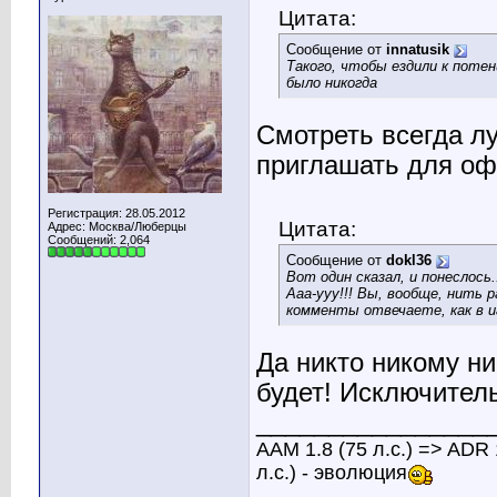
Цитата:
Сообщение от
innatusik
Такого, чтобы ездили к поте
было никогда
Смотреть всегда лу
приглашать для офо
Регистрация: 28.05.2012
Цитата:
Адрес: Москва/Люберцы
Сообщений: 2,064
Сообщение от
dokl36
Вот один сказал, и понеслось
Ааа-ууу!!! Вы, вообще, нить 
комменты отвечаете, как в иг
Да никто никому ни
будет! Исключитель
________________
АAM 1.8 (75 л.с.) => ADR 
л.с.) - эволюция