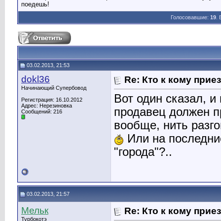
поедешь!
Голосовавшие:
19
.
03.02.2013, 21:53
dokl36
Re: Кто к кому прие
Начинающий Супербовод
Вот один сказал, и
Регистрация: 16.10.2012
Адрес: Нерезиновка
продавец должен пр
Сообщений: 216
вообще, нить разго
Или на последние
"города"?..
03.02.2013, 21:57
Мельк
Re: Кто к кому прие
Турбокотэ