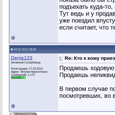
подъехать куда-то,
Тут ведь и у прода
уже поездил впусту
если считает, что 
04.02.2013, 08:00
Denis123
Re: Кто к кому прие
Активный Супербовод
Продаешь ходовую 
Регистрация: 17.03.2012
Адрес: Москва-Красногорск
Продаешь неликвид
Сообщений: 1,173
В первом случае п
посмотревших, во 