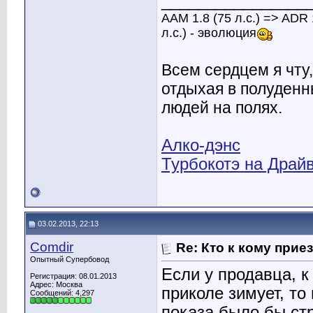
________________
АAM 1.8 (75 л.с.) => ADR 
л.с.) - эволюция
Всем сердцем я чту,
отдыхая в полуденн
людей на полях.
Алко-дэнс
Турбокотэ на Драй
03.02.2013, 22:13
Comdir
Re: Кто к кому прие
Опытный Супербовод
Если у продавца, к
Регистрация: 08.01.2013
Адрес: Москва
приколе зимует, то
Сообщений: 4,297
показа было бы стр