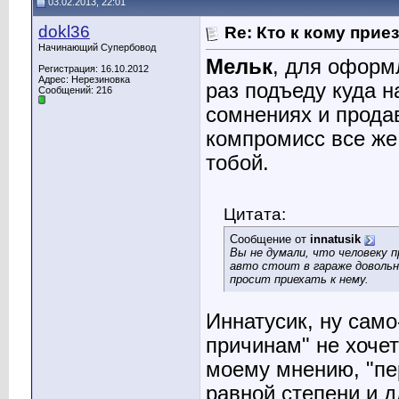
03.02.2013, 22:01
dokl36
Re: Кто к кому прие
Начинающий Супербовод
Мельк
, для оформ
Регистрация: 16.10.2012
Адрес: Нерезиновка
раз подъеду куда н
Сообщений: 216
сомнениях и продав
компромисс все же.
тобой.
Цитата:
Сообщение от
innatusik
Вы не думали, что человеку 
авто стоит в гараже довольно
просит приехать к нему.
Иннатусик, ну само
причинам" не хочет
моему мнению, "пер
равной степени и д