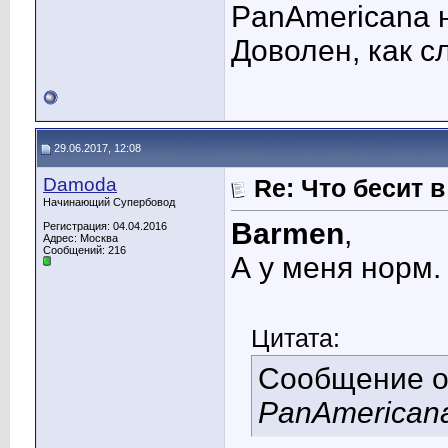
PanAmericana 
Доволен, как сл
29.06.2017, 12:08
Damoda
Re: Что бесит 
Начинающий Супербовод
Barmen
,
Регистрация: 04.04.2016
Адрес: Москва
Сообщений: 216
А у меня норм
Цитата:
Сообщение 
PanAmerican