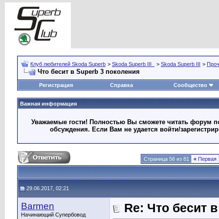
Клуб любителей Skoda Superb
>
Skoda Superb III_
>
Skoda Superb III
>
Про
Что бесит в Superb 3 поколения
Регистрация
Справка
Сообщество
Важная информация
Уважаемые гости! Полностью Вы сможете читать форум по
обсуждения. Если Вам не удается войти/зарегистри
Страница 56 из 81
«
Первая
29.06.2017, 02:21
Barmen
Re: Что бесит 
Начинающий Супербовод