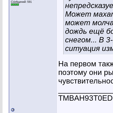
Сообщений: 591
непредсказу
Может махать
может молча
дождь ещё бо
снегом... В 
ситуация из
На первом так
поэтому они р
чувствительнос
____________
TMBAH93T0ED30