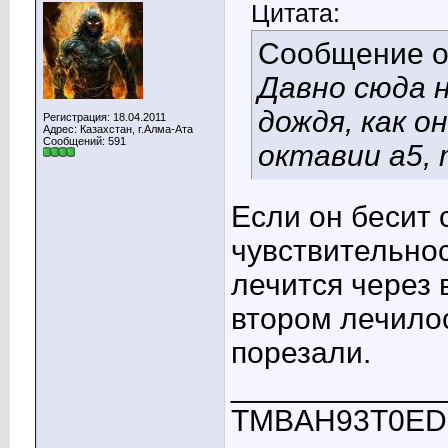
Цитата:
Сообщение 
Давно сюда 
дождя, как о
Регистрация: 18.04.2011
Адрес: Казахстан, г.Алма-Ата
Сообщений: 591
октавии а5, 
Если он бесит 
чувствительнос
лечится через 
втором лечилос
порезали.
____________
TMBAH93T0ED30