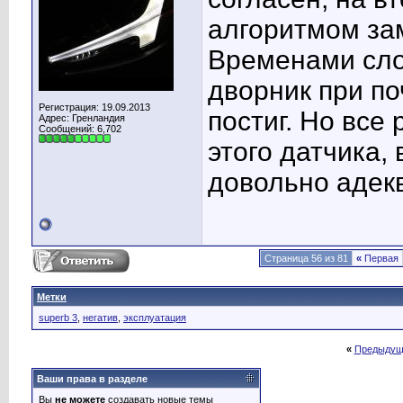
алгоритмом зам
Временами сло
дворник при поч
Регистрация: 19.09.2013
постиг. Но все
Адрес: Гренландия
Сообщений: 6,702
этого датчика,
довольно адек
Страница 56 из 81
«
Первая
Метки
superb 3
,
негатив
,
эксплуатация
«
Предыдущ
Ваши права в разделе
Вы
не можете
создавать новые темы