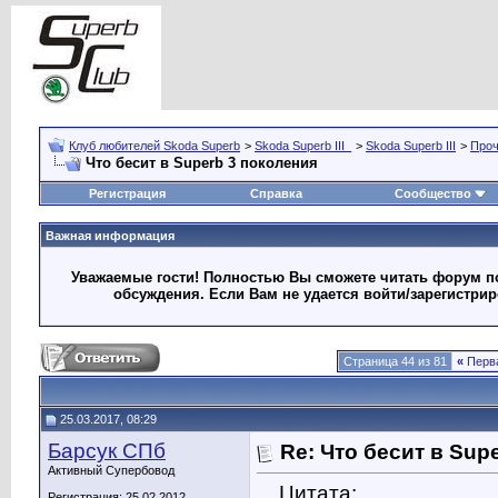
Клуб любителей Skoda Superb
>
Skoda Superb III_
>
Skoda Superb III
>
Про
Что бесит в Superb 3 поколения
Регистрация
Справка
Сообщество
Важная информация
Уважаемые гости! Полностью Вы сможете читать форум по
обсуждения. Если Вам не удается войти/зарегистри
Страница 44 из 81
«
Перв
25.03.2017, 08:29
Барсук СПб
Re: Что бесит в Sup
Активный Супербовод
Цитата:
Регистрация: 25.02.2012