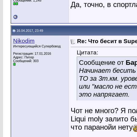
Сообщений: 1,145
Да, точно, в спортл
16.04.2017, 23:49
Nikodim
Re: Что бесит в Sup
Интересующийся Супербовод
Цитата:
Регистрация: 17.01.2016
Адрес: Питер
Сообщение от
Ба
Сообщений: 303
Начинает бесить 
ТО за 3т.км. уров
или "масло не ес
это напрягает.
Чот не много? Я по
Liqui moly залито б
что паранойи нету