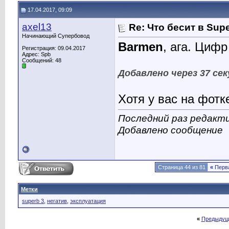
17.04.2017, 09:09
axel13
Re: Что бесит в Sup
Начинающий Супербовод
Barmen
, ага. Циф
Регистрация: 09.04.2017
Адрес: Spb
Сообщений: 48
Добавлено через 37 сек
Хотя у вас на фотк
Последний раз редакти
Добавлено сообщение
Страница 44 из 81
«
Перв
Метки
superb 3
,
негатив
,
эксплуатация
«
Предыдущ