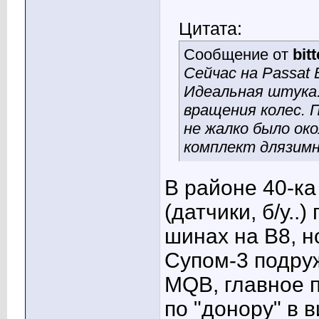
Цитата:
Сообщение от
bit
Сейчас на Passat 
Идеальная штука.
вращения колес. 
не жалко было ок
комплект длязимн
В районе 40-ка
(датчики, б/у..
шинах на В8, н
Супом-3 подру
MQB, главное 
по "донору" в 