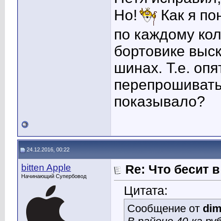
Но!
Как я по
по каждому кол
бортовике выск
шинах. Т.е. оп
перепрошивать
показывало?
24.12.2016, 00:22
bitten Apple
Re: Что бесит 
Начинающий Супербовод
Цитата:
Сообщение от
di