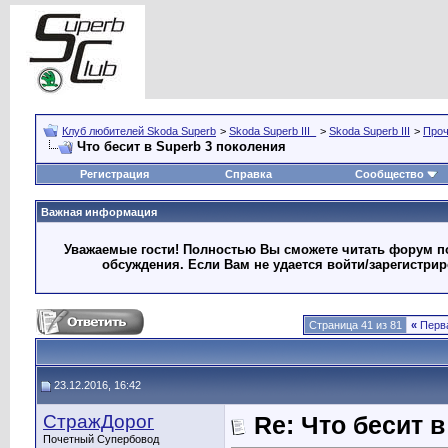
Клуб любителей Skoda Superb
>
Skoda Superb III_
>
Skoda Superb III
>
Про
Что бесит в Superb 3 поколения
Регистрация
Справка
Сообщество
Важная информация
Уважаемые гости! Полностью Вы сможете читать форум по
обсуждения. Если Вам не удается войти/зарегистри
Страница 41 из 81
«
Перв
23.12.2016, 16:42
СтражДорог
Re: Что бесит 
Почетный Супербовод