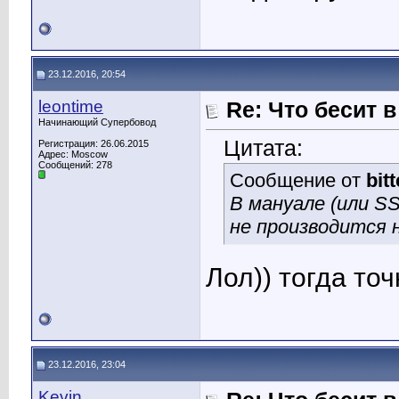
23.12.2016, 20:54
leontime
Re: Что бесит 
Начинающий Супербовод
Цитата:
Регистрация: 26.06.2015
Адрес: Moscow
Сообщений: 278
Сообщение от
bit
В мануале (или S
не производится н
Лол)) тогда точ
23.12.2016, 23:04
Kevin