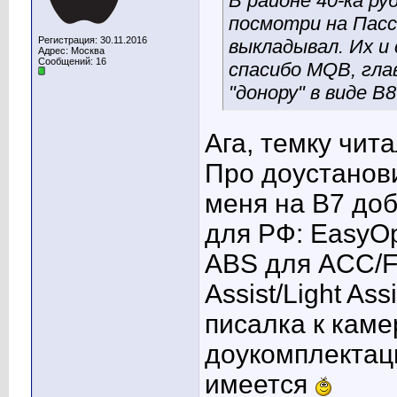
В районе 40-ка ру
посмотри на Пасс
Регистрация: 30.11.2016
выкладывал. Их и
Адрес: Москва
Сообщений: 16
спасибо MQB, гла
"донору" в виде В
Ага, темку чита
Про доустанови
меня на B7 доб
для РФ: EasyO
ABS для ACC/Fr
Assist/Light As
писалка к каме
доукомплектац
имеется