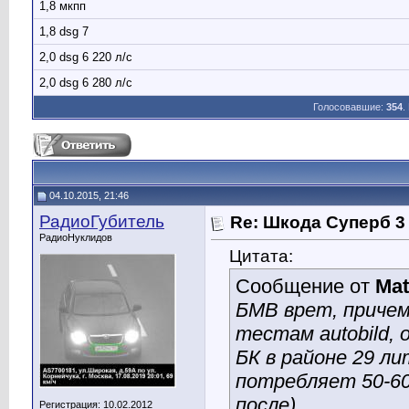
1,8 мкпп
1,8 dsg 7
2,0 dsg 6 220 л/с
2,0 dsg 6 280 л/с
Голосовавшие:
354
.
04.10.2015, 21:46
РадиоГубитель
Re: Шкода Суперб 3
РадиоНуклидов
Цитата:
Сообщение от
Mat
БМВ врет, причем
тестам autobild, 
БК в районе 29 ли
потребляет 50-60
после).
Регистрация: 10.02.2012