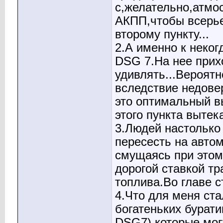
с,желательно,атмо
АКПП,чтобы всерье
второму пункту...
2.А именно к неког
DSG 7.На нее прих
удивлять...Вероят
вследствие недове
это оптимальный в
этого пункта выте
3.Людей настолько
пересесть на авто
смущаясь при этом 
дорогой ставкой т
топлива.Во главе с
4.Что для меня ст
богатеньких бурат
DSG7),которые мог