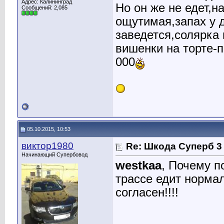
Адрес: Калининград
Но он же не едет,
Сообщений: 2,085
ощутимая,запах у 
заведется,солярка 
вишенки на торте-
000
05.10.2015, 10:53
виктор1980
Re: Шкода Суперб 3
Начинающий Супербовод
westkaa
, Почему п
трассе едит норма
согласен!!!!