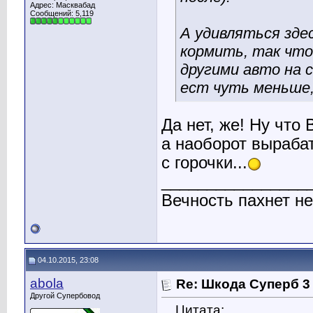
Адрес: Масквабад
Сообщений: 5,119
А удивляться зде
кормить, так что 
другими авто на с
ест чуть меньше,
Да нет, же! Ну что
а наоборот вырабат
с горочки...
________________
Вечность пахнет не
04.10.2015, 23:08
abola
Re: Шкода Суперб 3
Другой Супербовод
Цитата: