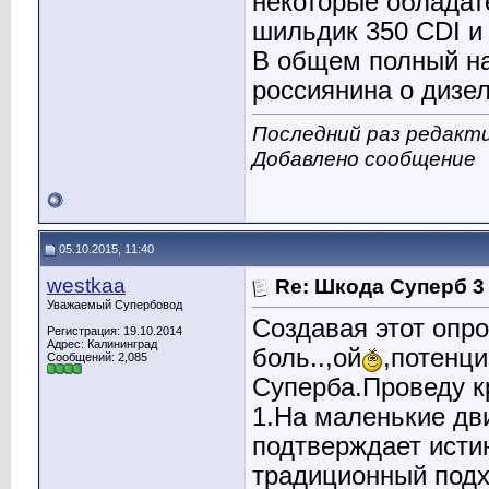
некоторые обладат
шильдик 350 CDI и 
В общем полный на
россиянина о дизе
Последний раз редакти
Добавлено сообщение
05.10.2015, 11:40
westkaa
Re: Шкода Суперб 3
Уважаемый Супербовод
Создавая этот опр
Регистрация: 19.10.2014
Адрес: Калининград
боль..,ой
,потенци
Сообщений: 2,085
Суперба.Проведу к
1.На маленькие дви
подтверждает истин
традиционный подх