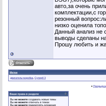
авто,за очень при
комплектации,с го
резонный вопрос:ли
низко оценила топо
Данный анализ не 
выводы сделаны на
Прошу любить и ж
Метки
двигатель+коробка
,
Суперб 3
«
Предыдущ
Ваши права в разделе
Вы
не можете
создавать новые темы
Вы
не можете
отвечать в темах
Вы
не можете
прикреплять вложения