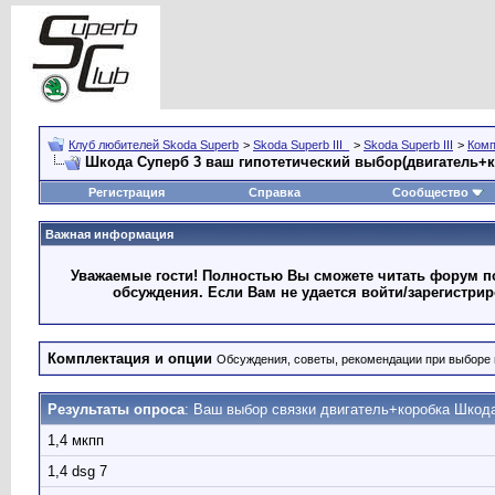
Клуб любителей Skoda Superb
>
Skoda Superb III_
>
Skoda Superb III
>
Комп
Шкода Суперб 3 ваш гипотетический выбор(двигатель+
Регистрация
Справка
Сообщество
Важная информация
Уважаемые гости! Полностью Вы сможете читать форум по
обсуждения. Если Вам не удается войти/зарегистри
Комплектация и опции
Обсуждения, советы, рекомендации при выборе 
Результаты опроса
: Ваш выбор связки двигатель+коробка Шкод
1,4 мкпп
1,4 dsg 7