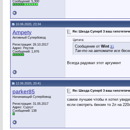
Сообщений: 5,300
10.06.2020, 23:34
Ampety
Re: Шкода Суперб 3 ваш гипотети
Активный Супербовод
Цитата:
Регистрация: 26.10.2017
Сообщение от
Wint
Адрес: Реутов
Так-то на автомате все беск
Сообщений: 1,976
Всегда радовал этот аргумент
12.06.2020, 20:41
parker85
Re: Шкода Суперб 3 ваш гипотети
Начинающий Супербовод
самое лучшее чтобы я хотел увиде
Регистрация: 31.05.2017
если смотреть бензин то 2л на 220
Адрес: Сургут
Сообщений: 138