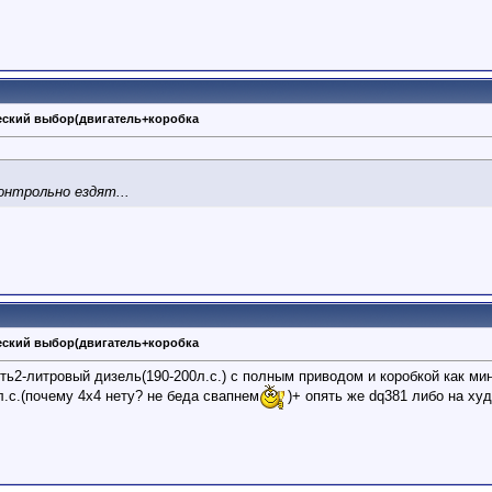
ческий выбор(двигатель+коробка
онтрольно ездят...
ческий выбор(двигатель+коробка
ть2-литровый дизель(190-200л.с.) с полным приводом и коробкой как ми
л.с.(почему 4х4 нету? не беда свапнем
)+ опять же dq381 либо на ху