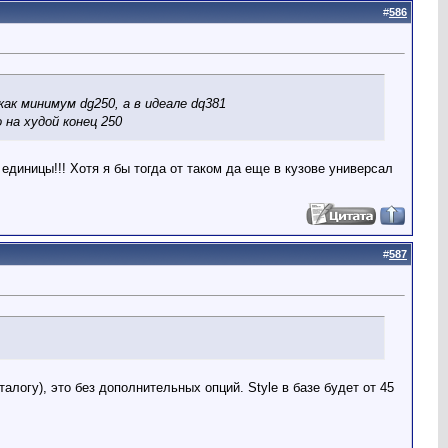
#
586
ак минимум dg250, а в идеале dq381
 на худой конец 250
единицы!!! Хотя я бы тогда от таком да еще в кузове универсал
#
587
алогу), это без дополнительных опций. Style в базе будет от 45