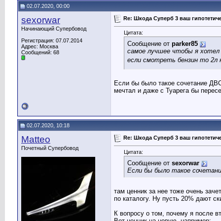
02.07.2020, 00:00
sexorwar
Re: Шкода Суперб 3 ваш гипотети
Начинающий Супербовод
Цитата:
Регистрация: 07.07.2014
Сообщение от
parker85
Адрес: Москва
самое лучшее чтобы я хотел у
Сообщений: 68
если смотреть бензин то 2л н
Если бы было такое сочетание ДВС 
мечтал и даже с Туарега бы пересе
02.07.2020, 10:18
Matteo
Re: Шкода Суперб 3 ваш гипотети
Почетный Супербовод
Цитата:
Сообщение от
sexorwar
Если бы было такое сочетани
там ценник за нее тоже очень зачет
по каталогу. Ну пусть 20% дают ск
К вопросу о том, почему я после вт
Вот ценник на новую, например: