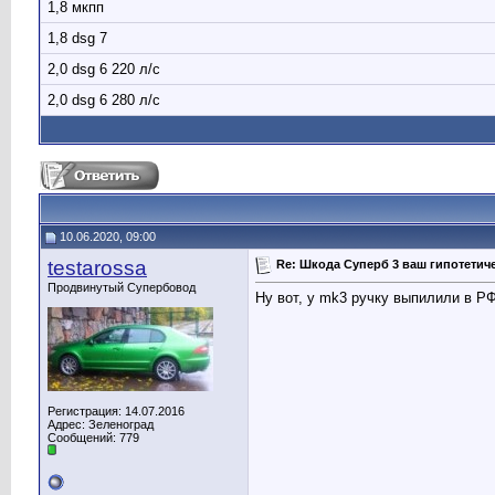
1,8 мкпп
1,8 dsg 7
2,0 dsg 6 220 л/с
2,0 dsg 6 280 л/с
10.06.2020, 09:00
testarossa
Re: Шкода Суперб 3 ваш гипотети
Продвинутый Супербовод
Ну вот, у mk3 ручку выпилили в Р
Регистрация: 14.07.2016
Адрес: Зеленоград
Сообщений: 779