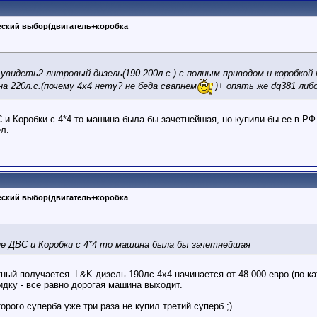
ческий выбор(двигатель+коробка
видеть2-литровый дизель(190-200л.с.) с полным приводом и коробкой к
а 220л.с.(почему 4х4 нету? не беда свапнем
)+ опять же dq381 либо
и Коробки с 4*4 то машина была бы зачетнейшая, но купили бы ее в РФ 
л.
ческий выбор(двигатель+коробка
е ДВС и Коробки с 4*4 то машина была бы зачетнейшая
ный получается. L&K дизель 190лс 4х4 начинается от 48 000 евро (по кат
идку - все равно дорогая машина выходит.
орого суперба уже три раза не купил третий суперб ;)