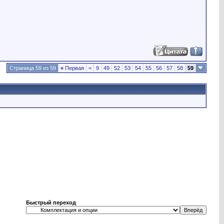
Страница 59 из 59
«
Первая
<
9
49
52
53
54
55
56
57
58
59
Быстрый переход