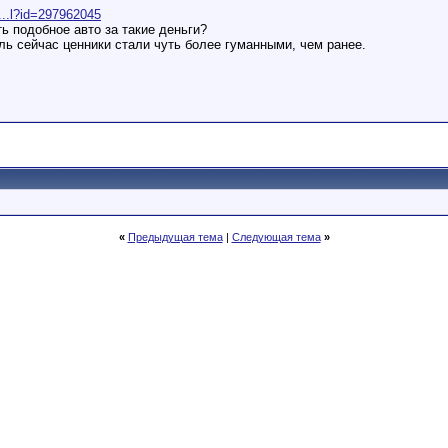
...l?id=297962045
 подобное авто за такие деньги?
ль сейчас ценники стали чуть более гуманными, чем ранее.
«
Предыдущая тема
|
Следующая тема
»