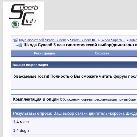
Клуб любителей Skoda Superb
>
Skoda Superb III_
>
Skoda Superb III
>
Комп
Шкода Суперб 3 ваш гипотетический выбор(двигатель+
Регистрация
Справка
Важная информация
Уважаемые гости! Полностью Вы сможете читать форум после
Комплектация и опции
Обсуждения, советы, рекомендации при выборе 
Результаты опроса
: Ваш выбор связки двигатель+коробка Шкод
1,4 мкпп
1,4 dsg 7