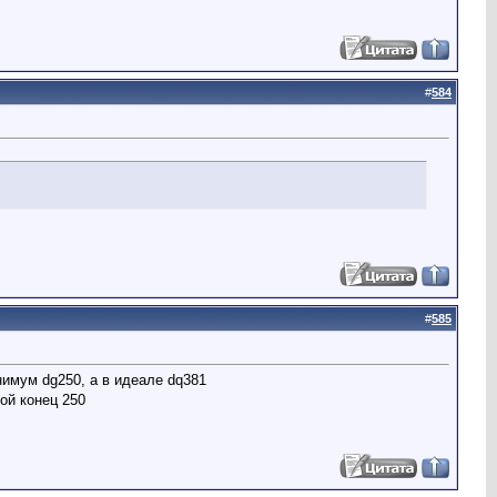
#
584
#
585
нимум dg250, а в идеале dq381
дой конец 250