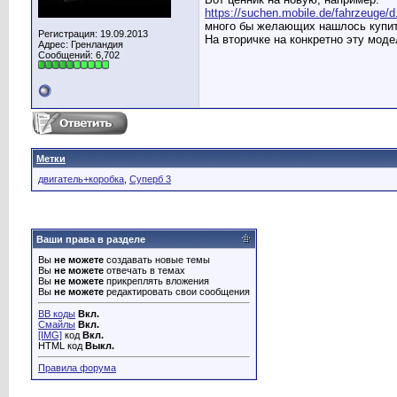
https://suchen.mobile.de/fahrzeuge/d
много бы желающих нашлось купить
Регистрация: 19.09.2013
На вторичке на конкретно эту моде
Адрес: Гренландия
Сообщений: 6,702
Метки
двигатель+коробка
,
Суперб 3
Ваши права в разделе
Вы
не можете
создавать новые темы
Вы
не можете
отвечать в темах
Вы
не можете
прикреплять вложения
Вы
не можете
редактировать свои сообщения
BB коды
Вкл.
Смайлы
Вкл.
[IMG]
код
Вкл.
HTML код
Выкл.
Правила форума