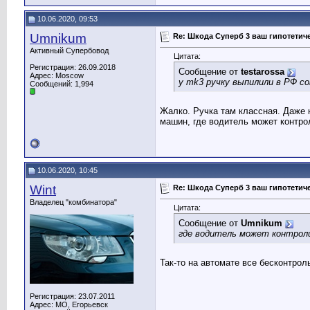
10.06.2020, 09:53
Umnikum
Re: Шкода Суперб 3 ваш гипотети
Активный Супербовод
Цитата:
Регистрация: 26.09.2018
Сообщение от
testarossa
Адрес: Moscow
у mk3 ручку выпилили в РФ с
Сообщений: 1,994
Жалко. Ручка там классная. Даже 
машин, где водитель может контро
10.06.2020, 10:45
Wint
Re: Шкода Суперб 3 ваш гипотети
Владелец "комбинатора"
Цитата:
Сообщение от
Umnikum
где водитель может контрол
Так-то на автомате все бесконтроль
Регистрация: 23.07.2011
Адрес: МО, Егорьевск