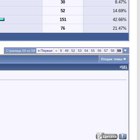
30
8.47%
52
14.69%
151
42.66%
76
21.47%
Страница 59 из 59
«
Первая
<
9
49
52
53
54
55
56
57
58
59
Опции темы
#
581