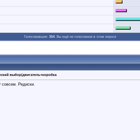
Голосовавшие:
354
. Вы ещё не голосовали в этом опросе
ческий выбор(двигатель+коробка
Ф совсем. Редиски.