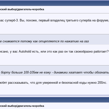
ческий выбор(двигатель+коробка
вас суперб-3. Вы, похоже, первый владелец третьего суперба на форуме
ее снимается потому как отцепляется по нажатию на газ
сано, у вас Autohold есть, или это как раз он так своеобразно работает?
 борту больше 100-105км не езжу - динамики хватает чтобы обогнать
любят рассказывать, что для уверенной и безопасной езды нужно 200лс.
ческий выбор(двигатель+коробка