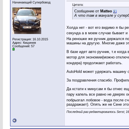
Начинающий Супербовод
Цитата:
Сообщение от
Matteo
А что там в мануале у суперб
Холда нет - вот его видимо я бы р
секунда а в моем случае бывает и
На реношке же ручник держался пок
Регистрация: 16.10.2015
Адрес: Кишинев
машины на другую. Многие даже эт
Сообщений: 57
В базе идет авто ручник, т.е когд
мотор для экономии(можно отключи
кондера) продолжают работать.
AutoHold может удержать машину ок
За поздравления спасибо. Профил
Да кстати к минусам я бы отнес ещ
пару капель все равно не дверях 
побрызгал лобовое - вода после сч
раздражает). Опять же не Сене этог
Последний раз редактировалось Serst; 16