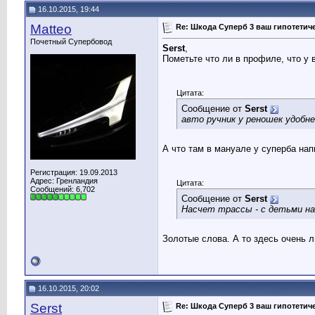
16.10.2015, 19:44
Matteo
Re: Шкода Суперб 3 ваш гипотети
Почетный Супербовод
Serst
,
Пометьте что ли в профиле, что у 
Цитата:
Сообщение от
Serst
авто ручник у реношек удобн
А что там в мануале у суперба напи
Регистрация: 19.09.2013
Адрес: Гренландия
Цитата:
Сообщений: 6,702
Сообщение от
Serst
Насчет трассы - с детьми на
Золотые слова. А то здесь очень 
16.10.2015, 20:02
Serst
Re: Шкода Суперб 3 ваш гипотети