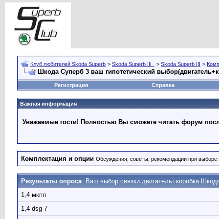
Клуб любителей Skoda Superb
>
Skoda Superb III_
>
Skoda Superb III
>
Комп
Шкода Суперб 3 ваш гипотетический выбор(двигатель+
Регистрация
Справка
Важная информация
Уважаемые гости! Полностью Вы сможете читать форум после
Комплектация и опции
Обсуждения, советы, рекомендации при выборе 
Результаты опроса
: Ваш выбор связки двигатель+коробка Шкод
1,4 мкпп
1,4 dsg 7