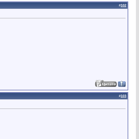
#
102
#
103