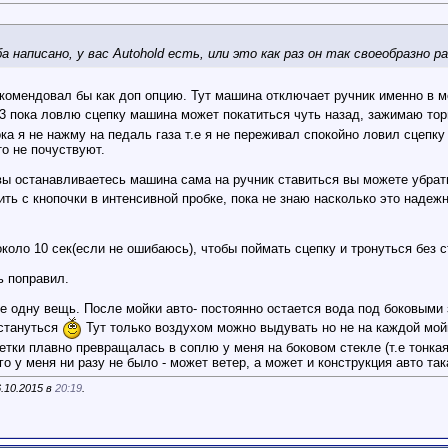
а написано, у вас Autohold есть, или это как раз он так своеобразно 
екомендовал бы как доп опцию. Тут машина отключает ручник именно в м
 3 пока ловлю сцепку машина может покатиться чуть назад, зажимаю тор
а я не нажму на педаль газа т.е я не переживал спокойно ловил сцепку
о не почуствуют.
а вы останавливаетесь машина сама на ручник ставиться вы можете убра
ть с кнопочки в интенсивной пробке, пока не знаю насколько это надеж
оло 10 сек(если не ошибаюсь), чтобы поймать сцепку и тронуться без ст
ь поправил.
е одну вещь. После мойки авто- постоянно остается вода под боковыми 
остануться
Тут только воздухом можно выдувать но не на каждой мойке
етки плавно превращалась в соплю у меня на боковом стекле (т.е тонка
о у меня ни разу не было - может ветер, а может и конструкция авто така
.10.2015 в
20:19
.