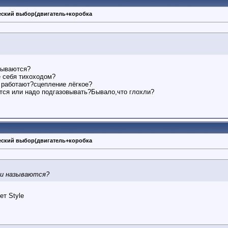
ческий выбор(двигатель+коробка
.
зываются?
е себя тихоходом?
о работают?сцепление лёгкое?
тся или надо подгазовывать?Бывало,что глохли?
ческий выбор(двигатель+коробка
ии называются?
ет Style