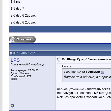
1,8 мкпп
1,8 dsg 7
2,0 dsg 6 220 л/с
2,0 dsg 6 280 л/с
05.10.2015, 17:52
LPS
Re: Шкода Суперб 3 ваш гипотети
Продвинутый Супербовод
Цитата:
Регистрация: 17.09.2014
Сообщение от
LeftHook
Адрес: Москва
Сообщений: 971
Вопрос не в объеме, а в прое
верное уточнение - гипотетическая
используя вышеописанный метод я
мск без проблем! Стоооолько в нег