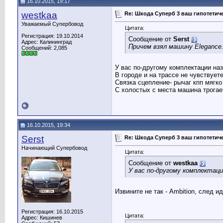
16.10.2015, 19:17
westkaa
Re: Шкода Суперб 3 ваш гипотети
Уважаемый Супербовод
Цитата:
Регистрация: 19.10.2014
Сообщение от
Serst
Адрес: Калининград
Причем взял машину Elegance
Сообщений: 2,085
У вас по-другому комплектации на
В городе и на трассе не чувствует
Связка сцепление- рычаг кпп мягк
С холостых с места машина трогае
16.10.2015, 19:34
Serst
Re: Шкода Суперб 3 ваш гипотети
Начинающий Супербовод
Цитата:
Сообщение от
westkaa
У вас по-другому комплектац
Извините не так - Ambition, след ид
Регистрация: 16.10.2015
Цитата:
Адрес: Кишинев