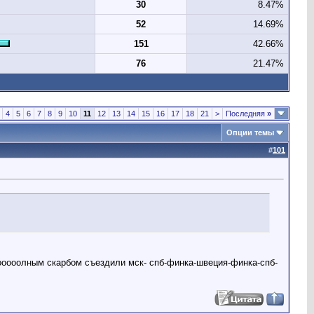
30
8.47%
52
14.69%
151
42.66%
76
21.47%
4
5
6
7
8
9
10
11
12
13
14
15
16
17
18
21
>
Последняя
»
Опции темы
#
101
ооооолным скарбом съездили мск- спб-финка-швеция-финка-спб-