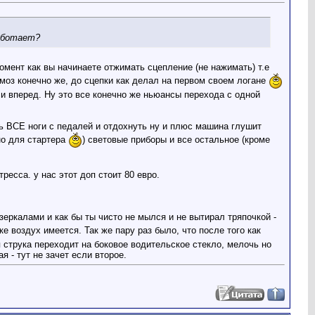
работает?
омент как вы начинаете отжимать сцепление (не нажимать) т.е
моз конечно же, до сцепки как делал на первом своем логане
 и вперед. Ну это все конечно же ньюансы перехода с одной
ть ВСЕ ноги с педалей и отдохнуть ну и плюс машина глушит
но для стартера
) световые приборы и все остальное (кроме
ресса. у нас этот доп стоит 80 евро.
зеркалами и как бы ты чисто не мылся и не вытирал тряпочкой -
 воздух имеется. Так же пару раз было, что после того как
я струка переходит на боковое водительское стекло, мелочь но
я - тут не зачет если второе.