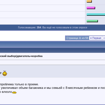
Голосовавшие:
354
. Вы ещё не голосовали в этом опросе
Страница 11 из 59
«
Первая
<
ческий выбор(двигатель+коробка
ме
.
 проблема только в проеме.
 увеличивал объем багажника и мы семьей с 8-месячным ребенком и по
о влезло