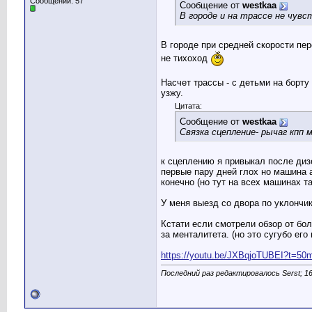
Сообщений: 57
Сообщение от
westkaa
В городе и на трассе не чув
В городе при средней скорости пер
не тихоход
Насчет трассы - с детьми на борту
узжу.
Цитата:
Сообщение от
westkaa
Связка сцепление- рычаг кпп
к сцеплению я привыкал после дизе
первые пару дней глох но машина 
конечно (но тут на всех машинах т
У меня выезд со двора по уклончик
Кстати если смотрели обзор от бол
за менталитета. (но это сугубо его
https://youtu.be/JXBqjoTUBEI?t=50
Последний раз редактировалось Serst; 16