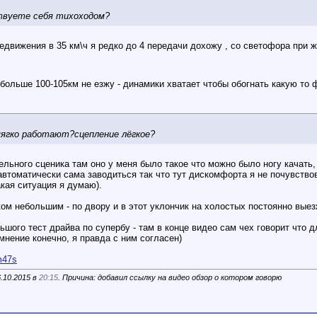
ствуете себя тихоходом?
едвижения в 35 км\ч я редко до 4 передачи дохожу , со светофора при же
 больше 100-105км не езжу - динамики хватает чтобы обогнать какую то 
 мягко работают?сцепление лёгкое?
льного сценика там оно у меня было такое что можно было ногу качать, 
автоматически сама заводиться так что тут дискомфорта я не почувство
акая ситуация я думаю).
ом небольшим - по двору и в этот уклончик на холостых постоянно выез
ьшого тест драйва по супербу - там в конце видео сам чех говорит что 
 мнение конечно, я правда с ним согласен)
m47s
.10.2015 в
20:15
. Причина: добавил ссылку на видео обзор о котором говорю