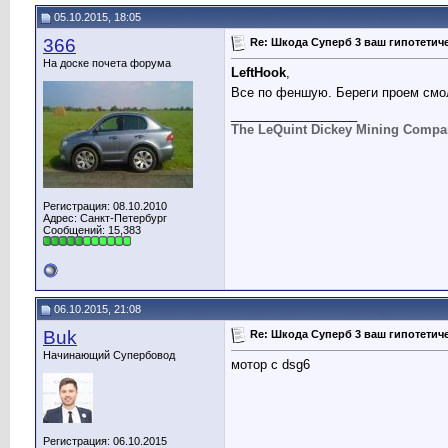
05.10.2015, 18:05
366
Re: Шкода Суперб 3 ваш гипотети
На доске почета форума
LeftHook
,
Все по феншую. Береги проем смо
__________________
The LeQuint Dickey Mining Compa
Регистрация: 08.10.2010
Адрес: Санкт-Петербург
Сообщений: 15,383
06.10.2015, 21:08
Buk
Re: Шкода Суперб 3 ваш гипотети
Начинающий Супербовод
мотор с dsg6
Регистрация: 06.10.2015