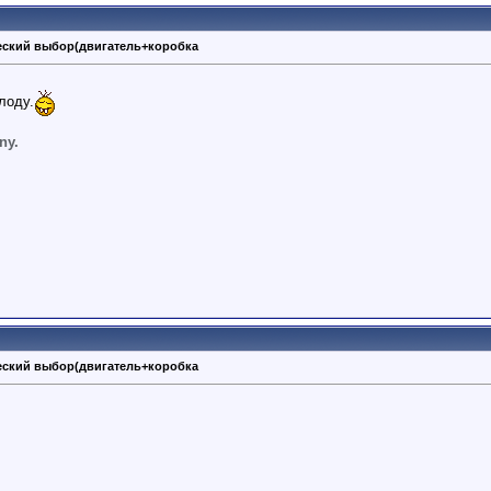
ческий выбор(двигатель+коробка
лоду.
ny.
ческий выбор(двигатель+коробка