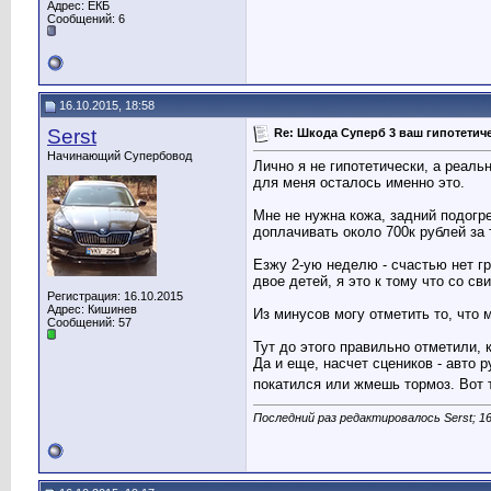
Адрес: ЕКБ
Сообщений: 6
16.10.2015, 18:58
Serst
Re: Шкода Суперб 3 ваш гипотети
Начинающий Супербовод
Лично я не гипотетически, а реал
для меня осталось именно это.
Мне не нужна кожа, задний подогре
доплачивать около 700к рублей за т
Езжу 2-ую неделю - счастью нет г
двое детей, я это к тому что со с
Регистрация: 16.10.2015
Адрес: Кишинев
Из минусов могу отметить то, что 
Сообщений: 57
Тут до этого правильно отметили, 
Да и еще, насчет сцеников - авто 
покатился или жмешь тормоз. Вот 
Последний раз редактировалось Serst; 16