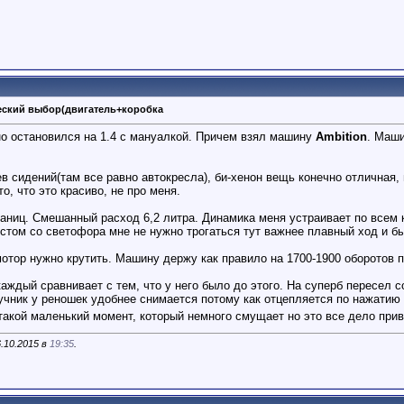
ческий выбор(двигатель+коробка
ьно остановился на 1.4 с мануалкой. Причем взял машину
Ambition
. Маши
в сидений(там все равно автокресла), би-хенон вещь конечно отличная,
о, что это красиво, не про меня.
раниц. Смешанный расход 6,2 литра. Динамика меня устраивает по всем к
вистом со светофора мне не нужно трогаться тут важнее плавный ход и бы
мотор нужно крутить. Машину держу как правило на 1700-1900 оборотов 
каждый сравнивает с тем, что у него было до этого. На суперб пересел с
ручник у реношек удобнее снимается потому как отцепляется по нажатию н
такой маленький момент, который немного смущает но это все дело при
.10.2015 в
19:35
.