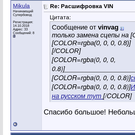
Mikula
Re: Расшифровка VIN
Начинающий
Супербовод
Цитата:
Регистрация:
Сообщение от
vinvag
14.10.2018
Адрес: 33
Сообщений: 8
только замена сцепы на [C
[COLOR=rgba(0, 0, 0, 0.8)]
[/COLOR]
[COLOR=rgba(0, 0, 0,
0.8)]__________________
[COLOR=rgba(0, 0, 0, 0.8)]
с
[COLOR=rgba(0, 0, 0, 0.8)]
И
на русском тут
[/COLOR]
Спасибо большое! Неболь