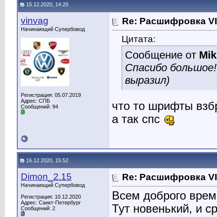
15.12.2020, 14:20
vinvag
Re: Расшифровка V
Начинающий Супербовод
Цитата:
Сообщение от
Mik
Спасибо большое
выразил)
Регистрация: 05.07.2019
Адрес: СПБ
что то шрифты взб
Сообщений: 94
а так спс
16.12.2020, 15:52
Dimon_2.15
Re: Расшифровка V
Начинающий Супербовод
Всем доброго врем
Регистрация: 10.12.2020
Адрес: Санкт-Петербург
Тут новенький, и с
Сообщений: 2