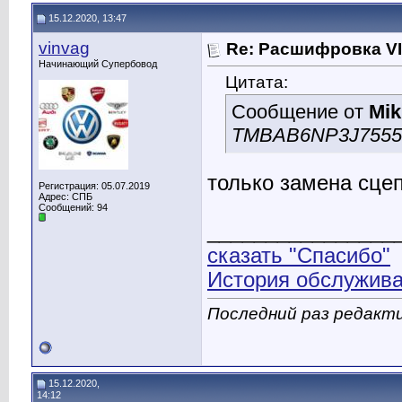
15.12.2020, 13:47
vinvag
Re: Расшифровка V
Начинающий Супербовод
Цитата:
Сообщение от
Mik
TMBAB6NP3J7555
только замена сце
Регистрация: 05.07.2019
Адрес: СПБ
Сообщений: 94
________________
сказать "Спасибо"
История обслужива
Последний раз редакти
15.12.2020,
14:12