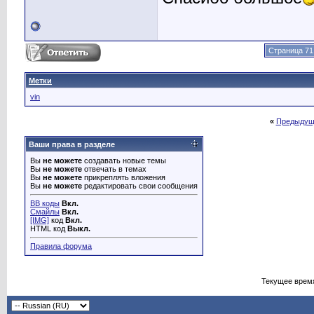
Страница 71
Метки
vin
«
Предыдущ
Ваши права в разделе
Вы
не можете
создавать новые темы
Вы
не можете
отвечать в темах
Вы
не можете
прикреплять вложения
Вы
не можете
редактировать свои сообщения
BB коды
Вкл.
Смайлы
Вкл.
[IMG]
код
Вкл.
HTML код
Выкл.
Правила форума
Текущее врем