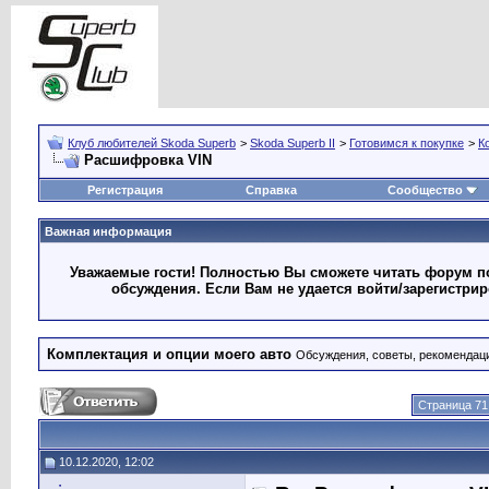
Клуб любителей Skoda Superb
>
Skoda Superb II
>
Готовимся к покупке
>
К
Расшифровка VIN
Регистрация
Справка
Сообщество
Важная информация
Уважаемые гости! Полностью Вы сможете читать форум по
обсуждения. Если Вам не удается войти/зарегистри
Комплектация и опции моего авто
Обсуждения, советы, рекомендац
Страница 71
10.12.2020, 12:02