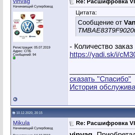
vinvag
Re: Расшифровка V
Начинающий Супербовод
Цитата:
Сообщение от
Van
TMBAE83T9F9020
- Количество заказ
Регистрация: 05.07.2019
Адрес: СПБ
https://yadi.sk/i/cM
Сообщений: 94
________________
сказать "Спасибо"
История обслужива
10.12.2020, 20:15
Mikula
Re: Расшифровка V
Начинающий Супербовод
vinvag
, Приобрета