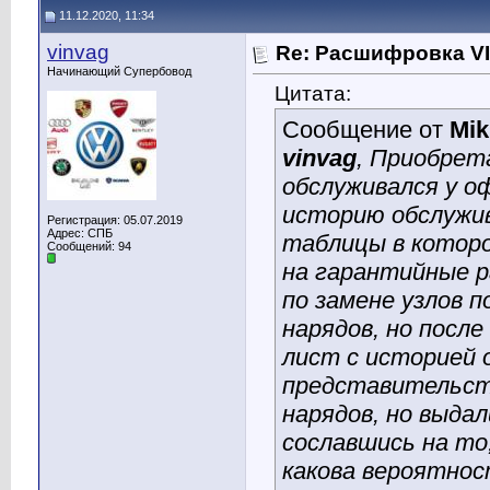
11.12.2020, 11:34
vinvag
Re: Расшифровка V
Начинающий Супербовод
Цитата:
Сообщение от
Mik
vinvag
, Приобрет
обслуживался у о
историю обслужив
Регистрация: 05.07.2019
Адрес: СПБ
таблицы в которо
Сообщений: 94
на гарантийные р
по замене узлов п
нарядов, но после
лист с историей 
представительств
нарядов, но выда
сославшись на то
какова вероятнос