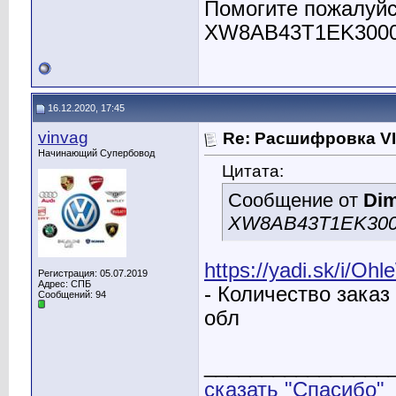
Помогите пожалуйс
XW8AB43T1EK300
16.12.2020, 17:45
vinvag
Re: Расшифровка V
Начинающий Супербовод
Цитата:
Сообщение от
Dim
XW8AB43T1EK300
https://yadi.sk/i/
Регистрация: 05.07.2019
Адрес: СПБ
- Количество заказ
Сообщений: 94
обл
________________
сказать "Спасибо"