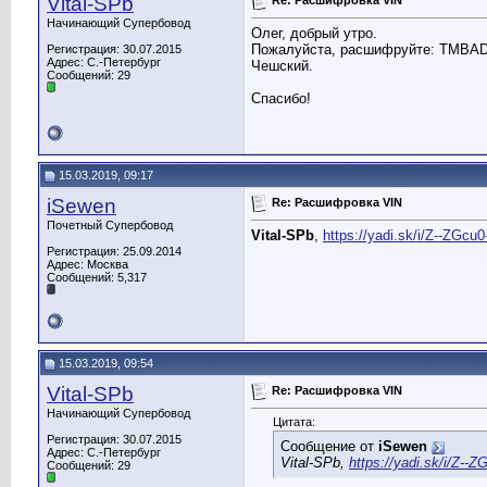
Vital-SPb
Начинающий Супербовод
Олег, добрый утро.
Пожалуйста, расшифруйте: TMBA
Регистрация: 30.07.2015
Адрес: С.-Петербург
Чешский.
Сообщений: 29
Спасибо!
15.03.2019, 09:17
iSewen
Re: Расшифровка VIN
Почетный Супербовод
Vital-SPb
,
https://yadi.sk/i/Z--ZGc
Регистрация: 25.09.2014
Адрес: Москва
Сообщений: 5,317
15.03.2019, 09:54
Vital-SPb
Re: Расшифровка VIN
Начинающий Супербовод
Цитата:
Регистрация: 30.07.2015
Сообщение от
iSewen
Адрес: С.-Петербург
Vital-SPb,
https://yadi.sk/i/Z-
Сообщений: 29