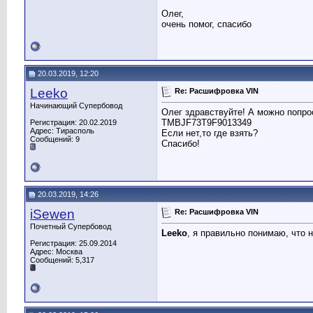
Олег,
очень помог, спасибо
20.03.2019, 12:20
Leeko
Re: Расшифровка VIN
Начинающий Супербовод
Олег здравствуйте! А можно попро
TMBJF73T9F9013349
Регистрация: 20.02.2019
Адрес: Тирасполь
Если нет,то где взять?
Сообщений: 9
Cпасибо!
20.03.2019, 14:26
iSewen
Re: Расшифровка VIN
Почетный Супербовод
Leeko
, я правильно понимаю, что
Регистрация: 25.09.2014
Адрес: Москва
Сообщений: 5,317