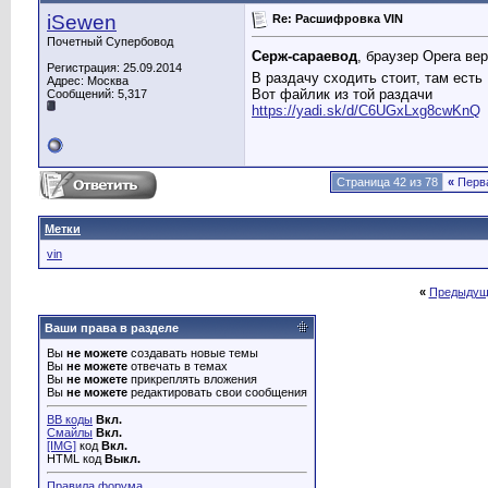
iSewen
Re: Расшифровка VIN
Почетный Супербовод
Серж-сараевод
, браузер Opera ве
Регистрация: 25.09.2014
В раздачу сходить стоит, там есть 
Адрес: Москва
Вот файлик из той раздачи
Сообщений: 5,317
https://yadi.sk/d/C6UGxLxg8cwKnQ
Страница 42 из 78
«
Перв
Метки
vin
«
Предыдущ
Ваши права в разделе
Вы
не можете
создавать новые темы
Вы
не можете
отвечать в темах
Вы
не можете
прикреплять вложения
Вы
не можете
редактировать свои сообщения
BB коды
Вкл.
Смайлы
Вкл.
[IMG]
код
Вкл.
HTML код
Выкл.
Правила форума