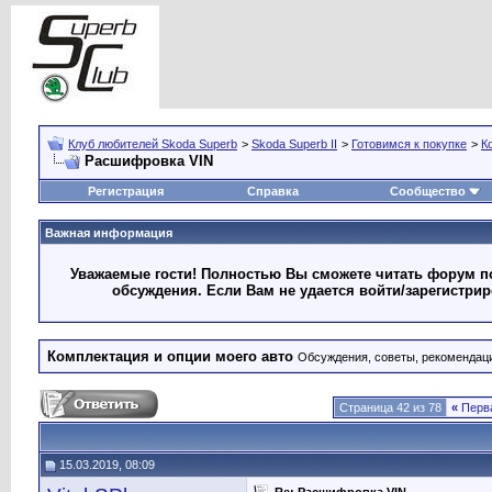
Клуб любителей Skoda Superb
>
Skoda Superb II
>
Готовимся к покупке
>
К
Расшифровка VIN
Регистрация
Справка
Сообщество
Важная информация
Уважаемые гости! Полностью Вы сможете читать форум по
обсуждения. Если Вам не удается войти/зарегистри
Комплектация и опции моего авто
Обсуждения, советы, рекомендац
Страница 42 из 78
«
Перв
15.03.2019, 08:09
Re: Расшифровка VIN