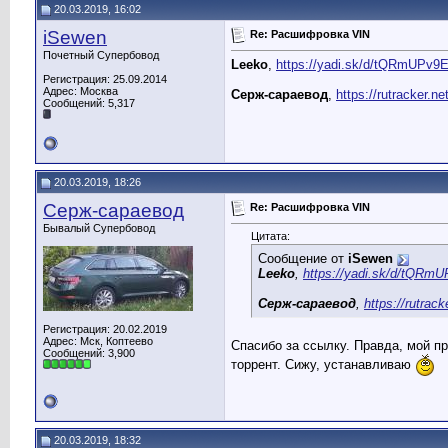
20.03.2019, 16:02
iSewen
Re: Расшифровка VIN
Почетный Супербовод
Leeko
,
https://yadi.sk/d/tQRmUPv9
Регистрация: 25.09.2014
Адрес: Москва
Серж-сараевод
,
https://rutracker.
Сообщений: 5,317
20.03.2019, 18:26
Серж-сараевод
Re: Расшифровка VIN
Бывалый Супербовод
Цитата:
Сообщение от
iSewen
Leeko
,
https://yadi.sk/d/tQRm
Серж-сараевод
,
https://rutrac
Регистрация: 20.02.2019
Адрес: Мск, Коптеево
Спасибо за ссылку. Правда, мой п
Сообщений: 3,900
торрент. Сижу, устанавливаю
20.03.2019, 18:32