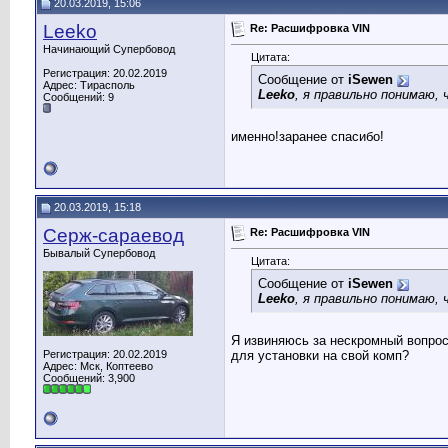
20.03.2019, 15:06
Leeko
Re: Расшифровка VIN
Начинающий Супербовод
Цитата:
Регистрация: 20.02.2019
Сообщение от
iSewen
Адрес: Тирасполь
Leeko
, я правильно понимаю
Сообщений: 9
именно!заранее спасибо!
20.03.2019, 15:18
Серж-сараевод
Re: Расшифровка VIN
Бывалый Супербовод
Цитата:
Сообщение от
iSewen
Leeko
, я правильно понимаю
Я извиняюсь за нескромный вопрос
Регистрация: 20.02.2019
для установки на свой комп?
Адрес: Мск, Коптеево
Сообщений: 3,900