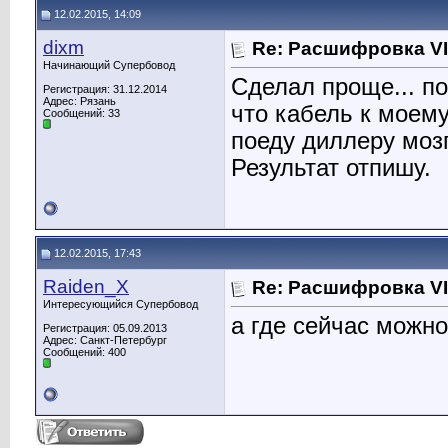
12.02.2015, 14:09
dixm
Re: Расшифровка V
Начинающий Супербовод
Сделал проще... п
Регистрация: 31.12.2014
Адрес: Рязань
что кабель к моему
Сообщений: 33
поеду диллеру мозг
Результат отпишу.
12.02.2015, 17:43
Raiden_X
Re: Расшифровка V
Интересующийся Супербовод
а где сейчас можн
Регистрация: 05.09.2013
Адрес: Санкт-Петербург
Сообщений: 400