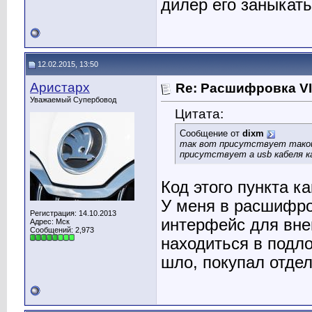
дилер его заныкать?
12.02.2015, 13:50
Аристарх
Re: Расшифровка V
Уважаемый Супербовод
Цитата:
Сообщение от
dixm
так вот присутствует такой 
присутствует а usb кабеля ка
Код этого пункта к
У меня в расшифров
Регистрация: 14.10.2013
интерфейс для внеш
Адрес: Мск
Сообщений: 2,973
находиться в подло
шло, покупал отдел