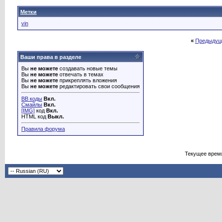
Метки
vin
«
Предыдущ
Ваши права в разделе
Вы
не можете
создавать новые темы
Вы
не можете
отвечать в темах
Вы
не можете
прикреплять вложения
Вы
не можете
редактировать свои сообщения
BB коды
Вкл.
Смайлы
Вкл.
[IMG]
код
Вкл.
HTML код
Выкл.
Правила форума
Текущее врем