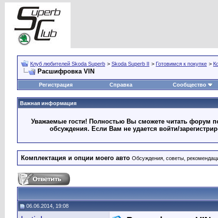
Клуб любителей Skoda Superb
>
Skoda Superb II
>
Готовимся к покупке
>
К
Расшифровка VIN
Регистрация
Справка
Сообщество
Важная информация
Уважаемые гости! Полностью Вы сможете читать форум по
обсуждения. Если Вам не удается войти/зарегистри
Комплектация и опции моего авто
Обсуждения, советы, рекомендац
06.06.2014, 19:08