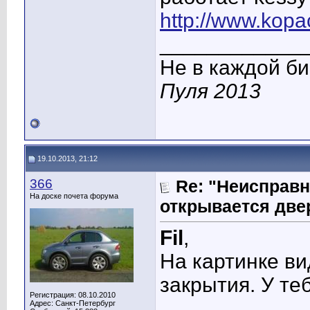
http://www.kopa
____________
Не в каждой би
Пуля 2013
19.10.2013, 21:12
366
Re: "Неисправн
На доске почета форума
открывается две
Fil
,
На картинке ви
закрытия. У те
Регистрация: 08.10.2010
____________
Адрес: Санкт-Петербург