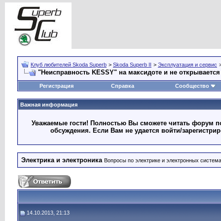
Клуб любителей Skoda Superb
>
Skoda Superb II
>
Эксплуатация и сервис
"Неисправность KESSY" на максидоте и не открывается
Регистрация
Справка
Сообщество
Важная информация
Уважаемые гости! Полностью Вы сможете читать форум по
обсуждения. Если Вам не удается войти/зарегистри
Электрика и электроника
Вопросы по электрике и электронных систем
14.10.2013, 21:13