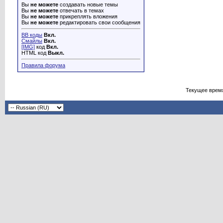
Вы
не можете
создавать новые темы
Вы
не можете
отвечать в темах
Вы
не можете
прикреплять вложения
Вы
не можете
редактировать свои сообщения
BB коды
Вкл.
Смайлы
Вкл.
[IMG]
код
Вкл.
HTML код
Выкл.
Правила форума
Текущее врем