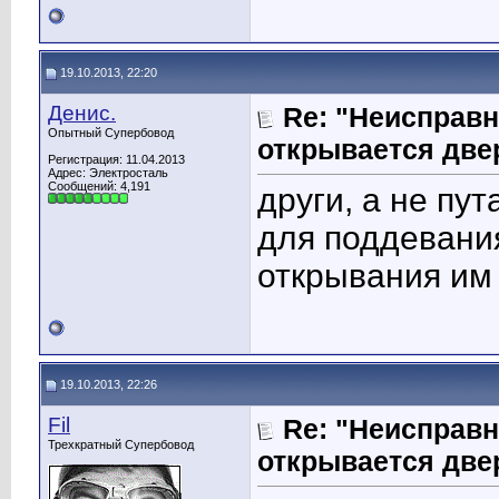
19.10.2013, 22:20
Денис.
Re: "Неисправн
Опытный Супербовод
открывается две
Регистрация: 11.04.2013
Адрес: Электросталь
Сообщений: 4,191
други, а не пу
для поддевани
открывания им
19.10.2013, 22:26
Fil
Re: "Неисправн
Трехкратный Супербовод
открывается две