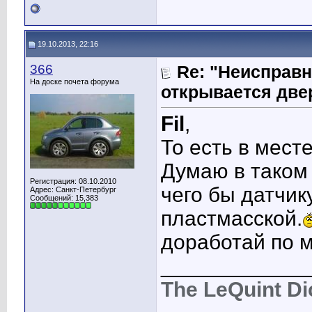
19.10.2013, 22:16
366
Re: "Неисправн
На доске почета форума
открывается две
Fil
,
То есть в мест
Думаю в таком 
Регистрация: 08.10.2010
чего бы датчик
Адрес: Санкт-Петербург
Сообщений: 15,383
пластмасской.
доработай по м
____________
The LeQuint D