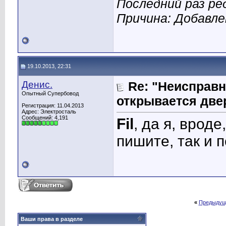
Последний раз ред
Причина: Добавл
19.10.2013, 22:31
Денис.
Re: "Неисправн
Опытный Супербовод
открывается две
Регистрация: 11.04.2013
Адрес: Электросталь
Сообщений: 4,191
Fil
, да я, врод
пишите, так и 
«
Предыдущ
Ваши права в разделе