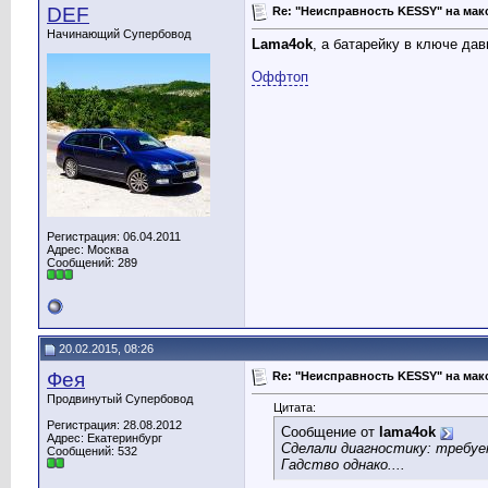
DEF
Re: "Неисправность KESSY" на мак
Начинающий Супербовод
Lama4ok
, а батарейку в ключе да
Оффтоп
Регистрация: 06.04.2011
Адрес: Москва
Сообщений: 289
20.02.2015, 08:26
Фея
Re: "Неисправность KESSY" на мак
Продвинутый Супербовод
Цитата:
Регистрация: 28.08.2012
Сообщение от
lama4ok
Адрес: Екатеринбург
Сделали диагностику: требует
Сообщений: 532
Гадство однако....