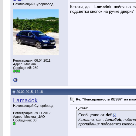
Начинающий Супербовод
Кстати, да...
Lama4ok
, побочных с
подсветки кнопок на ручке двери?
Регистрация: 06.04.2011
Адрес: Москва
Сообщений: 289
20.02.2015, 14:18
Lama4ok
Re: "Неисправность KESSY" на мак
Начинающий Супербовод
Цитата:
Регистрация: 29.11.2012
Сообщение от
def
Адрес: Москва_ЦАО
Кстати, да...
lama4ok
, побоч
Сообщений: 36
пропадания подсветки кнопок 