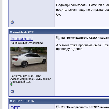
Подожди паниковать. Поменяй снач
водительская чаще не открывалась
Ок.
20.02.2015, 10:54
Interceptor
Re: "Неисправность KESSY" на мак
Начинающий Супербовод
А у меня тоже проблема была. Тож
проводку в двери.
Регистрация: 16.06.2012
Адрес: Мончегорск, Мурманская
Сообщений: 126
20.02.2015, 11:07
DEF
Re: "Неисправность KESSY" на мак