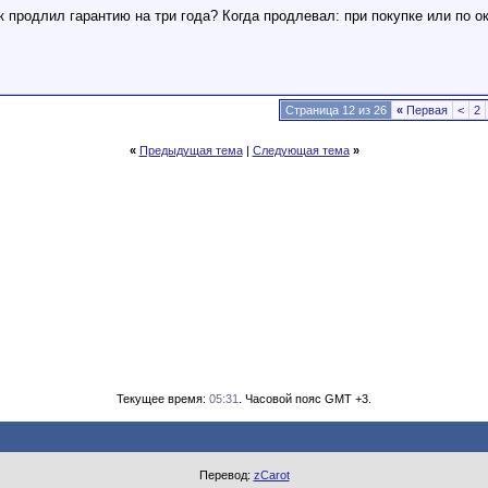
 продлил гарантию на три года? Когда продлевал: при покупке или по о
Страница 12 из 26
«
Первая
<
2
«
Предыдущая тема
|
Следующая тема
»
Текущее время:
05:31
. Часовой пояс GMT +3.
Перевод:
zCarot