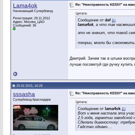
Lama4ok
Re: "Неисправность KESSY" на мак
Начинающий Супербовод
Цитата:
Регистрация: 29.11.2012
Сообщение от
def
Адрес: Москва_ЦАО
lama4ok
, а что так насмешил
Сообщений: 36
это не значит, что такой св
теории, могли бы сэкономить 
Дмитрий. Зачем так в штыки воспр
лучше посоветуй где ручку купить
20.02.2015, 16:29
sssasha
Re: "Неисправность KESSY" на мак
Супербовод Краснодара
Цитата:
Сообщение от
lama4ok
Вот и меня настала эта учас
2,5 года, гарантии заводской
Сделали диагностику: требует
Гадство однако....