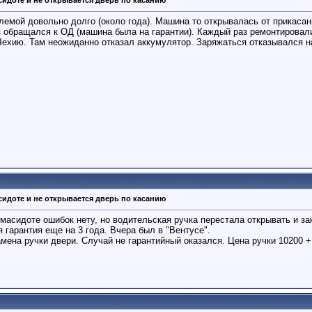
лемой довольно долго (около года). Машина то открывалась от прикасани
з обращался к ОД (машина была на гарантии). Каждый раз ремонтировали
Чехию. Там неожиданно отказал аккумулятор. Заряжаться отказывался 
сидоте и не открывается дверь по касанию
 масидоте ошибок нету, но водительская ручка перестала открывать и за
я гарантия еще на 3 года. Вчера был в "Вентусе".
мена ручки двери. Случай не гарантийный оказался. Цена ручки 10200 + п