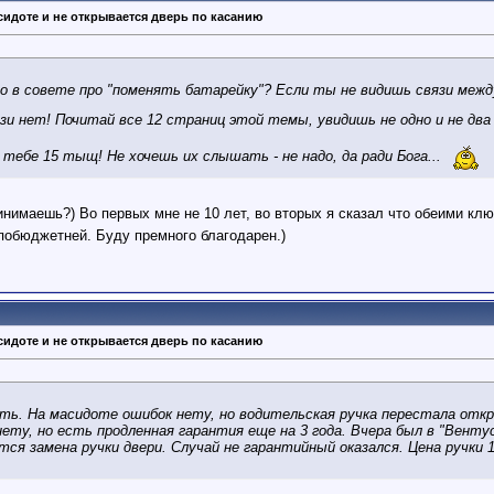
сидоте и не открывается дверь по касанию
о в совете про "поменять батарейку"? Если ты не видишь связи межд
язи нет! Почитай все 12 страниц этой темы, увидишь не одно и не дв
тебе 15 тыщ! Не хочешь их слышать - не надо, да ради Бога...
инимаешь?) Во первых мне не 10 лет, во вторых я сказал что обеими кл
 побюджетней. Буду премного благодарен.)
сидоте и не открывается дверь по касанию
ть. На масидоте ошибок нету, но водительская ручка перестала отк
 нету, но есть продленная гарантия еще на 3 года. Вчера был в "Вентус
ся замена ручки двери. Случай не гарантийный оказался. Цена ручки 1