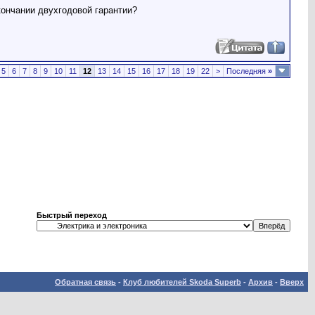
кончании двухгодовой гарантии?
5
6
7
8
9
10
11
12
13
14
15
16
17
18
19
22
>
Последняя
»
Быстрый переход
Обратная связь
-
Клуб любителей Skoda Superb
-
Архив
-
Вверх