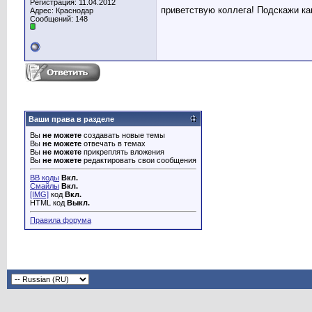
Регистрация: 11.04.2012
приветствую коллега! Подскажи как
Адрес: Краснодар
Сообщений: 148
Ваши права в разделе
Вы
не можете
создавать новые темы
Вы
не можете
отвечать в темах
Вы
не можете
прикреплять вложения
Вы
не можете
редактировать свои сообщения
BB коды
Вкл.
Смайлы
Вкл.
[IMG]
код
Вкл.
HTML код
Выкл.
Правила форума