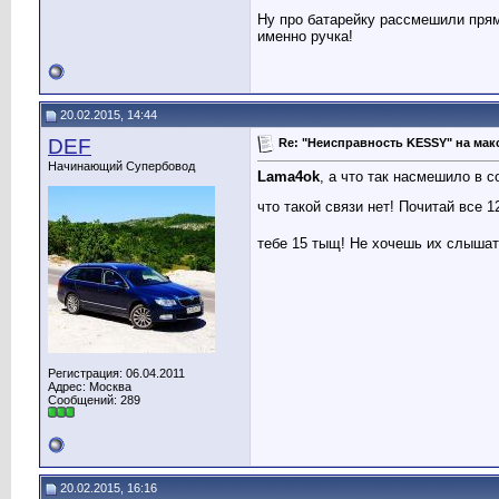
Ну про батарейку рассмешили прям
именно ручка!
20.02.2015, 14:44
DEF
Re: "Неисправность KESSY" на мак
Начинающий Супербовод
Lama4ok
, а что так насмешило в 
что такой связи нет! Почитай все 
тебе 15 тыщ! Не хочешь их слышать
Регистрация: 06.04.2011
Адрес: Москва
Сообщений: 289
20.02.2015, 16:16