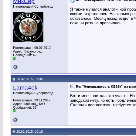
МикСер
Начинающий Супербовод
Я также мучился аналогичной проб
кнопки открывалась. Несколько ра
оставалась. Месяц назад ездил в 
пока ни разу не проявилась.
Регистрация: 09.07.2012
Адрес: Зеленоград
Сообщений: 42
20.02.2015, 07:45
Lama4ok
Re: "Неисправность KESSY" на мак
Начинающий Супербовод
Вот и меня настала эта участь. На
заводской нету, но есть продленна
Регистрация: 29.11.2012
Адрес: Москва_ЦАО
Сделали диагностику: требуется за
Сообщений: 36
20.02.2015, 08:18