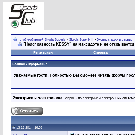
Клуб любителей Skoda Superb
>
Skoda Superb II
>
Эксплуатация и сервис
"Неисправность KESSY" на максидоте и не открывается
Регистрация
Справка
Важная информация
Уважаемые гости! Полностью Вы сможете читать форум после
Электрика и электроника
Вопросы по электрике и электронных систем
13.11.2014, 16:32
Re: "Неисправность KESSY" на мак