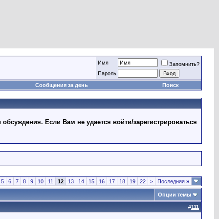
Имя
Запомнить?
Пароль
Сообщения за день
Поиск
 обсуждения. Если Вам не удается войти/зарегистрироваться
5
6
7
8
9
10
11
12
13
14
15
16
17
18
19
22
>
Последняя
»
Опции темы
#
111