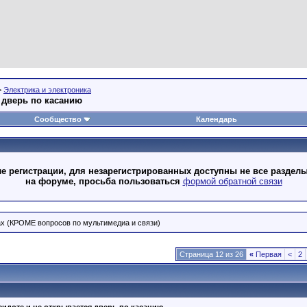
>
Электрика и электроника
 дверь по касанию
Сообщество
Календарь
 регистрации, для незарегистрированных доступны не все разделы
на форуме, просьба пользоваться
формой обратной связи
ах (КРОМЕ вопросов по мультимедиа и связи)
Страница 12 из 26
«
Первая
<
2
сидоте и не открывается дверь по касанию