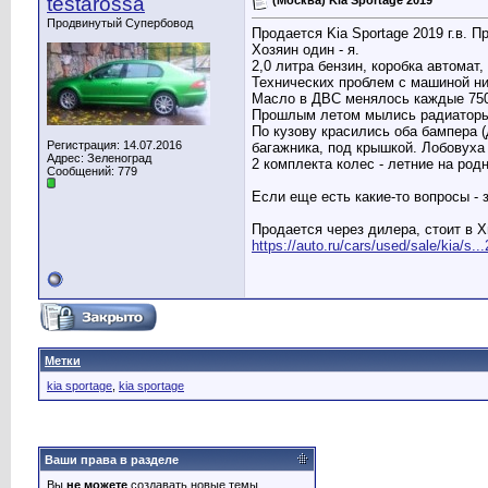
testarossa
Продвинутый Супербовод
Продается Kia Sportage 2019 г.в. Пр
Хозяин один - я.
2,0 литра бензин, коробка автомат,
Технических проблем с машиной ни
Масло в ДВС менялось каждые 7500
Прошлым летом мылись радиаторы, 
По кузову красились оба бампера 
Регистрация: 14.07.2016
багажника, под крышкой. Лобовуха 
Адрес: Зеленоград
2 комплекта колес - летние на род
Сообщений: 779
Если еще есть какие-то вопросы - 
Продается через дилера, стоит в Х
https://auto.ru/cars/used/sale/kia/s..
Метки
kia sportage
,
kia sportage
Ваши права в разделе
Вы
не можете
создавать новые темы