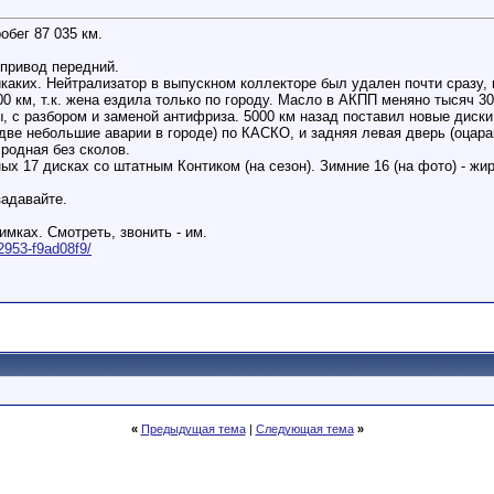
обег 87 035 км.
 привод передний.
каких. Нейтрализатор в выпускном коллекторе был удален почти сразу, 
 км, т.к. жена ездила только по городу. Масло в АКПП меняно тысяч 30
с разбором и заменой антифриза. 5000 км назад поставил новые диски (
(две небольшие аварии в городе) по КАСКО, и задняя левая дверь (оцар
родная без сколов.
ных 17 дисках со штатным Контиком (на сезон). Зимние 16 (на фото) - жи
задавайте.
имках. Смотреть, звонить - им.
.2953-f9ad08f9/
«
Предыдущая тема
|
Следующая тема
»