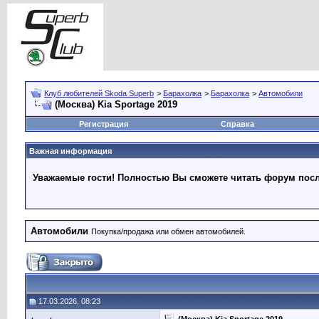
Клуб любителей Skoda Superb
>
Барахолка
>
Барахолка
>
Автомобили
(Москва) Kia Sportage 2019
Регистрация
Справка
Важная информация
Уважаемые гости! Полностью Вы сможете читать форум после
Автомобили
Покупка/продажа или обмен автомобилей.
17.03.2026, 08:23
(Москва) Kia Sportage 2019