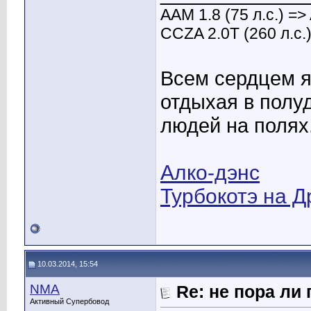
АAM 1.8 (75 л.с.) =>
CCZA 2.0Т (260 л.с.
Всем сердцем я 
отдыхая в полу
людей на полях
Алко-дэнс
Турбокотэ на Д
10.03.2014, 15:54
NMA
Re: не пора ли
Активный Супербовод