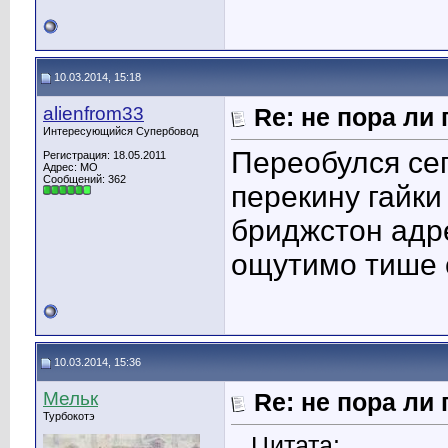
10.03.2014, 15:18
alienfrom33
Re: не пора ли
Интересующийся Супербовод
Переобулся сег
Регистрация: 18.05.2011
Адрес: МО
Сообщений: 362
перекину гайки
бриджстон адре
ощутимо тише 
10.03.2014, 15:36
Мельк
Re: не пора ли
Турбокотэ
Цитата: