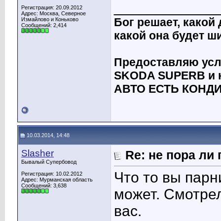
____________
Регистрация: 20.09.2012
Адрес: Москва, Северное
Бог решает, какой
Измайлово и Коньково
Сообщений: 2,414
какой она будет ш
Предоставляю услу
SKODA SUPERB и н
АВТО ЕСТЬ КОНДИ
10.03.2014, 14:48
Slasher
Re: не пора ли
Бывалый Супербовод
Что то вы парн
Регистрация: 10.02.2012
Адрес: Мурманская область
Сообщений: 3,638
может. Смотрел
вас.