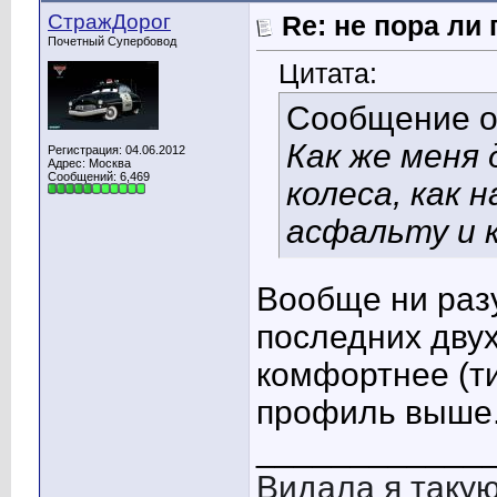
СтражДорог
Re: не пора ли
Почетный Супербовод
Цитата:
Сообщение 
Как же меня
Регистрация: 04.06.2012
Адрес: Москва
Сообщений: 6,469
колеса, как 
асфальту и 
Вообще ни разу
последних дву
комфортнее (тиш
профиль выше
____________
Видала я такую