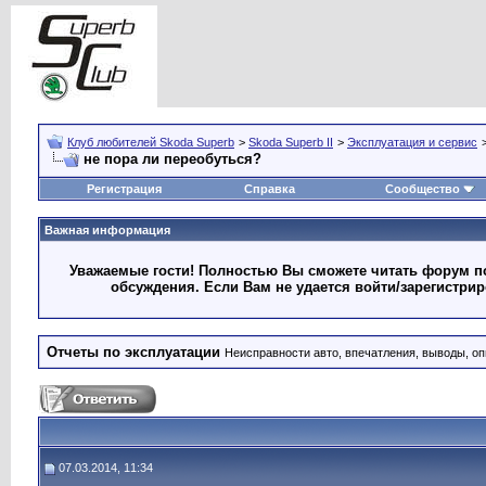
Клуб любителей Skoda Superb
>
Skoda Superb II
>
Эксплуатация и сервис
не пора ли переобуться?
Регистрация
Справка
Сообщество
Важная информация
Уважаемые гости! Полностью Вы сможете читать форум по
обсуждения. Если Вам не удается войти/зарегистри
Отчеты по эксплуатации
Неисправности авто, впечатления, выводы, оп
07.03.2014, 11:34