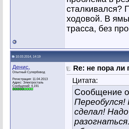
сталкивался? П
ходовой. В ямы
трасса, без про
10.03.2014, 14:19
Денис.
Re: не пора ли
Опытный Супербовод
Цитата:
Регистрация: 11.04.2013
Адрес: Электросталь
Сообщений: 4,191
Сообщение 
Переобулся!
сделал! Над
разогнаться