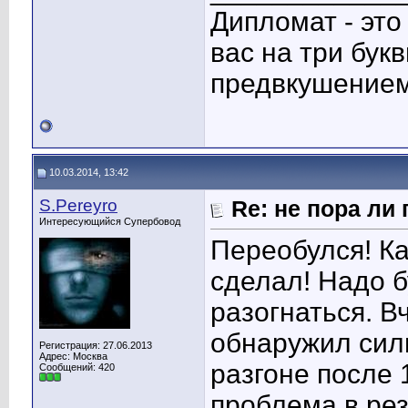
Дипломат - это
вас на три бук
предвкушением
10.03.2014, 13:42
S.Pereyro
Re: не пора ли
Интересующийся Супербовод
Переобулся! К
сделал! Надо б
разогнаться. В
обнаружил сил
Регистрация: 27.06.2013
Адрес: Москва
разгоне после 
Сообщений: 420
проблема в рез