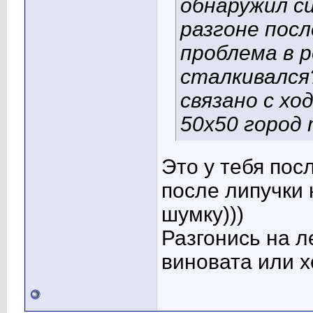
обнаружил си
разгоне посл
проблема в р
сталкивался?
связано с хо
50х50 город 
Это у тебя пос
после липучки 
шумку)))
Разгонись на л
виновата или х