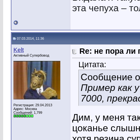
эта чепуха – то
07.03.2014, 11:36
Kelt
Re: не пора ли
Активный Супербовод
Цитата:
Сообщение 
Пример как у
7000, прекра
Регистрация: 29.04.2013
Адрес: Москва
Сообщений: 1,799
Дим, у меня так
цоканье слышно
хотя резина суп