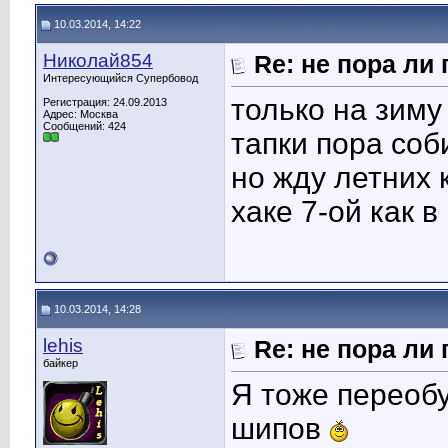
10.03.2014, 14:22
Николай854
Re: не пора ли
Интересующийся Супербовод
только на зиму
Регистрация: 24.09.2013
Адрес: Москва
Сообщений: 424
тапки пора соб
но жду летних 
хаке 7-ой как в
10.03.2014, 14:28
lehis
Re: не пора ли
байкер
Я тоже переобу
шипов