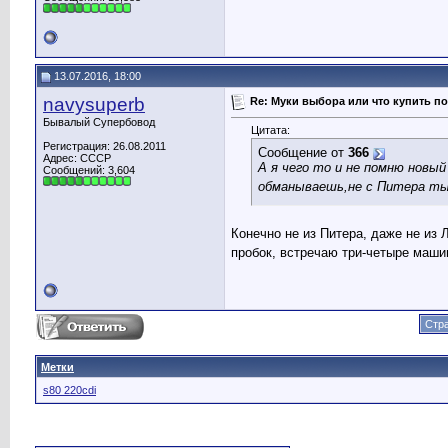
13.07.2016, 18:00
navysuperb
Re: Муки выбора или что купить по
Бывалый Супербовод
Цитата:
Регистрация: 26.08.2011
Сообщение от
366
Адрес: СССР
А я чего то и не помню новый
Сообщений: 3,604
обманываешь,не с Питера ты
Конечно не из Питера, даже не из Л
пробок, встречаю три-четыре маши
Стра
Метки
s80 220cdi