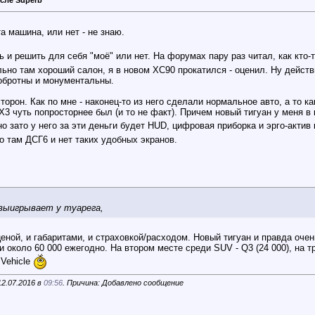
та машина, или нет - не знаю.
ть и решить для себя "моё" или нет. На форумах пару раз читал, как кто
льно там хороший салон, я в новом ХС90 прокатился - оценил. Ну дейст
добротны и монументальны.
торон. Как по мне - наконец-то из него сделали нормальное авто, а то к
 Х3 чуть попросторнее был (и то не факт). Причем новый тигуан у меня 
но зато у него за эти деньги будет HUD, цифровая приборка и эрго-актив
но там ДСГ6 и нет таких удобных экранов.
 выигрывает у туарега,
ценой, и габаритами, и страховкой/расходом. Новый тигуан и правда оче
 около 60 000 ежегодно. На втором месте среди SUV - Q3 (24 000), на тр
Vehicle
12.07.2016 в
09:56
. Причина: Добавлено сообщение