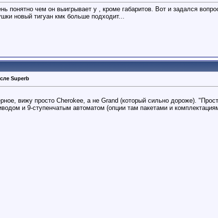
 понятно чем он выигрывает у , кроме габаритов. Вот и задался вопрос
шки новый тигуан кмк больше подходит...
сле Superb
ерное, вижу просто Cherokee, а не Grand (который сильно дороже). "Прос
одом и 9-ступенчатым автоматом (опции там пакетами и комплектациями,