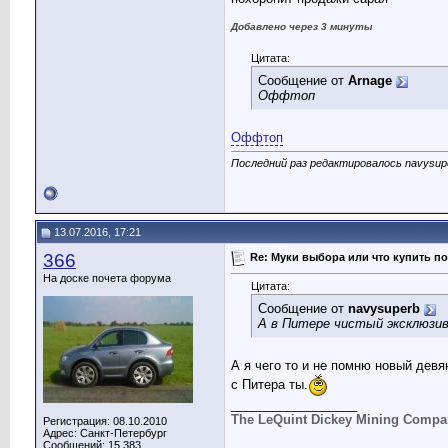
Добавлено через 3 минуты
Цитата:
Сообщение от
Arnage
Оффтоп
Оффтоп
Последний раз редактировалось navysupe
13.07.2016, 17:21
366
Re: Муки выбора или что купить по
На доске почета форума
Цитата:
Сообщение от
navysuperb
А в Питере чистый эксклюзив,
А я чего то и не помню новый девя
с Питера ты.
__________________
The LeQuint Dickey Mining Compa
Регистрация: 08.10.2010
Адрес: Санкт-Петербург
Сообщений: 15,383