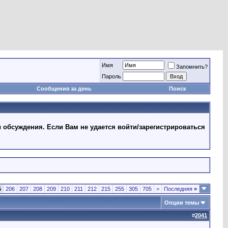
Имя
Запомнить?
Пароль
Сообщения за день
Поиск
 обсуждения. Если Вам не удается войти/зарегистрироваться
5
206
207
208
209
210
211
212
215
255
305
705
>
Последняя
»
Опции темы
#
2041