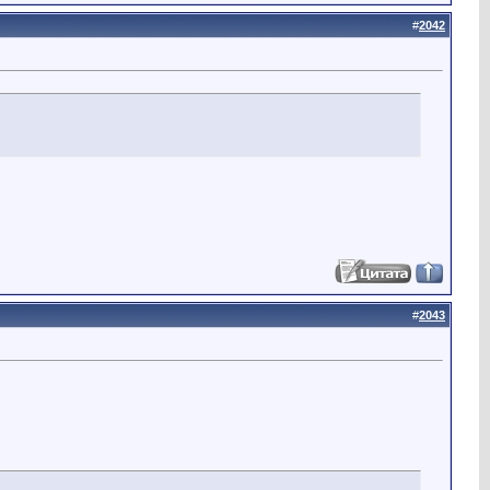
#
2042
#
2043