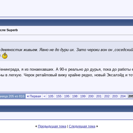
сле Superb
 девяностик живьем. Явно не до дури их. Зато чероки вон он ,соседск
.
енинграда, я из понаехавших. А 90-х реально до дурья, пока до работы е
ны в легкую. Черок ретайловый вижу крайне редко, новый Эксалэйд и т
ница 205 из 816
«
Первая
<
105
155
195
198
199
200
201
202
203
204
20
«
Предыдущая тема
|
Следующая тема
»