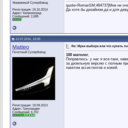
Уважаемый Супербовод
quote=RomanSM;484737]Мне не очень
Да хотя бы дизайном,да и для деву
Регистрация: 19.10.2014
Адрес: Калининград
Сообщений: 2,085
13.07.2016, 10:09
Matteo
Re: Муки выбора или что купить по
Почетный Супербовод
100 матолог
,
Поправлюсь: у нас я все-таки, нав
за дизельную версию с полным прив
пакетом ассистентов и кожей.
Регистрация: 19.09.2013
Адрес: Гренландия
Сообщений: 6,702