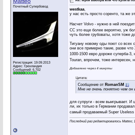
Matteo
Почетный Супербовод
westkaa
,
у нас есть просто соренто, та же э
Насчет Volvo - нужно в ней поезди
CC это еще более вероятно, уж бо
чуть более грубоваты, хотя тоже 
Тигуану новому оды поют со всех с
они все примерно такие, разве что
1000-1500 евро дороже суперба-3, 
Touran, впрочем, тоже интересен, 
Регистрация: 19.09.2013
Адрес: Гренландия
Добавлено через 4 минуты
Сообщений: 6,702
Цитата:
Сообщение от
RomanSM
Мне не очень понятно чем он
для супруги - всем выигрывает. И 
ли, их только в Германии продавали
самый продаваемый Super Useless 
Последний раз редактировалось Matteo; 