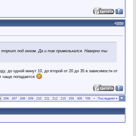
#
2050
ий торчит под окном. Да и так примелькался. Наверно ты
ду, до одной минут 10, до второй от 20 до 35 в зависимости от
от чаще попадается
5
206
207
208
209
210
211
212
215
255
305
705
>
Последняя
»