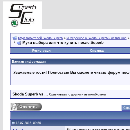
Клуб любителей Skoda Superb
>
Интересное о Skoda Superb и остальное
Муки выбора или что купить после Superb
Регистрация
Справка
Важная информация
Уважаемые гости! Полностью Вы сможете читать форум после
Skoda Superb vs ...
Сравниваем с другими автомобилями
Стра
12.07.2016, 09:56
Re: Муки выбора или что купить по