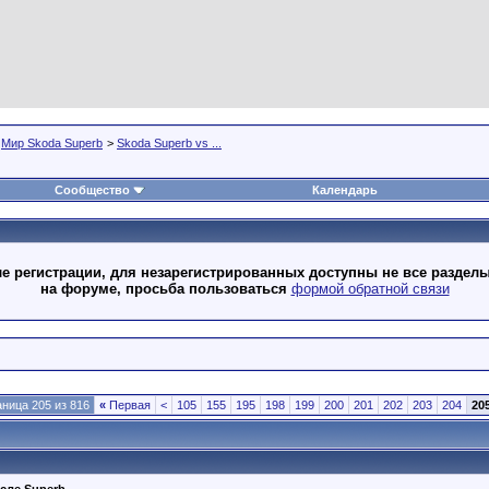
>
Мир Skoda Superb
>
Skoda Superb vs ...
Сообщество
Календарь
 регистрации, для незарегистрированных доступны не все разделы
на форуме, просьба пользоваться
формой обратной связи
ница 205 из 816
«
Первая
<
105
155
195
198
199
200
201
202
203
204
20
сле Superb