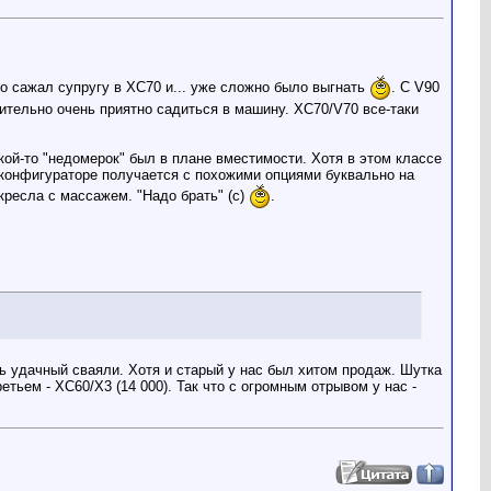
-то сажал супругу в ХС70 и... уже сложно было выгнать
. С V90
вительно очень приятно садиться в машину. ХС70/V70 все-таки
акой-то "недомерок" был в плане вместимости. Хотя в этом классе
в конфигураторе получается с похожими опциями буквально на
 кресла с массажем. "Надо брать" (с)
.
нь удачный сваяли. Хотя и старый у нас был хитом продаж. Шутка
етьем - XC60/Х3 (14 000). Так что с огромным отрывом у нас -