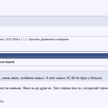
rb; 13.07.2016 в
17:11
. Причина: Добавлено сообщение
сле Superb
 очень мало, особенно новых. А вот новых ХС-90 до дури и больше
ностик живьем. Явно не до дури их. Зато чероки вон он ,соседский торч
ny.