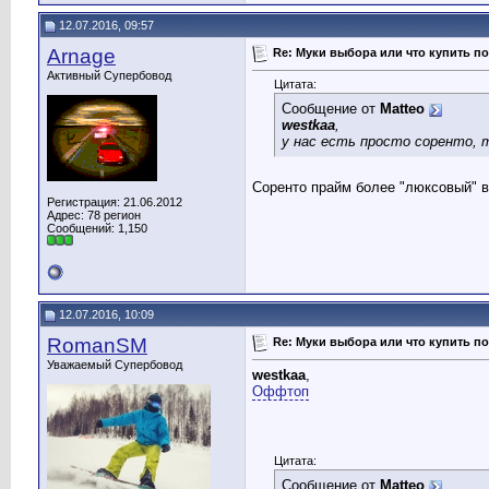
12.07.2016, 09:57
Arnage
Re: Муки выбора или что купить по
Активный Супербовод
Цитата:
Сообщение от
Matteo
westkaa
,
у нас есть просто соренто, т
Соренто прайм более "люксовый" в
Регистрация: 21.06.2012
Адрес: 78 регион
Сообщений: 1,150
12.07.2016, 10:09
RomanSM
Re: Муки выбора или что купить по
Уважаемый Супербовод
westkaa
,
Оффтоп
Цитата:
Сообщение от
Matteo