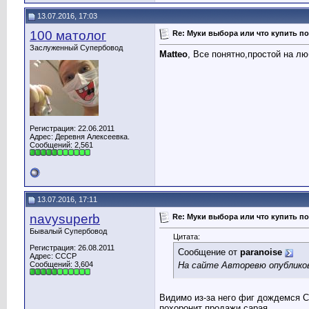
13.07.2016, 17:03
100 матолог
Re: Муки выбора или что купить по
Заслуженный Супербовод
Matteo
, Все понятно,простой на лю
Регистрация: 22.06.2011
Адрес: Деревня Алексеевка.
Сообщений: 2,561
13.07.2016, 17:11
navysuperb
Re: Муки выбора или что купить по
Бывалый Супербовод
Цитата:
Регистрация: 26.08.2011
Сообщение от
paranoise
Адрес: СССР
На сайте Авторевю опубликов
Сообщений: 3,604
Видимо из-за него фиг дождемся С
похоронит продажи сарая