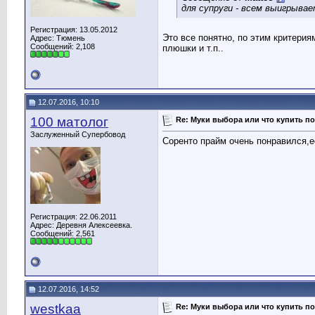
для супруги - всем выигрывае
Регистрация: 13.05.2012
Это все понятно, по этим критериям
Адрес: Тюмень
Сообщений: 2,108
плюшки и т.п..
12.07.2016, 10:10
100 матолог
Re: Муки выбора или что купить по
Заслуженный Супербовод
Соренто прайм очень понравился,ес
Регистрация: 22.06.2011
Адрес: Деревня Алексеевка.
Сообщений: 2,561
12.07.2016, 14:52
westkaa
Re: Муки выбора или что купить по