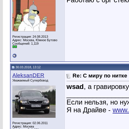
Работаю с орг стек
Регистрация: 24.08.2013
Адрес: Москва, Южное Бутово
Сообщений: 1,119
30.03.2018, 13:12
AleksanDER
Re: С миру по нитке
Уважаемый Супербовод
wsad
, а гравировк
________________
Если нельзя, но ну
Я на Драйве -
www.d
Регистрация: 02.06.2011
Адрес: Москва