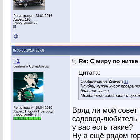
Регистрация: 23.01.2016
Адрес: 197
Сообщений: 77
30.03.2018, 16:08
i-1
Re: С миру по нитке
Бывалый Супербовод
Цитата:
Сообщение от
iSewen
Клубни, нужен кусок прозрачн
большие куски.
Может кто работает с оргсте
Регистрация: 19.04.2010
Вряд ли мой совет 
Адрес: Нижний Новгород
Сообщений: 3,556
садовод-любитель 
у вас есть такие?
Ну а ещё рядом гор