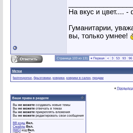
________________
На вкус и цвет....
Гуманитарии, уважа
вы, только умнее!
Страница 103 из 131
«
Первая
<
3
53
93
96
Метки
fastresponse
,
брызговики
,
коврики
,
коврики в салон
,
продам
«
Предыдущ
Ваши права в разделе
Вы
не можете
создавать новые темы
Вы
не можете
отвечать в темах
Вы
не можете
прикреплять вложения
Вы
не можете
редактировать свои сообщения
BB коды
Вкл.
Смайлы
Вкл.
[IMG]
код
Вкл.