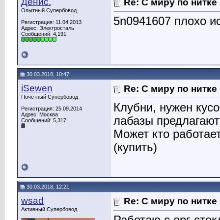
Денис.
Re: С миру по нитке
Опытный Супербовод
5n0941607 плохо ис
Регистрация: 11.04.2013
Адрес: Электросталь
Сообщений: 4,191
30.03.2018, 10:47
iSewen
Re: С миру по нитке
Почетный Супербовод
Клубни, нужен кусо
Регистрация: 25.09.2014
Адрес: Москва
лабазы предлагают
Сообщений: 5,317
Может кто работает
(купить)
30.03.2018, 12:21
wsad
Re: С миру по нитке
Активный Супербовод