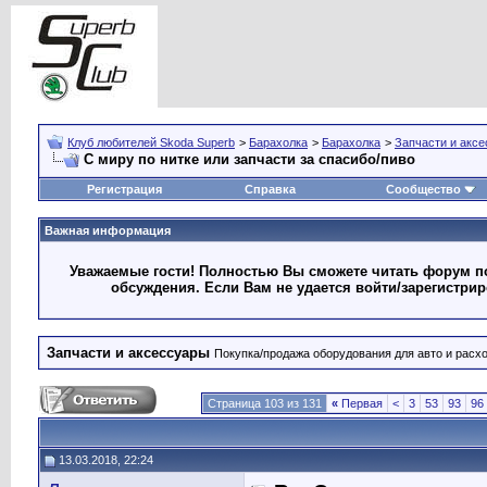
Клуб любителей Skoda Superb
>
Барахолка
>
Барахолка
>
Запчасти и акс
С миру по нитке или запчасти за спасибо/пиво
Регистрация
Справка
Сообщество
Важная информация
Уважаемые гости! Полностью Вы сможете читать форум по
обсуждения. Если Вам не удается войти/зарегистри
Запчасти и аксессуары
Покупка/продажа оборудования для авто и расх
Страница 103 из 131
«
Первая
<
3
53
93
96
13.03.2018, 22:24