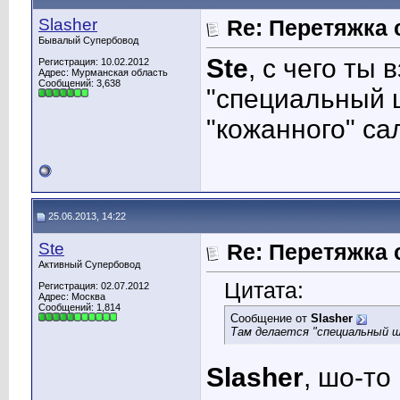
Slasher
Re: Перетяжка 
Бывалый Супербовод
Ste
, с чего ты
Регистрация: 10.02.2012
Адрес: Мурманская область
Сообщений: 3,638
"специальный ш
"кожанного" са
25.06.2013, 14:22
Ste
Re: Перетяжка 
Активный Супербовод
Цитата:
Регистрация: 02.07.2012
Адрес: Москва
Сообщений: 1,814
Сообщение от
Slasher
Там делается "специальный шо
Slasher
, шо-то