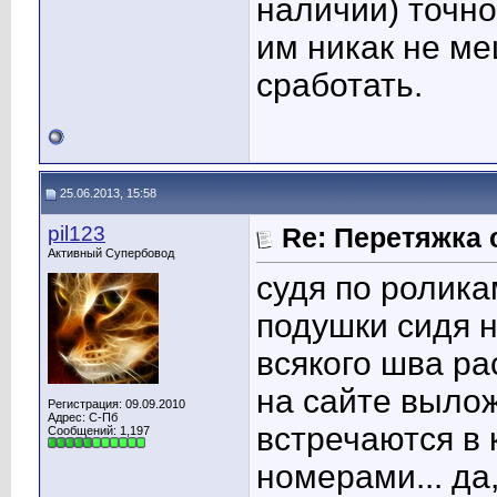
наличии) точно
им никак не ме
сработать.
25.06.2013, 15:58
pil123
Re: Перетяжка 
Активный Супербовод
судя по ролика
подушки сидя на
всякого шва ра
на сайте выло
Регистрация: 09.09.2010
Адрес: С-Пб
встречаются в
Сообщений: 1,197
номерами... да