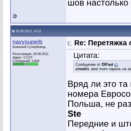
шов настолько 
25.06.2013, 14:22
navysuperb
Re: Перетяжка 
Бывалый Супербовод
Цитата:
Регистрация: 26.08.2011
Адрес: СССР
Сообщений: 3,604
Сообщение от
DIFast
zinedin
, мне тот парень на з
Вряд ли это та
номера Евросою
Польша, не раз
Ste
Передние и што