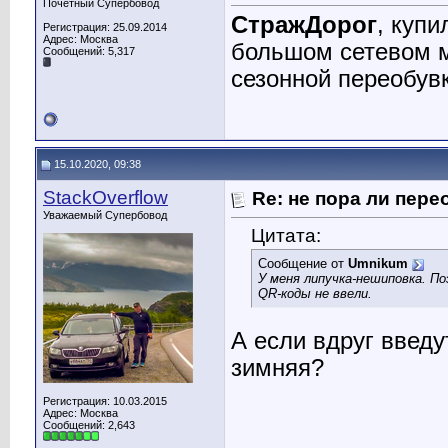
Почетный Супербовод
СтражДорог
, купи
Регистрация: 25.09.2014
Адрес: Москва
большом сетевом м
Сообщений: 5,317
сезонной переобувк
15.10.2020, 09:38
StackOverflow
Re: не пора ли пере
Уважаемый Супербовод
Цитата:
Сообщение от
Umnikum
У меня липучка-нешиповка. П
QR-коды не ввели.
А если вдруг введу
зимняя?
Регистрация: 10.03.2015
Адрес: Москва
Сообщений: 2,643