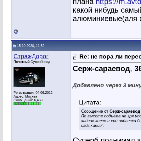
плана
https://m.avt
какой нибудь самы
алюминиевые(аля с
15.10.2020, 11:52
СтражДорог
Re: не пора ли пере
Почетный Супербовод
Серж-сараевод
,
3
Добавлено через 3 ми
Регистрация: 04.06.2012
Адрес: Москва
Сообщений: 6,469
Цитата:
Сообщение от
Серж-сараевод
По высоте подъема не зря упо
задних колес и ход подвески
издыхании".
Суперб поднимал з