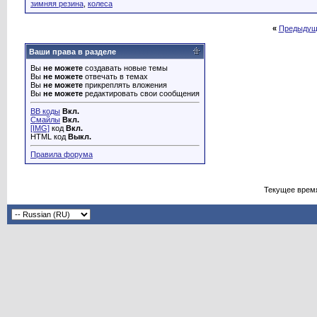
зимняя резина
,
колеса
«
Предыдущ
Ваши права в разделе
Вы
не можете
создавать новые темы
Вы
не можете
отвечать в темах
Вы
не можете
прикреплять вложения
Вы
не можете
редактировать свои сообщения
BB коды
Вкл.
Смайлы
Вкл.
[IMG]
код
Вкл.
HTML код
Выкл.
Правила форума
Текущее врем