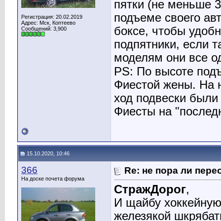
пятки (не меньше 
подъеме своего авт
Регистрация: 20.02.2019
Адрес: Мск, Коптеево
боксе, чтобы удобн
Сообщений: 3,900
подпятники, если т
моделям они все о
PS: По высоте подъ
Фиестой жены. На н
ход подвески были
Фиесты на "послед
15.10.2020, 10:46
366
Re: не пора ли пере
На доске почета форума
СтражДорог
,
И щайбу хоккейную 
железякой шкрябат