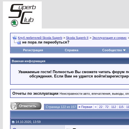
Клуб любителей Skoda Superb
>
Skoda Superb II
>
Эксплуатация и сервис
не пора ли переобуться?
Регистрация
Справка
Сообщество
Важная информация
Уважаемые гости! Полностью Вы сможете читать форум по
обсуждения. Если Вам не удается войти/зарегистри
Отчеты по эксплуатации
Неисправности авто, впечатления, выводы, оп
Страница 122 из 157
«
Первая
<
22
72
112
115
1
14.10.2020, 13:59