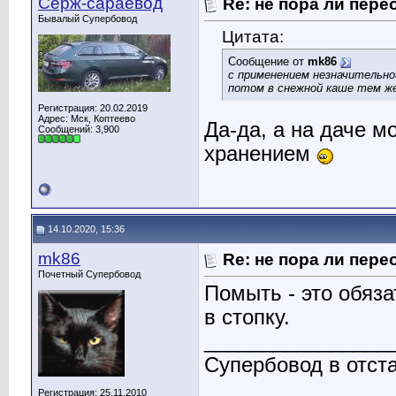
Серж-сараевод
Re: не пора ли пере
Бывалый Супербовод
Цитата:
Сообщение от
mk86
с применением незначительно
потом в снежной каше тем же
Регистрация: 20.02.2019
Адрес: Мск, Коптеево
Да-да, а на даче 
Сообщений: 3,900
хранением
14.10.2020, 15:36
mk86
Re: не пора ли пере
Почетный Супербовод
Помыть - это обяза
в стопку.
________________
Супербовод в отст
Регистрация: 25.11.2010