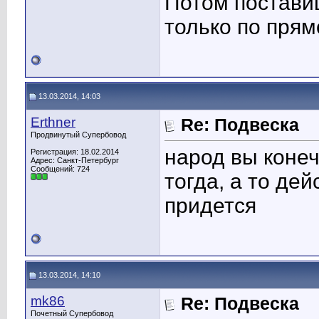
Потом постави
только по прям
13.03.2014, 14:03
Erthner
Re: Подвеска
Продвинутый Супербовод
народ вы коне
Регистрация: 18.02.2014
Адрес: Санкт-Петербург
Сообщений: 724
тогда, а то де
придется
13.03.2014, 14:10
mk86
Re: Подвеска
Почетный Супербовод