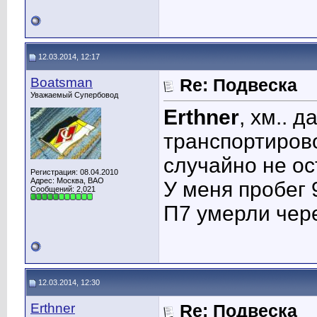
12.03.2014, 12:17
Boatsman
Re: Подвеска
Уважаемый Супербовод
Erthner
, хм.. 
транспортиров
случайно не о
Регистрация: 08.04.2010
Адрес: Москва, ВАО
У меня пробег 
Сообщений: 2,021
П7 умерли чере
12.03.2014, 12:30
Erthner
Re: Подвеска