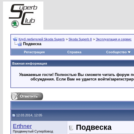
Клуб любителей Skoda Superb
>
Skoda Superb II
>
Эксплуатация и сервис
Подвеска
Регистрация
Справка
Сообщество
Важная информация
Уважаемые гости! Полностью Вы сможете читать форум по
обсуждения. Если Вам не удается войти/зарегистри
12.03.2014, 12:05
Erthner
Подвеска
Продвинутый Супербовод