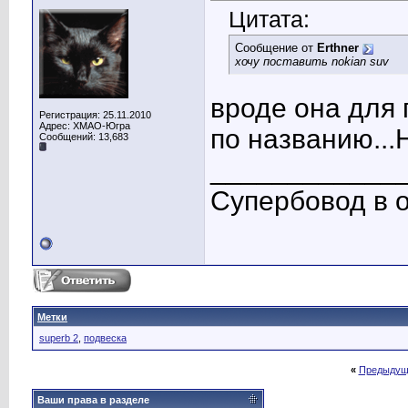
Цитата:
Сообщение от
Erthner
хочу поставить nokian suv
вроде она для 
Регистрация: 25.11.2010
Адрес: ХМАО-Югра
по названию...
Сообщений: 13,683
____________
Супербовод в о
Метки
superb 2
,
подвеска
«
Предыдущ
Ваши права в разделе