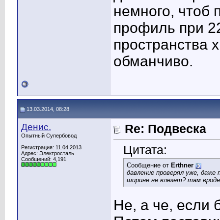
немного, чтоб 
профиль при 2
пространства х
обманчиво.
13.03.2014, 08:28
Денис.
Re: Подвеска
Опытный Супербовод
Цитата:
Регистрация: 11.04.2013
Адрес: Электросталь
Сообщений: 4,191
Сообщение от
Erthner
давление проверял уже, даже 
ширине не влезет? там врод
Не, а че, если