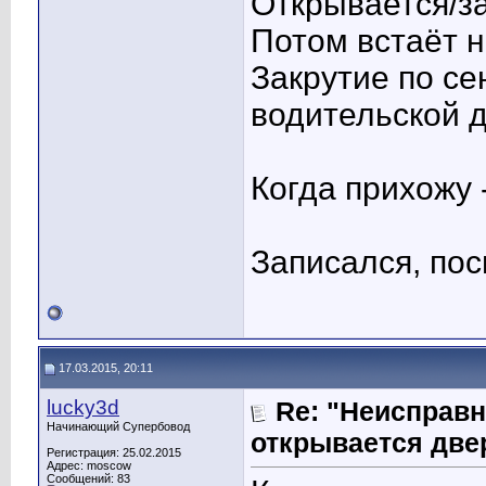
Открывается/за
Потом встаёт н
Закрутие по се
водительской д
Когда прихожу 
Записался, по
17.03.2015, 20:11
lucky3d
Re: "Неисправн
Начинающий Супербовод
открывается две
Регистрация: 25.02.2015
Адрес: moscow
Сообщений: 83