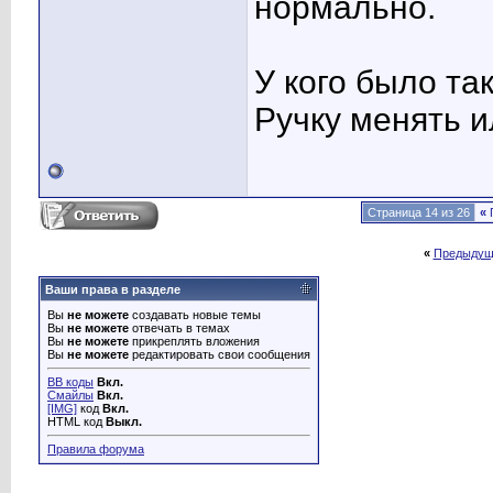
нормально.
У кого было та
Ручку менять и
Страница 14 из 26
«
«
Предыдущ
Ваши права в разделе
Вы
не можете
создавать новые темы
Вы
не можете
отвечать в темах
Вы
не можете
прикреплять вложения
Вы
не можете
редактировать свои сообщения
BB коды
Вкл.
Смайлы
Вкл.
[IMG]
код
Вкл.
HTML код
Выкл.
Правила форума