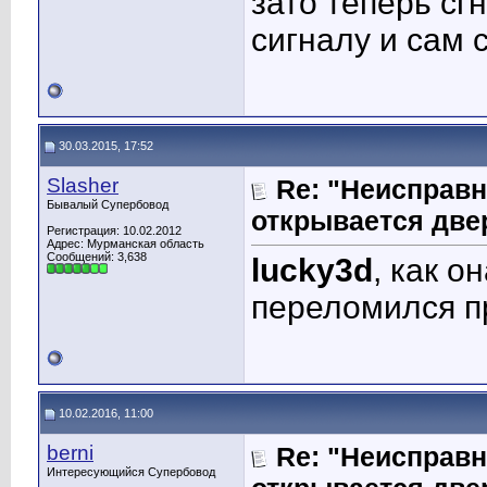
зато теперь сг
сигналу и сам 
30.03.2015, 17:52
Slasher
Re: "Неисправн
Бывалый Супербовод
открывается две
Регистрация: 10.02.2012
Адрес: Мурманская область
Сообщений: 3,638
lucky3d
, как о
переломился п
10.02.2016, 11:00
berni
Re: "Неисправн
Интересующийся Супербовод