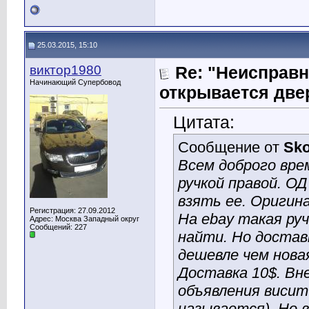
25.03.2015, 15:10
виктор1980
Re: "Неисправн
Начинающий Супербовод
открывается две
Цитата:
Сообщение от
Sk
Всем доброго вре
ручкой правой. ОД
взять ее. Оригин
Регистрация: 27.09.2012
На ebay такая ру
Адрес: Москва Западный округ
Сообщений: 227
найти. Но доставк
дешевле чем новая
Доставка 10$. Вне
объявления висит
называется). Но 