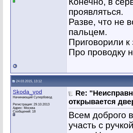
Конечно, в сер
проявляться.
Разве, что не 
пальцем.
Приговорили к 
Про проводку н
24.03.2015, 13:12
Skoda_vod
Re: "Неисправн
Начинающий Супербовод
открывается две
Регистрация: 29.10.2013
Адрес: Москва
Сообщений: 18
Всем доброго в
участь с ручко