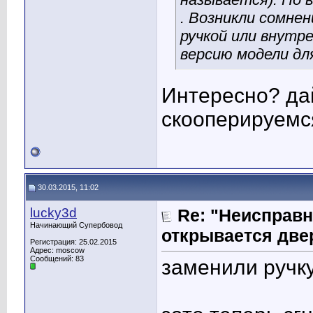
. Возникли сомнен
ручкой или внутр
версию модели дл
Интересно? да
скооперируемся
30.03.2015, 11:02
lucky3d
Re: "Неисправн
Начинающий Супербовод
открывается две
Регистрация: 25.02.2015
Адрес: moscow
Сообщений: 83
заменили ручку