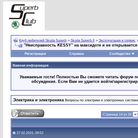
Клуб любителей Skoda Superb
>
Skoda Superb II
>
Эксплуатация и сервис
"Неисправность KESSY" на максидоте и не открывается
Регистрация
Справка
Сообщество
Важная информация
Уважаемые гости! Полностью Вы сможете читать форум по
обсуждения. Если Вам не удается войти/зарегистри
Электрика и электроника
Вопросы по электрике и электронных систем
Страница 14 из 26
«
27.02.2015, 09:52