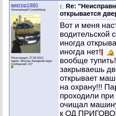
виктор1980
Re: "Неисправн
Начинающий Супербовод
открывается две
Вот и меня нас
водительской 
иногда открыва
иногда нет!
Регистрация: 27.09.2012
вообще тупить
Адрес: Москва Западный округ
Сообщений: 227
закрываешь дв
открывает маш
на охрану!!! П
проходили при 
очищал машину 
к ОД ПРИГОВОР 