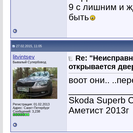
9 с лишним и ж
быть
27.02.2015, 11:05
litvintsev
Re: "Неисправн
Бывалый Супербовод
открывается две
воот они.. ..пе
____________
Skoda Superb C
Регистрация: 01.02.2013
Аметист 2013г
Адрес: Санкт-Петербург
Сообщений: 3,238