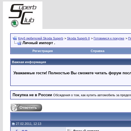
Клуб любителей Skoda Superb
>
Skoda Superb II
>
Готовимся к покупке
>
П
Личный импорт .
Регистрация
Справка
Важная информация
Уважаемые гости! Полностью Вы сможете читать форум после
Покупка не в России
Обсждения о том, как купить автомобиль за преде
27.02.2011, 12:13
Личный импорт .