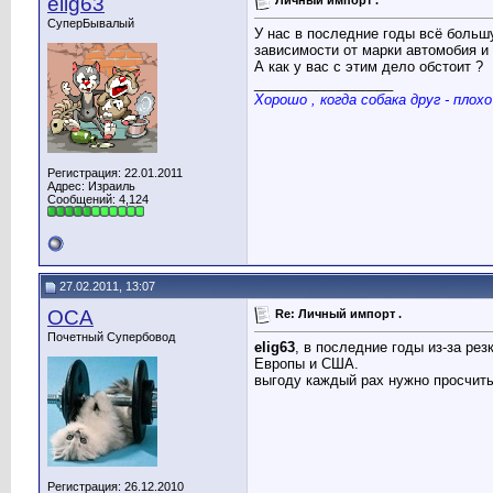
elig63
СуперБывалый
У нас в последние годы всё больш
зависимости от марки автомобия и 
А как у вас с этим дело обстоит ?
__________________
Хорошо , когда собака друг - плохо
Регистрация: 22.01.2011
Адрес: Израиль
Сообщений: 4,124
27.02.2011, 13:07
ОСА
Re: Личный импорт .
Почетный Супербовод
elig63
, в последние годы из-за ре
Европы и США.
выгоду каждый рах нужно просчиты
Регистрация: 26.12.2010