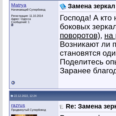
Matrya
Замена зеркал
Начинающий Супербовод
Господа! А кто
Регистрация: 11.10.2014
Адрес: Одесса
Сообщений: 1
боковых зерка
поворотов)
,
на
Возникают ли 
становятся оди
Поделитесь опы
Заранее благо
22.12.2022, 12:24
razrus
Re: Замена зер
Продвинутый Супербовод