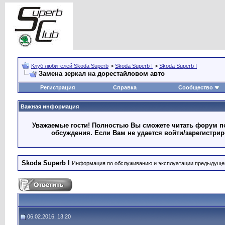
Клуб любителей Skoda Superb
>
Skoda Superb I
>
Skoda Superb I
Замена зеркал на дорестайловом авто
Регистрация
Справка
Сообщество
Важная информация
Уважаемые гости! Полностью Вы сможете читать форум по
обсуждения. Если Вам не удается войти/зарегистри
Skoda Superb I
Информация по обслуживанию и эксплуатации предыдуще
06.02.2016, 13:20