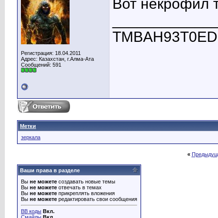
Вот некрофил 
____________
TMBAH93T0ED30
Регистрация: 18.04.2011
Адрес: Казахстан, г.Алма-Ата
Сообщений: 591
Метки
зеркала
«
Предыдущ
Ваши права в разделе
Вы
не можете
создавать новые темы
Вы
не можете
отвечать в темах
Вы
не можете
прикреплять вложения
Вы
не можете
редактировать свои сообщения
BB коды
Вкл.
Смайлы
Вкл.