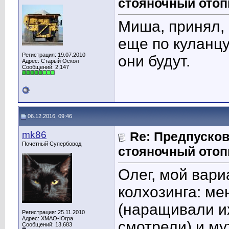
стояночный отоп
Миша, принял,
еще по куланц
Регистрация: 19.07.2010
они будут.
Адрес: Старый Оскол
Сообщений: 2,147
06.12.2016, 09:46
mk86
Re: Предпусков
Почетный Супербовод
стояночный отоп
Олег, мой вари
колхозинга: ме
(наращивали их
Регистрация: 25.11.2010
Адрес: ХМАО-Югра
смотрели) и му
Сообщений: 13,683