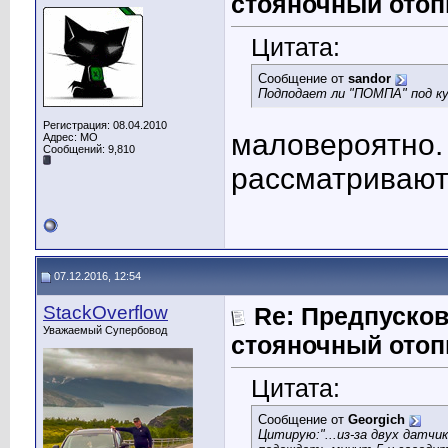
стояночный отоп
Цитата:
Сообщение от
sandor
Подподает ли "ПОМПА" под к
Регистрация: 08.04.2010
маловероятно.
Адрес: МО
Сообщений: 9,810
рассматривают 
07.12.2016, 12:54
StackOverflow
Re: Предпусков
Уважаемый Супербовод
стояночный отоп
Цитата:
Сообщение от
Georgich
Цитирую:"...из-за двух датч