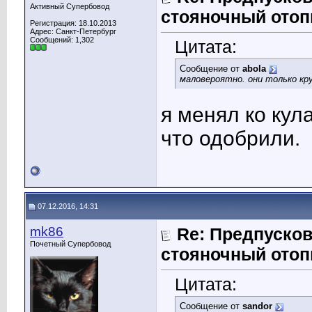
Активный Супербовод
стояночный отоп
Регистрация: 18.10.2013
Адрес: Санкт-Петербург
Сообщений: 1,302
Цитата:
Сообщение от
abola
маловероятно. они только кру
я менял ко кул
что одобрили.
07.12.2016, 14:31
mk86
Re: Предпусков
Почетный Супербовод
стояночный отоп
Цитата:
Сообщение от
sandor