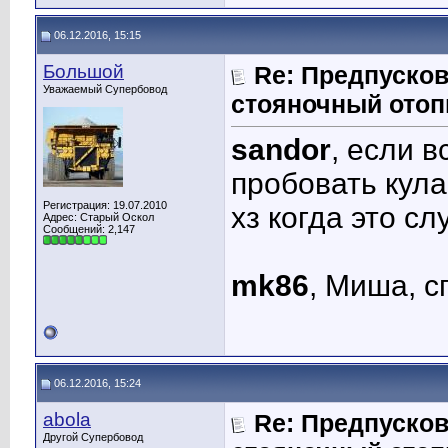
06.12.2016, 15:15
Большой
Re: Предпусков
Уважаемый Супербовод
стояночный отоп
sandor
, если в
пробовать кула
Регистрация: 19.07.2010
хз когда это сл
Адрес: Старый Оскол
Сообщений: 2,147
mk86
, Миша, с
06.12.2016, 15:24
abola
Re: Предпусков
Другой Супербовод