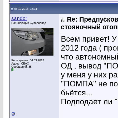
06.12.2016, 15:11
sandor
Re: Предпусков
Начинающий Супербовод
стояночный отоп
Всем привет! 
2012 года ( пр
что автономный
Регистрация: 04.03.2012
ОД , вывод "ПО
Адрес: СВАО
Сообщений: 85
у меня у них р
"ПОМПА" не под
бьётся...
Подподает ли 