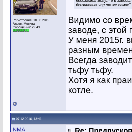
подождать минут 5 и заводить
бензиновых vag то же самое".
Видимо со вре
Регистрация: 10.03.2015
Адрес: Москва
заводе, с этой
Сообщений: 2,643
У меня 2015г. 
разным времене
Всегда заводит
тьфу тьфу.
Хотя я как пр
котле.
07.12.2016, 13:41
NMA
Re: Предпусков