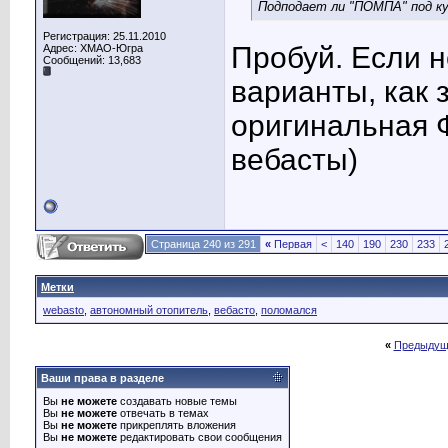
Подподает ли "ПОМПА" под к
Регистрация: 25.11.2010
Пробуй. Если н
Адрес: ХМАО-Югра
Сообщений: 13,683
варианты, как 
оригинальная Ф
вебасты)
Страница 240 из 291
«
Первая
<
140
190
230
233
Метки
webasto
,
автономный отопитель
,
вебасто
,
поломался
«
Предыдущ
Ваши права в разделе
Вы
не можете
создавать новые темы
Вы
не можете
отвечать в темах
Вы
не можете
прикреплять вложения
Вы
не можете
редактировать свои сообщения