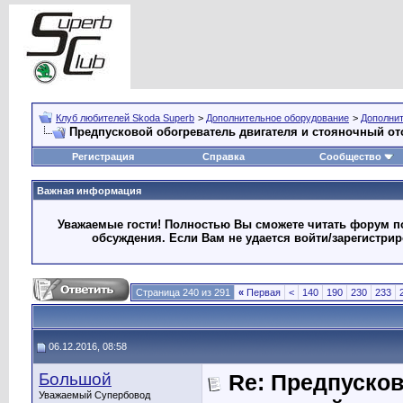
Клуб любителей Skoda Superb
>
Дополнительное оборудование
>
Дополни
Предпусковой обогреватель двигателя и стояночный от
Регистрация
Справка
Сообщество
Важная информация
Уважаемые гости! Полностью Вы сможете читать форум по
обсуждения. Если Вам не удается войти/зарегистри
Страница 240 из 291
«
Первая
<
140
190
230
233
06.12.2016, 08:58
Большой
Re: Предпусков
Уважаемый Супербовод