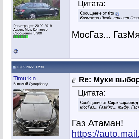
Цитата:
Сообщение от
tito
Возможно Шкода станет Газом
Регистрация: 20.02.2019
Адрес: Мск, Коптеево
МосГаз... ГазМя
Сообщений: 3,900
18.05.2022, 13:30
Timurkin
Re: Муки выбор
Бывалый Супербовод
Цитата:
Сообщение от
Серж-сараевод
МосГаз... ГазМяс... тьфу, Гас
Газ Атаман!
https://auto.mail