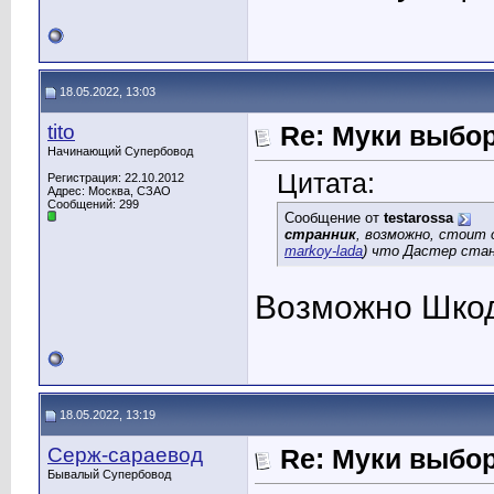
18.05.2022, 13:03
tito
Re: Муки выбор
Начинающий Супербовод
Цитата:
Регистрация: 22.10.2012
Адрес: Москва, СЗАО
Сообщений: 299
Сообщение от
testarossa
странник
, возможно, стоит
markoy-lada
) что Дастер стан
Возможно Шкода
18.05.2022, 13:19
Серж-сараевод
Re: Муки выбор
Бывалый Супербовод