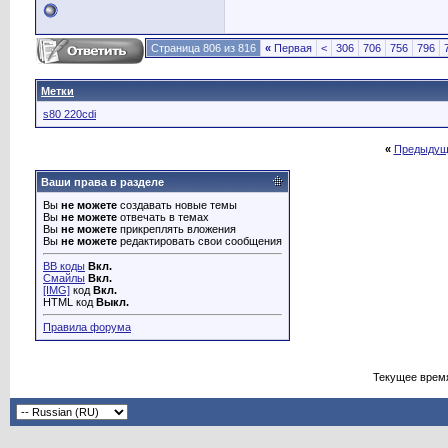
Страница 806 из 816
«
Первая
<
306
706
756
796
Метки
s80 220cdi
«
Предыдущ
Ваши права в разделе
Вы
не можете
создавать новые темы
Вы
не можете
отвечать в темах
Вы
не можете
прикреплять вложения
Вы
не можете
редактировать свои сообщения
BB коды
Вкл.
Смайлы
Вкл.
[IMG]
код
Вкл.
HTML код
Выкл.
Правила форума
Текущее врем