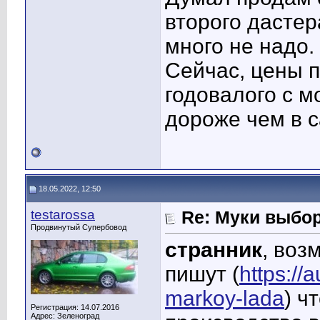
второго дастер
много не надо. 
Сейчас, цены п
годовалого с м
дороже чем в с
18.05.2022, 12:50
testarossa
Re: Муки выбор
Продвинутый Супербовод
странник
, воз
пишут (
https://
markoy-lada
) ч
Регистрация: 14.07.2016
Адрес: Зеленоград