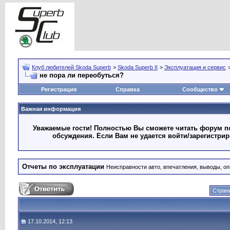
Клуб любителей Skoda Superb
>
Skoda Superb II
>
Эксплуатация и сервис
не пора ли переобуться?
Регистрация
Справка
Сообщество
Важная информация
Уважаемые гости! Полностью Вы сможете читать форум по
обсуждения. Если Вам не удается войти/зарегистри
Отчеты по эксплуатации
Неисправности авто, впечатления, выводы, оп
Страни
17.10.2014, 12:13