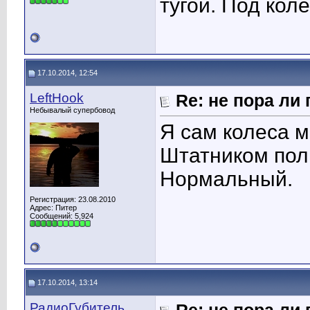
тугой. Под кол
17.10.2014, 12:54
LeftHook
Re: не пора ли
Небывалый супербовод
Я сам колеса м
Штатником поль
Нормальный.
Регистрация: 23.08.2010
Адрес: Питер
Сообщений: 5,924
17.10.2014, 13:14
РадиоГубитель