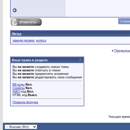
Страни
Метки
зимняя резина
,
колеса
«
Предыдущ
Ваши права в разделе
Вы
не можете
создавать новые темы
Вы
не можете
отвечать в темах
Вы
не можете
прикреплять вложения
Вы
не можете
редактировать свои сообщения
BB коды
Вкл.
Смайлы
Вкл.
[IMG]
код
Вкл.
HTML код
Выкл.
Правила форума
Текущее врем