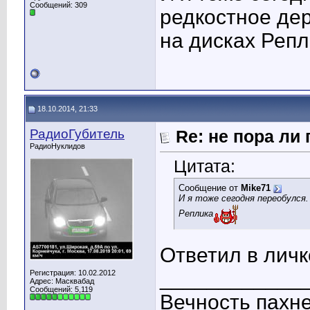
Сообщений: 309
редкостное де
на дисках Реп
18.10.2014, 21:33
РадиоГубитель
Re: не пора ли
РадиоНуклидов
Цитата:
Сообщение от
Mike71
И я тоже сегодня переобулся.
Реплика
Ответил в личк
____________
Регистрация: 10.02.2012
Адрес: Масквабад
Сообщений: 5,119
Вечность пахне