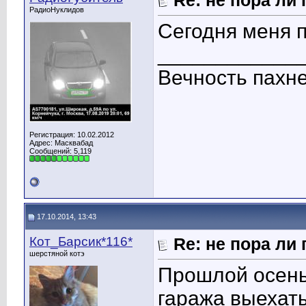
Re: не пора ли
РадиоНуклидов
Сегодня меня п
____________
Вечность пахне
Регистрация: 10.02.2012
Адрес: Масквабад
Сообщений: 5,119
17.10.2014, 13:43
Кот_Барсик*116*
Re: не пора ли
шерстяной котэ
Прошлой осень
гаража выехать