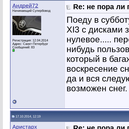
Андрей72
Re: не пора ли
Начинающий Супербовод
Поеду в суббот
XI3 с дисками 
нулевое..... пе
Регистрация: 12.04.2014
Адрес: Санкт-Петербург
нибудь пользо
Сообщений: 83
который в бага
воскресение сн
да и вся следу
возможен снег.
17.10.2014, 12:19
Аристарх
Re: не пора ли