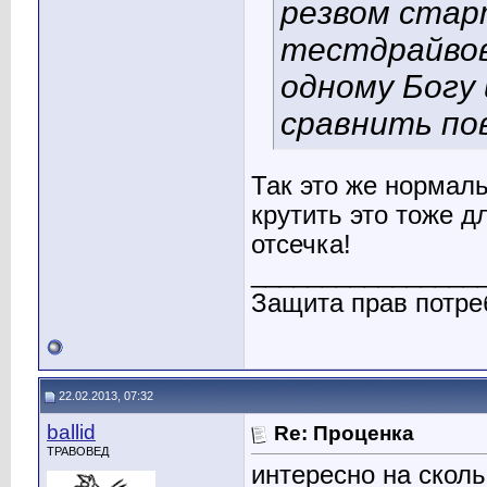
резвом старт
тестдрайвов
одному Богу
сравнить пов
Так это же нормаль
крутить это тоже д
отсечка!
________________
Защита прав потре
22.02.2013, 07:32
ballid
Re: Проценка
ТРАВОВЕД
интересно на сколь