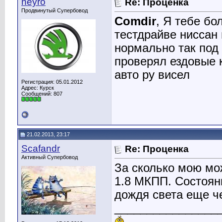
neyro
Re: Проценка
Продвинутый Супербовод
Comdir
, Я тебе бо
тестдрайве ниссан 
нормально так под
проверял ездовые 
авто ру висел
Регистрация: 05.01.2012
Адрес: Курск
Сообщений: 807
21.02.2013, 23:17
Scafandr
Re: Проценка
Активный Супербовод
За сколько мою мож
1.8 МКПП. Состоян
дождя света еще че
________________