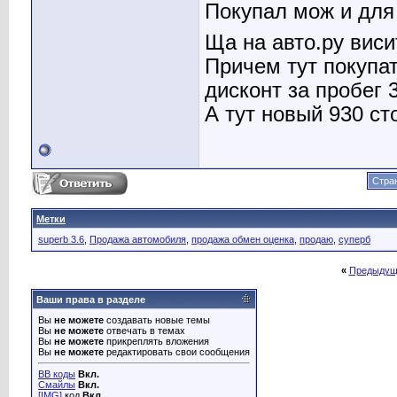
Покупал мож и для
Ща на авто.ру виси
Причем тут покупат
дисконт за пробег 
А тут новый 930 ст
Стран
Метки
superb 3.6
,
Продажа автомобиля
,
продажа обмен оценка
,
продаю
,
суперб
«
Предыдущ
Ваши права в разделе
Вы
не можете
создавать новые темы
Вы
не можете
отвечать в темах
Вы
не можете
прикреплять вложения
Вы
не можете
редактировать свои сообщения
BB коды
Вкл.
Смайлы
Вкл.
[IMG]
код
Вкл.