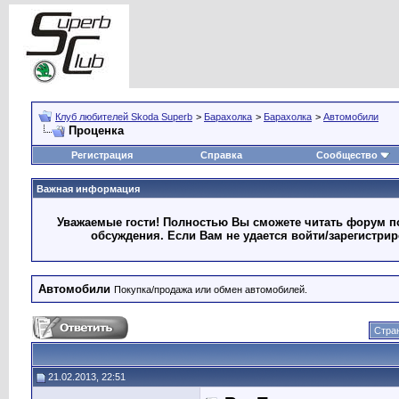
Клуб любителей Skoda Superb
>
Барахолка
>
Барахолка
>
Автомобили
Проценка
Регистрация
Справка
Сообщество
Важная информация
Уважаемые гости! Полностью Вы сможете читать форум по
обсуждения. Если Вам не удается войти/зарегистри
Автомобили
Покупка/продажа или обмен автомобилей.
Стран
21.02.2013, 22:51