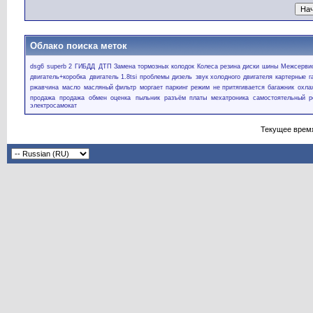
Облако поиска меток
dsg6
superb 2
ГИБДД
ДТП
Замена тормозных колодок
Колеса резина диски шины
Межсервис
двигатель+коробка
двигатель 1.8tsi проблемы
дизель
звук холодного двигателя
картерные г
ржавчина
масло
масляный фильтр
моргает паркинг режим
не притягивается багажник
охла
продажа
продажа обмен оценка
пыльник
разъём платы мехатроника
самостоятельный р
электросамокат
Текущее врем