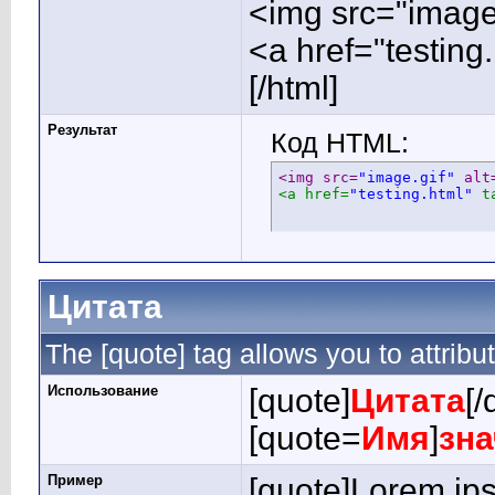
<img src="image.
<a href="testing
[/html]
Результат
Код HTML:
<img src=
"image.gif"
 alt
<a href=
"testing.html"
 t
Цитата
The [quote] tag allows you to attribu
Использование
[quote]
Цитата
[/
[quote=
Имя
]
зна
Пример
[quote]Lorem ips