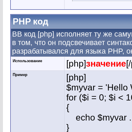
PHP код
BB код [php] исполняет ту же саму
в том, что он подсвечивает синтак
разрабатывался для языка PHP, он
Использование
[php]
значение
[
Пример
[php]
$myvar = 'Hello 
for ($
i = 0; $i < 
{
echo $myvar . 
}