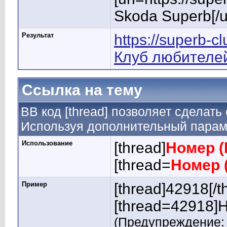
Skoda Superb[/ur
Результат
https://superb-c
Клуб любителе
Ссылка на тему
BB код [thread] позволяет сделать
Используя дополнительный параме
Использование
[thread]
Номер (
[thread=
Номер 
Пример
[thread]42918[/t
[thread=42918]Н
(Предупреждение: 