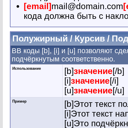
[email]
mail@domain.com
[
кода должна быть с накло
Полужирный / Курсив / По
BB коды [b], [i] и [u] позволяют 
подчёркнутым соответственно.
Использование
[b]
значение
[/b]
[i]
значение
[/i]
[u]
значение
[/u]
Пример
[b]Этот текст п
[i]Этот текст на
[u]Это подчёркн