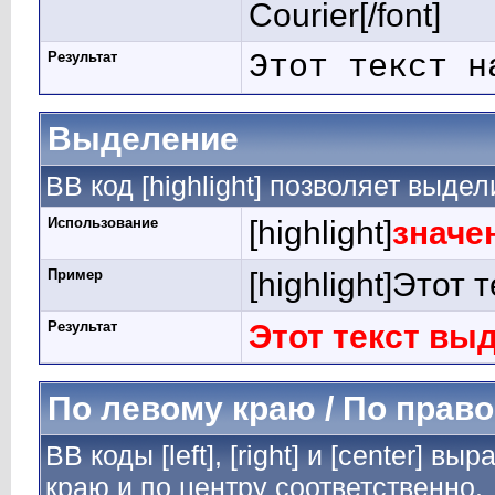
Courier[/font]
Результат
Этот текст н
Выделение
BB код [highlight] позволяет выдел
Использование
[highlight]
значе
Пример
[highlight]Этот 
Результат
Этот текст вы
По левому краю / По право
BB коды [left], [right] и [center] 
краю и по центру соответственно.