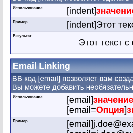
Использование
[indent]
значени
Пример
[indent]Этот тек
Результат
Этот текст с
Email Linking
BB код [email] позволяет вам созд
Вы можете добавить необязательн
Использование
[email]
значени
[email=
Опция
]
з
Пример
[email]j.doe@ex