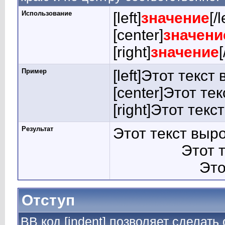
Использование
[left]
значение
[/l
[center]
значени
[right]
значение
[
Пример
[left]Этот текст
[center]Этот те
[right]Этот тек
Результат
Этот текст выр
Этот 
Это
Отступ
BB код [indent] позволяет сделать 