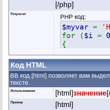
[/php]
Результат
PHP код:
$myvar
=
'
for (
$i
=
{
echo
$
}
Код HTML
BB код [html] позволяет вам выд
тексте.
Использование
[html]
значение
[
Пример
[html]