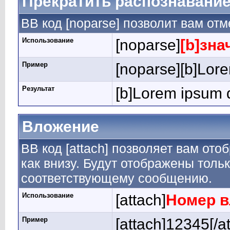
Прекратить распознавание
BB код [noparse] позволит вам от
Использование
[noparse]
[b]зна
Пример
[noparse][b]Lore
Результат
[b]Lorem ipsum d
Вложение
BB код [attach] позволяет вам от
как внизу. Будут отображены толь
соответствующему сообщению.
Использование
[attach]
Номер 
Пример
[attach]12345[/a