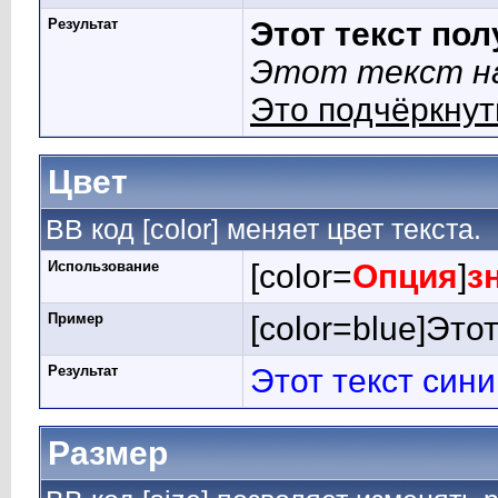
Результат
Этот текст по
Этот текст на
Это подчёркнут
Цвет
BB код [color] меняет цвет текста.
Использование
[color=
Опция
]
з
Пример
[color=blue]Этот
Результат
Этот текст син
Размер