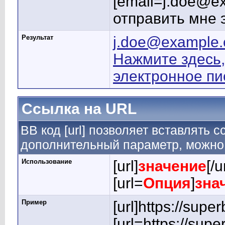
[email=j.doe@e
отправить мне 
Результат
j.doe@example
Нажмите здесь,
электронное п
Ссылка на URL
BB код [url] позволяет вставлять
дополнительный параметр, можно 
Использование
[url]
значение
[/u
[url=
Опция
]
зна
Пример
[url]https://supe
[url=https://su