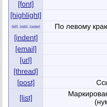
[font]
[highlight]
По левому краю
[left]
,
[right]
,
[center]
[indent]
[email]
[url]
[thread]
[post]
Сс
Маркирован
[list]
(ну