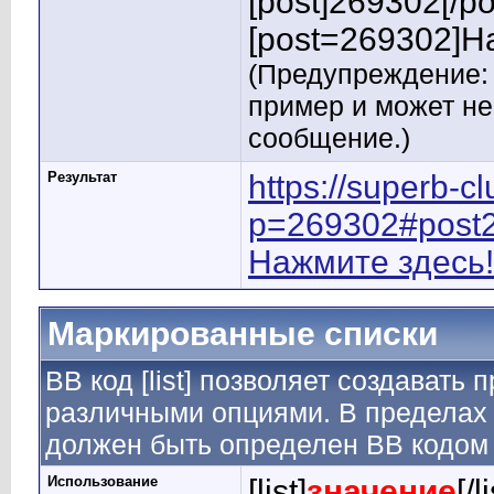
[post]269302[/po
[post=269302]На
(Предупреждение: 
пример и может н
сообщение.)
Результат
https://superb-
p=269302#post
Нажмите здесь!
Маркированные списки
BB код [list] позволяет создавать
различными опциями. В пределах 
должен быть определен BB кодом [
Использование
[list]
значение
[/l