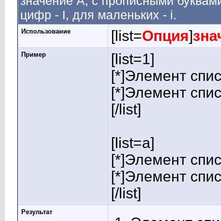
значение A, с прописными буквами
цифр - I, для маленьких - i.
Использование
[list=
Опция
]
зна
Пример
[list=1]
[*]Элемент спис
[*]Элемент спис
[/list]
[list=a]
[*]Элемент спис
[*]Элемент спис
[/list]
Результат