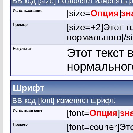
BB код [size] позволяет изменять
Использование
[size=
Опция
]
зн
Пример
[size=+2]Этот т
нормального[/si
Результат
Этот текст 
нормальног
Шрифт
BB код [font] изменяет шрифт.
Использование
[font=
Опция
]
зн
Пример
[font=courier]Э