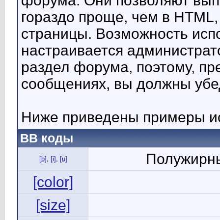
форума. Они позволяют вып
гораздо проще, чем в HTML,
страницы. Возможность исп
настраивается администрат
раздел форума, поэтому, пр
сообщениях, вы должны убе
Ниже приведены примеры ис
BB коды
Полужирны
[b]
,
[i]
,
[u]
[color]
[size]