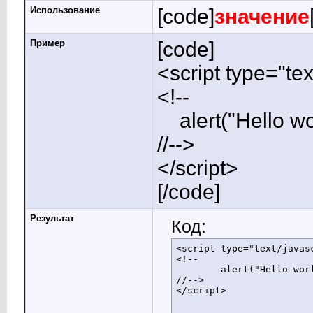
Использование
[code]
значение
Пример
[code]
<script type="tex
<!--
alert("Hello wor
//-->
</script>
[/code]
Результат
Код:
<script type="text/javasc
<!--

	alert("Hello world!");

//-->

</script>