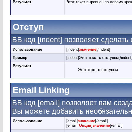
Результат
Этот текст выровнен по левому кра
Отступ
BB код [indent] позволяет сделать 
Использование
[indent]
значение
[/indent]
Пример
[indent]Этот текст с отступом[/indent
Результат
Этот текст с отступом
Email Linking
BB код [email] позволяет вам созд
Вы можете добавить необязательн
Использование
[email]
значение
[/email]
[email=
Опция
]
значение
[/email]