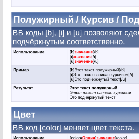
Полужирный / Курсив / По
BB коды [b], [i] и [u] позволяют 
подчёркнутым соответственно.
Использование
[b]
значение
[/b]
[i]
значение
[/i]
[u]
значение
[/u]
Пример
[b]Этот текст полужирный[/b]
[i]Этот текст написан курсивом[/i]
[u]Это подчёркнутый текст[/u]
Результат
Этот текст полужирный
Этот текст написан курсивом
Это подчёркнутый текст
Цвет
BB код [color] меняет цвет текста.
Использование
[color=
Опция
]
значение
[/color]