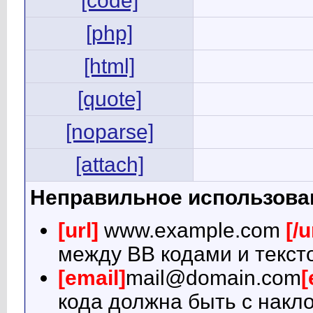
[code]
[php]
[html]
[quote]
[noparse]
[attach]
Неправильное использова
[url]
www.example.com
[/u
между BB кодами и текст
[email]
mail@domain.com
[
кода должна быть с накло