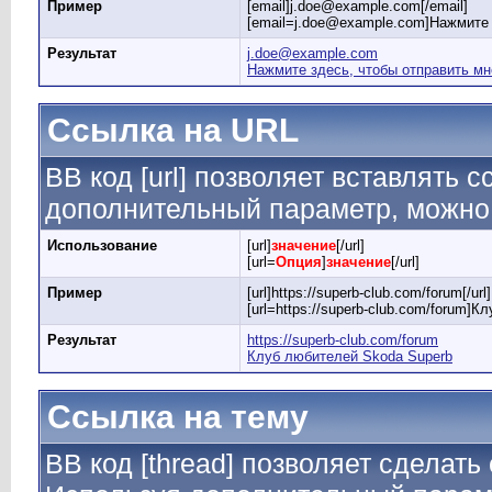
Пример
[email]j.doe@example.com[/email]
[email=j.doe@example.com]Нажмите 
Результат
j.doe@example.com
Нажмите здесь, чтобы отправить мн
Ссылка на URL
BB код [url] позволяет вставлять
дополнительный параметр, можно 
Использование
[url]
значение
[/url]
[url=
Опция
]
значение
[/url]
Пример
[url]https://superb-club.com/forum[/url]
[url=https://superb-club.com/forum]К
Результат
https://superb-club.com/forum
Клуб любителей Skoda Superb
Ссылка на тему
BB код [thread] позволяет сделать