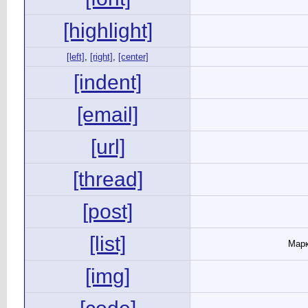
[highlight]
[left]
,
[right]
,
[center]
[indent]
[email]
[url]
[thread]
[post]
[list]
Марк
[img]