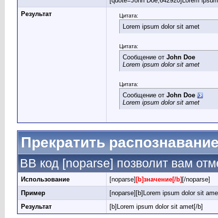
[quote=John Doe;642920]Lorem ipsum d
Результат
Цитата:
Lorem ipsum dolor sit amet
Цитата:
Сообщение от
John Doe
Lorem ipsum dolor sit amet
Цитата:
Сообщение от
John Doe
Lorem ipsum dolor sit amet
Прекратить распознавание
BB код [noparse] позволит вам от
Использование
[noparse]
[b]значение[/b]
[/noparse]
Пример
[noparse][b]Lorem ipsum dolor sit amet
Результат
[b]Lorem ipsum dolor sit amet[/b]