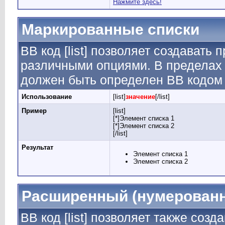
Нажмите здесь!
Маркированные списки
BB код [list] позволяет создавать
различными опциями. В пределах 
должен быть определен BB кодом [
Использование
[list]
значение
[/list]
Пример
[list]
[*]Элемент списка 1
[*]Элемент списка 2
[/list]
Результат
Элемент списка 1
Элемент списка 2
Расширенный (нумерованн
BB код [list] позволяет также соз