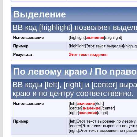
Выделение
BB код [highlight] позволяет выдел
Использование
[highlight]
значение
[/highlight]
Пример
[highlight]Этот текст выделен[/highlig
Результат
Этот текст выделен
По левому краю / По право
BB коды [left], [right] и [center] 
краю и по центру соответственно.
Использование
[left]
значение
[/left]
[center]
значение
[/center]
[right]
значение
[/right]
Пример
[left]Этот текст выровнен по левому к
[center]Этот текст выровнен по центр
[right]Этот текст выровнен по правом