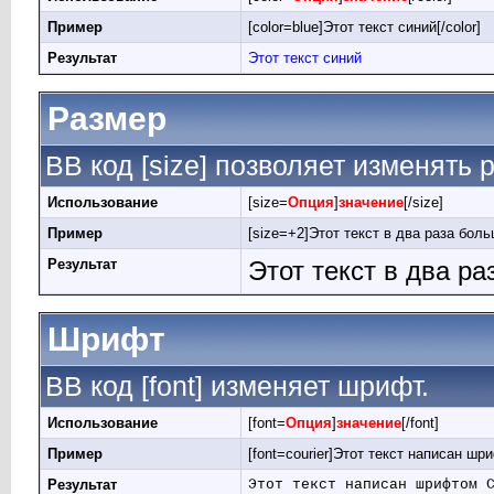
Пример
[color=blue]Этот текст синий[/color]
Результат
Этот текст синий
Размер
BB код [size] позволяет изменять
Использование
[size=
Опция
]
значение
[/size]
Пример
[size=+2]Этот текст в два раза боль
Результат
Этот текст в два р
Шрифт
BB код [font] изменяет шрифт.
Использование
[font=
Опция
]
значение
[/font]
Пример
[font=courier]Этот текст написан шри
Результат
Этот текст написан шрифтом 