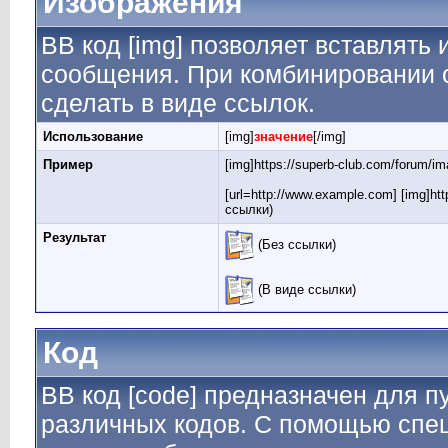
Изображения
BB код [img] позволяет вставлять
сообщения. При комбинировании с
сделать в виде ссылок.
Использование
[img]
значение
[/img]
Пример
[img]https://superb-club.com/forum/im
[url=http://www.example.com] [img]htt
ссылки)
Результат
(Без ссылки)
(В виде ссылки)
Код
BB код [code] предназначен для 
различных кодов. С помощью спе