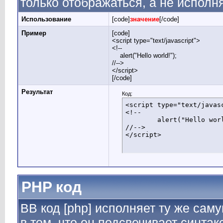
только отображаться, а не исполн
Использование
[code]
значение
[/code]
Пример
[code]
<script type="text/javascript">
<!--
alert("Hello world!");
//-->
</script>
[/code]
Результат
Код:
<script type="text/javasc
<!--

	alert("Hello world!");

//-->

</script>
PHP код
BB код [php] исполняет ту же саму
в том, что он подсвечивает синтак