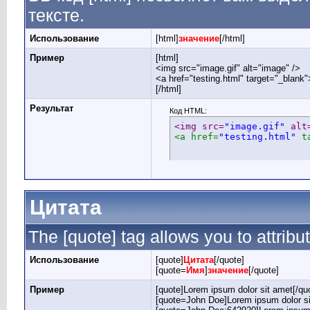
тексте.
Использование
[html]
значение
[/html]
Пример
[html]
<img src="image.gif" alt="image" />
<a href="testing.html" target="_blank
[/html]
Результат
Код HTML:
<img src=
"image.gif"
 alt
<a href=
"testing.html"
 t
Цитата
The [quote] tag allows you to attribu
Использование
[quote]
Цитата
[/quote]
[quote=
Имя
]
значение
[/quote]
Пример
[quote]Lorem ipsum dolor sit amet[/qu
[quote=John Doe]Lorem ipsum dolor si