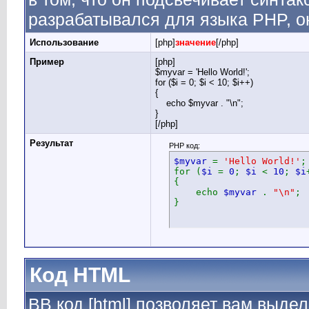
разрабатывался для языка PHP, он
Использование
[php]
значение
[/php]
Пример
[php]
$myvar = 'Hello World!';
for ($
i = 0; $i < 10; $i++)
{
echo $myvar . "\n";
}
[/php]
Результат
PHP код:
$myvar
=
'Hello World!'
;
for (
$i
=
0
;
$i
<
10
;
$i
{
echo
$myvar
.
"\n"
;
}
Код HTML
BB код [html] позволяет вам выд