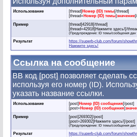
Используя дополнительный параме
Использование
[thread]
Номер (ID) темы
[/thread]
[thread=
Номер (ID) темы
]
значение
[
Пример
[thread]42918[/thread]
[thread=42918]Нажмите здесь![/threa
(Предупреждение: ID темы/сообщения дан 
Результат
https://superb-club.com/forum/showt
Нажмите здесь!
Ссылка на сообщение
BB код [post] позволяет сделать 
используя его номер (ID). Испол
указать название ссылки.
Использование
[post]
Номер (ID) сообщения
[/post]
[post=
Номер (ID) сообщения
]
значе
Пример
[post]269302[/post]
[post=269302]Нажмите здесь![/post]
(Предупреждение: ID темы/сообщения дан 
Результат
https://superb-club.com/forum/showt