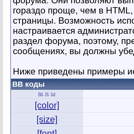
форума. Они позволяют вып
гораздо проще, чем в HTML,
страницы. Возможность исп
настраивается администрат
раздел форума, поэтому, пр
сообщениях, вы должны убе
Ниже приведены примеры ис
BB коды
[b]
,
[i]
,
[u]
[color]
[size]
[font]