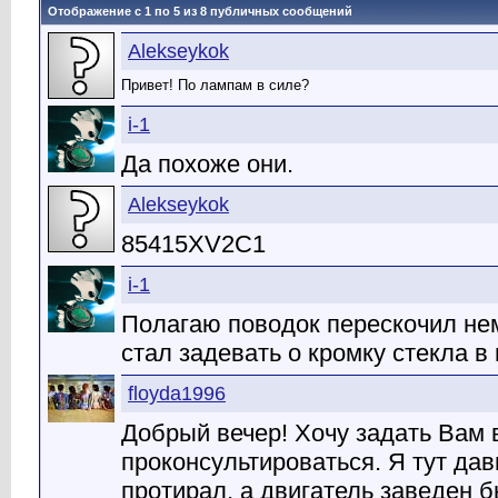
Отображение с 1 по
5
из
8
публичных сообщений
Alekseykok
Привет! По лампам в силе?
i-1
Да похоже они.
Alekseykok
85415XV2C1
i-1
Полагаю поводок перескочил нем
стал задевать о кромку стекла в
floyda1996
Добрый вечер! Хочу задать Вам в
проконсультироваться. Я тут дав
протирал, а двигатель заведен б