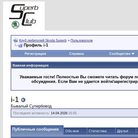
Клуб любителей Skoda Superb
>
Пользователи
Профиль i-1
Регистрация
Справка
Сообщество
Важная информация
Уважаемые гости! Полностью Вы сможете читать форум по
обсуждения. Если Вам не удается войти/зарегистри
i-1
Бывалый Супербовод
Последняя активность:
14.04.2026
15:55
Публичные сообщения
Обо мне
Статистика
Друзья