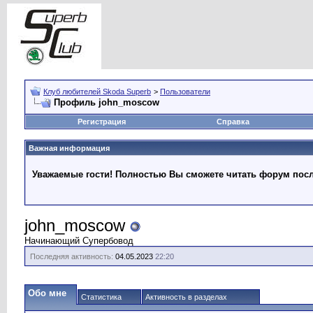
Клуб любителей Skoda Superb
>
Пользователи
Профиль john_moscow
Регистрация
Справка
Важная информация
Уважаемые гости! Полностью Вы сможете читать форум после
john_moscow
Начинающий Супербовод
Последняя активность:
04.05.2023
22:20
Обо мне
Статистика
Активность в разделах