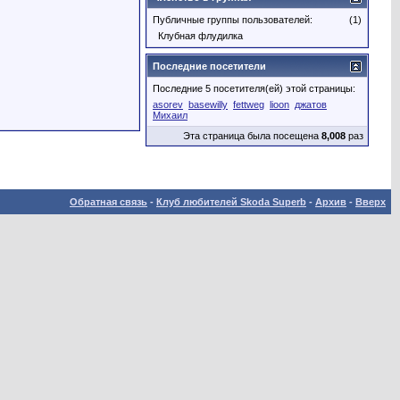
Публичные группы пользователей:
(1)
Клубная флудилка
Последние посетители
Последние 5 посетителя(ей) этой страницы:
asorev
basewilly
fettweg
lioon
джатов
Михаил
Эта страница была посещена
8,008
раз
Обратная связь
-
Клуб любителей Skoda Superb
-
Архив
-
Вверх