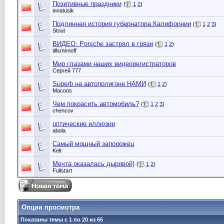
Позитивные праздники
(
1
2
)
innatusik
Подлинная история губернатора Калифорнии
(
1
2
3
)
Stout
ВИДЕО: Porsche застрял в грязи
(
1
2
)
tillsmirnoff
Мир глазами наших видеорегистраторов
Сергей 777
Superb на автополигоне НАМИ
(
1
2
)
Macoos
Чем покрасить автомобиль?
(
1
2
3
)
chencov
оптические иллюзии
abola
Самый мощный запорожец
Kelt
Мечта оказалась дырявой)
(
1
2
)
Fullstart
Опции просмотра
Показаны темы с 1 по 20 из 65