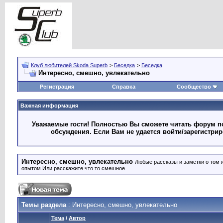
Клуб любителей Skoda Superb
>
Беседка
>
Беседка
Интересно, смешно, увлекательно
Регистрация
Справка
Сообщество
Важная информация
Уважаемые гости! Полностью Вы сможете читать форум по
обсуждения. Если Вам не удается войти/зарегистри
Интересно, смешно, увлекательно
Любые рассказы и заметки о том 
опытом.Или расскажите что то смешное.
Темы раздела
: Интересно, смешно, увлекательно
Тема
/
Автор