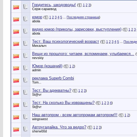
Гордитесь, шкодоводы!
(
1
2
3
)
Серж-сараевод
юмор
(
1
2
3
4
5
...
Последняя страница
)
abola
видео юмор (приколы, зарисовки, выступления)
(
1
2
3
abola
Тест: Ваш психологический возраст
(
1
2
3
4
5
...
Последн
Михалыч
Вещи из прошлого: читаем, вспоминаем, улыбаемся...
(
nevskiy
Юмор (кошачий)
(
1
2
)
admin
реклама Superb Combi
Tom...
Тест: Вы адекватны?
(
1
2
3
)
St@vr
Тест: На сколько Вы извращены?
(
1
2
3
4
)
St@vr
Наш автопром - всем автопромам автопром!!!
(
1
2
)
wingswest
Автоугадайка. Что за ведро?
(
1
2
3
)
sherw00d