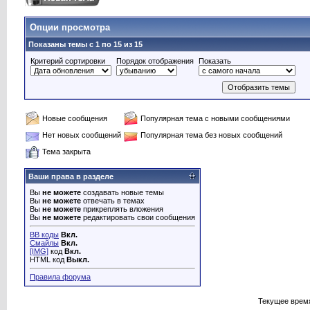
Опции просмотра
Показаны темы с 1 по 15 из 15
Критерий сортировки
Порядок отображения
Показать
Новые сообщения
Популярная тема с новыми сообщениями
Нет новых сообщений
Популярная тема без новых сообщений
Тема закрыта
Ваши права в разделе
Вы
не можете
создавать новые темы
Вы
не можете
отвечать в темах
Вы
не можете
прикреплять вложения
Вы
не можете
редактировать свои сообщения
BB коды
Вкл.
Смайлы
Вкл.
[IMG]
код
Вкл.
HTML код
Выкл.
Правила форума
Текущее врем