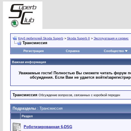
Клуб любителей Skoda Superb
>
Skoda Superb II
>
Эксплуатация и сервис
Трансмиссия
Регистрация
Справка
Сообщество
Важная информация
Уважаемые гости! Полностью Вы сможете читать форум по
обсуждения. Если Вам не удается войти/зарегистри
Трансмиссия
Обсуждение вопросов, связанных с коробкой передач
Подразделы
: Трансмиссия
Раздел
Роботизированная 6-DSG