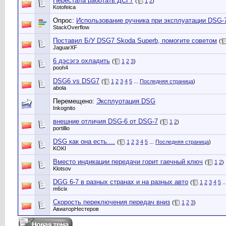
Перестала работать ДСГ7
(
1
2
)
Kotofeica
Опрос:
Использование ручника при эксплуатации DSG-
StackOverflow
Поставил Б/У DSG7 Skoda Superb, помогите советом
(
JaguarXF
6 дэсэгэ охладить
(
1
2
3
)
pooh4
DSG6 vs DSG7
(
1
2
3
4
5
...
Последняя страница
)
abola
Перемещено:
Эксплуотация DSG
Inkognito
внешние отличия DSG-6 от DSG-7
(
1
2
)
portillio
DSG как она есть....
(
1
2
3
4
5
...
Последняя страница
)
KOKI
Вместо индикации передачи горит гаечный ключ
(
1
2
)
Klotsov
DGG 6-7 в разных странах и на разных авто
(
1
2
3
4
5
..
m6cix
Скорость переключения передач вниз
(
1
2
3
)
АвиаторНестеров