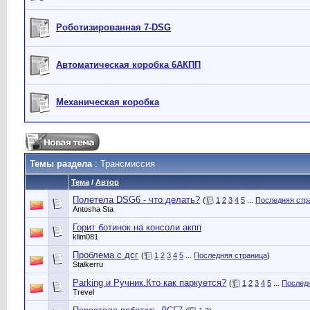
Роботизированная 7-DSG
Автоматическая коробка 6АКПП
Механическая коробка
Темы раздела
: Трансмиссия
Тема
/
Автор
Полетела DSG6 - что делать?
(
1
2
3
4
5
...
Последняя стр
Antosha Sta
Горит ботинок на консоли акпп
klim081
Проблема с дсг
(
1
2
3
4
5
...
Последняя страница
)
Stalkerru
Parking и Ручник.Кто как паркуется?
(
1
2
3
4
5
...
Послед
Trevel